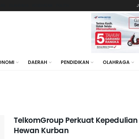
KAN
OLAHRAGA
KESEHATAN
POLITIK
J
ONOMI
DAERAH
PENDIDIKAN
OLAHRAGA
TelkomGroup Perkuat Kepedulian So
Hewan Kurban