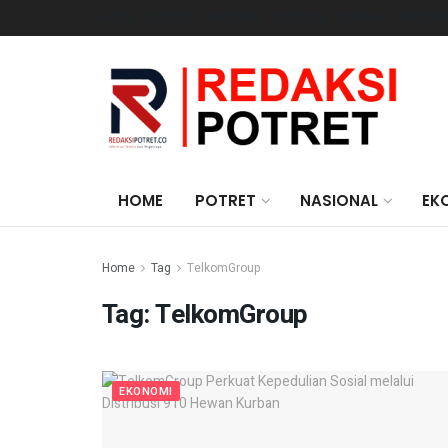
HOME
POTRET
NASIONAL
EKONOMI
DAERAH
PENDIDI
HOME
POTRET
NASIONAL
EK
Home
Tag
TelkomGroup
Tag:
TelkomGroup
EKONOMI