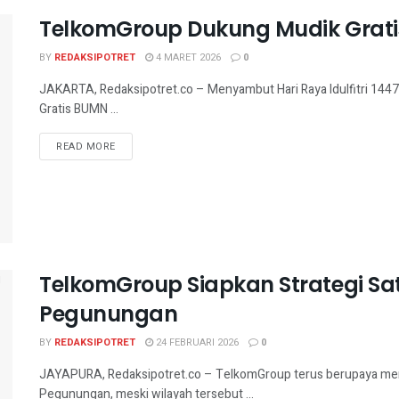
TelkomGroup Dukung Mudik Grat
BY
REDAKSIPOTRET
4 MARET 2026
0
JAKARTA, Redaksipotret.co – Menyambut Hari Raya Idulfitri 1
Gratis BUMN ...
READ MORE
TelkomGroup Siapkan Strategi Sat
Pegunungan
BY
REDAKSIPOTRET
24 FEBRUARI 2026
0
JAYAPURA, Redaksipotret.co – TelkomGroup terus berupaya meni
Pegunungan, meski wilayah tersebut ...