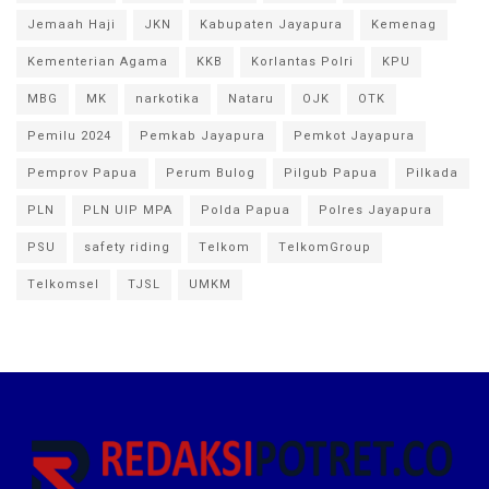
Jemaah Haji
JKN
Kabupaten Jayapura
Kemenag
Kementerian Agama
KKB
Korlantas Polri
KPU
MBG
MK
narkotika
Nataru
OJK
OTK
Pemilu 2024
Pemkab Jayapura
Pemkot Jayapura
Pemprov Papua
Perum Bulog
Pilgub Papua
Pilkada
PLN
PLN UIP MPA
Polda Papua
Polres Jayapura
PSU
safety riding
Telkom
TelkomGroup
Telkomsel
TJSL
UMKM