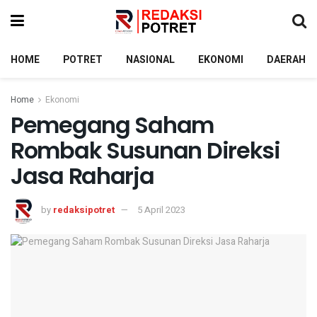
HOME
POTRET
NASIONAL
EKONOMI
DAERAH
Home
Ekonomi
Pemegang Saham
Rombak Susunan Direksi
Jasa Raharja
by
redaksipotret
5 April 2023