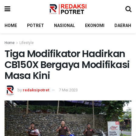
HOME
POTRET
NASIONAL
EKONOMI
DAERAH
Home
Lifestyle
Tiga Modifikator Hadirkan
CB150X Bergaya Modifikasi
Masa Kini
by
redaksipotret
7 Mei 2023