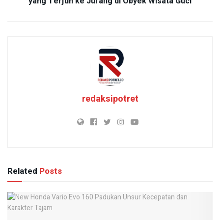
yang Terjun ke Jurang di Obyek Wisata Guci
redaksipotret
Related
Posts