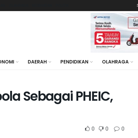
KAN
OLAHRAGA
KESEHATAN
POLITIK
ONOMI
DAERAH
PENDIDIKAN
OLAHRAGA
la Sebagai PHEIC,
0
0
0