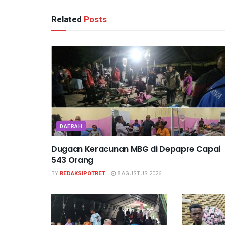
Related
Posts
DAERAH
Dugaan Keracunan MBG di Depapre Capai
543 Orang
BY
REDAKSIPOTRET
8 AGUSTUS 2026