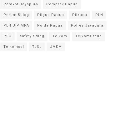
Pemkot Jayapura
Pemprov Papua
Perum Bulog
Pilgub Papua
Pilkada
PLN
PLN UIP MPA
Polda Papua
Polres Jayapura
PSU
safety riding
Telkom
TelkomGroup
Telkomsel
TJSL
UMKM