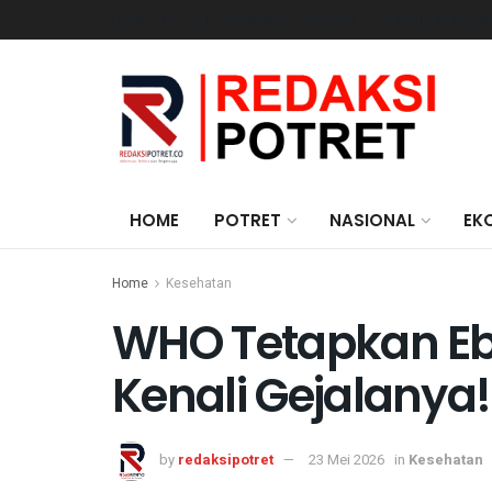
HOME
POTRET
NASIONAL
EKONOMI
DAERAH
PENDIDI
HOME
POTRET
NASIONAL
EK
Home
Kesehatan
WHO Tetapkan Ebo
Kenali Gejalanya!
by
redaksipotret
23 Mei 2026
in
Kesehatan