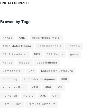
UNCATEGORIZED
Browse by Tags
AHASS
AHM
Astra Honda Motor
Astra Motor Papua
Bank Indonesia
Bawaslu
BPJS Kesehatan
BPS
DPR Papua
ganja
Honda
Indosat
Jasa Raharja
Jemaah Haji
JKN
Kabupaten Jayapura
Kemenag
Kementerian Agama
KKB
Korlantas Polri
KPU
MBG
MK
narkotika
Nataru
OJK
OTK
Pemilu 2024
Pemkab Jayapura