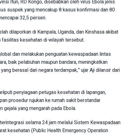
insi Ituri, RD Kongo, disebabkan oleh virus Ebola jenis
asus suspek yang mencakup 8 kasus konfirmasi dan 80
mencapai 32,5 persen.
telah dilaporkan di Kampala, Uganda, dan Kinshasa akibat
fasilitas kesehatan di wilayah tersebut.
global dan melakukan penguatan kewaspadaan lintas
ara, baik pelabuhan maupun bandara, meningkatkan
ng berasal dari negara terdampak,” ujar Aji dilansir dari
eliputi penyiagaan petugas kesehatan di lapangan,
apan prosedur rujukan ke rumah sakit berstandar
n gejala yang mengarah pada Ebola.
n terintegrasi selama 24 jam melalui Sistem Kewaspadaan
urat kesehatan (Public Health Emergency Operation