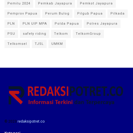
Pemilu 2024
Pemkab Jayapura
Pemkot Jayapura
Pemprov Papua
Perum Bulog
Pilgub Papua
Pilkada
PLN
PLN UIP MPA
Polda Papua
Polres Jayapura
PSU
safety riding
Telkom
TelkomGroup
Telkomsel
TJSL
UMKM
© 2023
redaksipotret.co
-