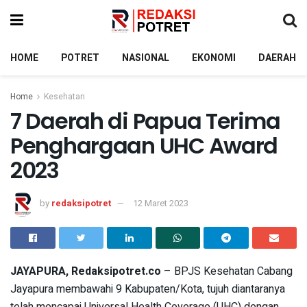
HOME
POTRET
NASIONAL
EKONOMI
DAERAH
Home
Kesehatan
7 Daerah di Papua Terima
Penghargaan UHC Award
2023
by
redaksipotret
12 Maret 2023
JAYAPURA, Redaksipotret.co
– BPJS Kesehatan Cabang
Jayapura membawahi 9 Kabupaten/Kota, tujuh diantaranya
telah mencapai Universal Health Coverage (UHC) dengan