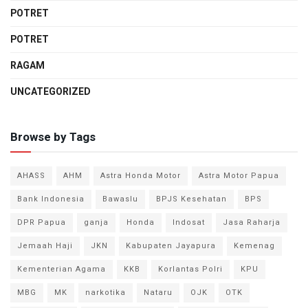
POTRET
POTRET
RAGAM
UNCATEGORIZED
Browse by Tags
AHASS
AHM
Astra Honda Motor
Astra Motor Papua
Bank Indonesia
Bawaslu
BPJS Kesehatan
BPS
DPR Papua
ganja
Honda
Indosat
Jasa Raharja
Jemaah Haji
JKN
Kabupaten Jayapura
Kemenag
Kementerian Agama
KKB
Korlantas Polri
KPU
MBG
MK
narkotika
Nataru
OJK
OTK