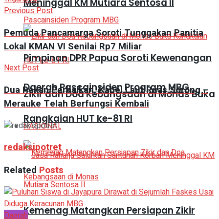
Meninggal KM Mutiara Sentosa II
Previous Post
Pemuda Pancamarga Soroti Tunggakan Panitia
Lokal KMAN VI Senilai Rp7 Miliar
Pimpinan DPR Papua Soroti Kewenangan
Next Post
Daerah Pascainsiden Program MBG
Dua Pekan Perbaikan, Kabel Laut Ruas Sorong –
Zikir dan Doa Kebangsaan di Monas Buka
Merauke Telah Berfungsi Kembali
Rangkaian HUT ke-81 RI
NASIONAL
redaksipotret
Related
Posts
Kemenag Matangkan Persiapan Zikir
Daerah