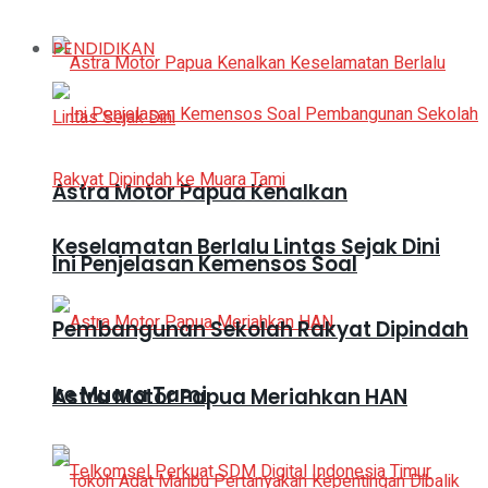
PENDIDIKAN
Astra Motor Papua Kenalkan
Keselamatan Berlalu Lintas Sejak Dini
Ini Penjelasan Kemensos Soal
Pembangunan Sekolah Rakyat Dipindah
ke Muara Tami
Astra Motor Papua Meriahkan HAN