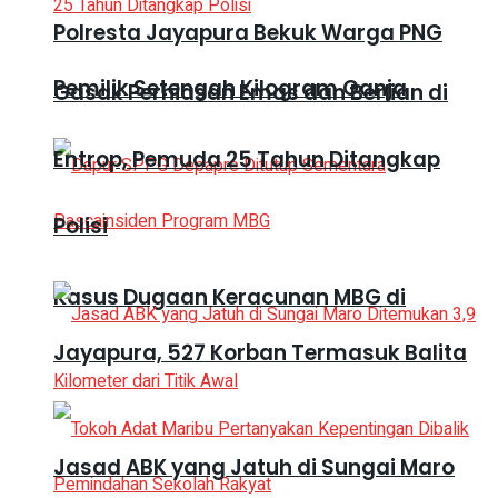
Polresta Jayapura Bekuk Warga PNG
Pemilik Setengah Kilogram Ganja
Gasak Perhiasan Emas dan Berlian di
Entrop, Pemuda 25 Tahun Ditangkap
Polisi
Kasus Dugaan Keracunan MBG di
Jayapura, 527 Korban Termasuk Balita
Jasad ABK yang Jatuh di Sungai Maro