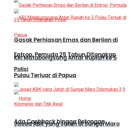
Gasak Perhiasan Emas dan Berlian di
Entrop, Pemuda 25 Tahun Ditangkap
KRI Matabongsang Antar Rupiah ke 5
Polisi
Pulau Terluar di Papua
Ada Cashback hingga Potongan
Jasad ABK yang Jatuh di Sungai Maro