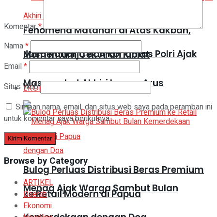
Komentar
*
Fenomena Matahari di Atas Kakbah,
Nama
*
Jasa Raharja dan Korlantas Polri Ajak
Momentum Cek Arah Kiblat
Email
*
Masyarakat Akhiri Lawan Arus
Situs Web
EKONOMI
Simpan nama, email, dan situs web saya pada peramban ini
untuk komentar saya berikutnya.
Browse by Category
Bulog Perluas Distribusi Beras Premium
ARTIKEL
Menag Ajak Warga Sambut Bulan
ke Retail Modern di Papua
Daerah
Ekonomi