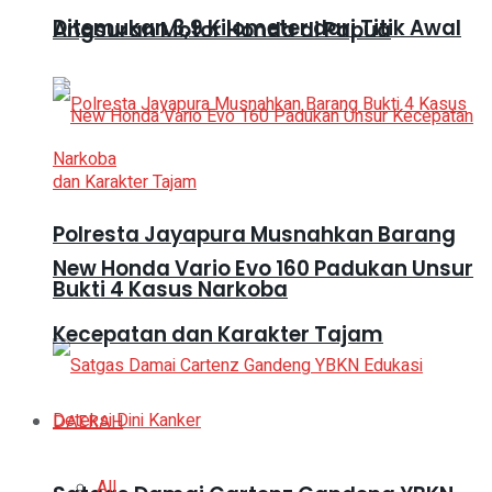
Ditemukan 3,9 Kilometer dari Titik Awal
Angsuran Motor Honda di Papua
Polresta Jayapura Musnahkan Barang
New Honda Vario Evo 160 Padukan Unsur
Bukti 4 Kasus Narkoba
Kecepatan dan Karakter Tajam
DAERAH
All