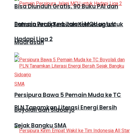
Bisa Diunduh Gratis, 90 Buku PAI dan
Pemain Persipura Jalani MCU untuk
Bahasa Arab Terbitan Kemenag untuk
Hadapi Liga 2
Madrasah
Persipura Bawa 5 Pemain Muda ke TC
PLN Tanamkan Literasi Energi Bersih
Boyolali dan Sidoarjo
Sejak Bangku SMA