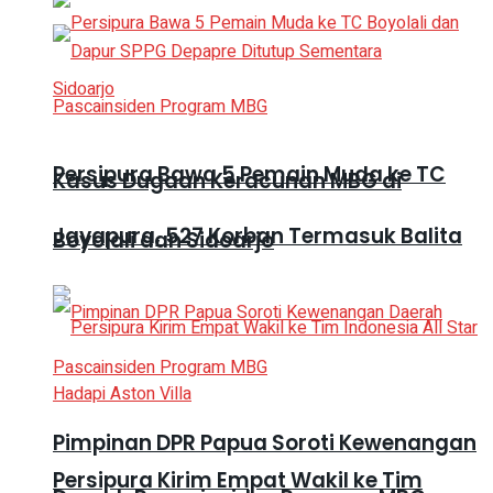
Persipura Bawa 5 Pemain Muda ke TC
Kasus Dugaan Keracunan MBG di
Jayapura, 527 Korban Termasuk Balita
Boyolali dan Sidoarjo
Pimpinan DPR Papua Soroti Kewenangan
Persipura Kirim Empat Wakil ke Tim