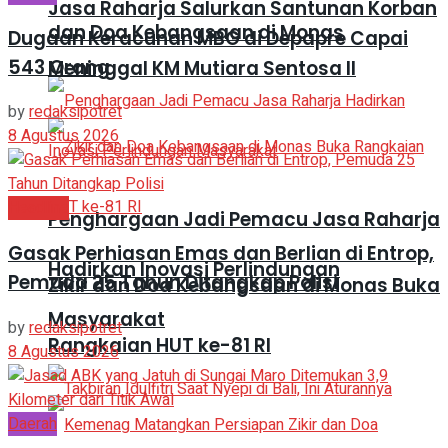
Jasa Raharja Salurkan Santunan Korban
dan Doa Kebangsaan di Monas
Dugaan Keracunan MBG di Depapre Capai
543 Orang
Meninggal KM Mutiara Sentosa II
by
redaksipotret
8 Agustus 2026
Headline
Penghargaan Jadi Pemacu Jasa Raharja
Gasak Perhiasan Emas dan Berlian di Entrop,
Hadirkan Inovasi Perlindungan
Pemuda 25 Tahun Ditangkap Polisi
Zikir dan Doa Kebangsaan di Monas Buka
Masyarakat
by
redaksipotret
Rangkaian HUT ke-81 RI
8 Agustus 2026
Daerah