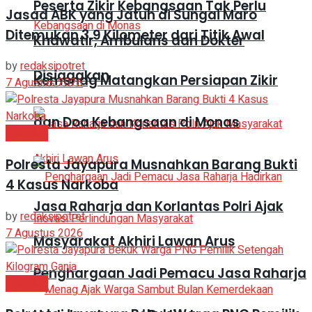
Peserta Zikir Kebangsaan Tak Perlu
Jasad ABK yang Jatuh di Sungai Maro
Ditemukan 3,9 Kilometer dari Titik Awal
Khawatir, Ambulans dan Dokter
by
redaksipotret
Disiagakan
Kemenag Matangkan Persiapan Zikir
7 Agustus 2026
dan Doa Kebangsaan di Monas
Headline
Polresta Jayapura Musnahkan Barang Bukti
4 Kasus Narkoba
Jasa Raharja dan Korlantas Polri Ajak
by
redaksipotret
7 Agustus 2026
Masyarakat Akhiri Lawan Arus
Penghargaan Jadi Pemacu Jasa Raharja
Headline