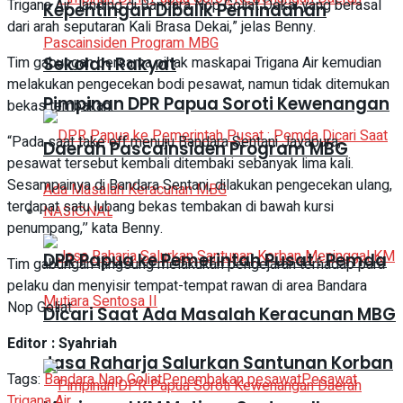
Trigana Air landing di Bandara Nop Goliat Dekai yang berasal
Kepentingan Dibalik Pemindahan
dari arah seputaran Kali Brasa Dekai,” jelas Benny.
Tim gabungan bersama pihak maskapai Trigana Air kemudian
Sekolah Rakyat
melakukan pengecekan bodi pesawat, namun tidak ditemukan
Pimpinan DPR Papua Soroti Kewenangan
bekas tembakan.
“Pada saat take off menuju Bandara Sentani Jayapura,
Daerah Pascainsiden Program MBG
pesawat tersebut kembali ditembaki sebanyak lima kali.
Sesampainya di Bandara Sentani, dilakukan pengecekan ulang,
terdapat satu lubang bekas tembakan di bawah kursi
NASIONAL
penumpang,’’ kata Benny.
DPR Papua ke Pemerintah Pusat : Pemda
Tim gabungan langsung melakukan pengejaran terhadap para
pelaku dan menyisir tempat-tempat rawan di area Bandara
Nop Goliat.
Dicari Saat Ada Masalah Keracunan MBG
Editor : Syahriah
Jasa Raharja Salurkan Santunan Korban
Tags:
Bandara Nap Goliat
Penembakan pesawat
Pesawat
Trigana Air