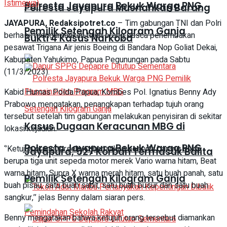
Istimewa)
Polresta Jayapura Bekuk Warga PNG
Polresta Jayapura Musnahkan Barang
JAYAPURA, Redaksipotret.co
– Tim gabungan TNI dan Polri
Pemilik Setengah Kilogram Ganja
berhasil mengamankan tujuh orang pasca penembakan
Bukti 4 Kasus Narkoba
pesawat Trigana Air jenis Boeing di Bandara Nop Goliat Dekai,
Kabupaten Yahukimo, Papua Pegunungan pada Sabtu
(11/3/2023).
Kabid Humas Polda Papua, Kombes Pol. Ignatius Benny Ady
Prabowo mengatakan, penangkapan terhadap tujuh orang
tersebut setelah tim gabungan melakukan penyisiran di sekitar
Kasus Dugaan Keracunan MBG di
lokasi kejadian.
Polresta Jayapura Bekuk Warga PNG
‘’Ketujuh orang tersebut diamankan beserta barang bukti
Jayapura, 527 Korban Termasuk Balita
berupa tiga unit sepeda motor merek Vario warna hitam, Beat
warna hitam, Supra X warna merah hitam, satu buah panah, satu
Pemilik Setengah Kilogram Ganja
buah pisau, satu buah sabit, satu buah busur dan satu buah
sangkur,’’ jelas Benny dalam siaran pers.
Benny mengatakan bahwa ketujuh orang tersebut diamankan