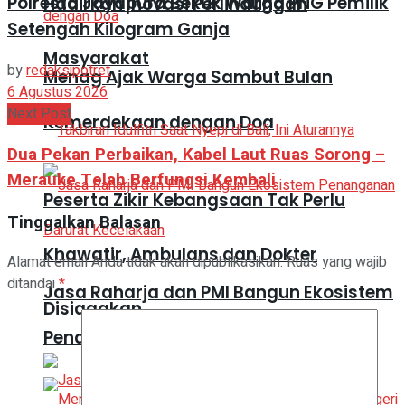
Polresta Jayapura Bekuk Warga PNG Pemilik
Hadirkan Inovasi Perlindungan
Setengah Kilogram Ganja
Masyarakat
by
redaksipotret
Menag Ajak Warga Sambut Bulan
6 Agustus 2026
Next Post
Kemerdekaan dengan Doa
Dua Pekan Perbaikan, Kabel Laut Ruas Sorong –
Merauke Telah Berfungsi Kembali
Peserta Zikir Kebangsaan Tak Perlu
Tinggalkan Balasan
Khawatir, Ambulans dan Dokter
Alamat email Anda tidak akan dipublikasikan.
Ruas yang wajib
ditandai
*
Jasa Raharja dan PMI Bangun Ekosistem
Disiagakan
Penanganan Darurat Kecelakaan