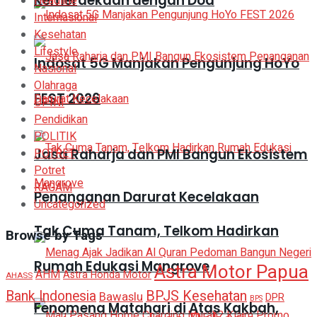
Kemerdekaan dengan Doa
Headline
Internasional
Kesehatan
Lifestyle
Indosat 5G Manjakan Pengunjung HoYo
Nasional
Olahraga
FEST 2026
OPINI
Pendidikan
POLITIK
POTRET
Jasa Raharja dan PMI Bangun Ekosistem
Potret
RAGAM
Penanganan Darurat Kecelakaan
Uncategorized
Tak Cuma Tanam, Telkom Hadirkan
Browse by Tags
Rumah Edukasi Mangrove
Astra Motor Papua
AHM
Astra Honda Motor
AHASS
BPJS Kesehatan
Bank Indonesia
Bawaslu
DPR
BPS
Fenomena Matahari di Atas Kakbah,