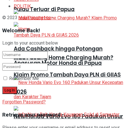
POLITIK
Pulau Terluar di Papua
© 2023
redaksipotret.co
-
Welcome Back!
Login to your account below
Ada Cashback hingga Potongan
Mau Pasang Home Charging Murah?
Angsuran Motor Honda di Papua
Klaim Promo Tambah Daya PLN di GIIAS
Remember Me
2026
Forgotten Password?
Retrieve your password
New Honda Vario Evo 160 Padukan Unsur
Please enter your username or email address to reset your