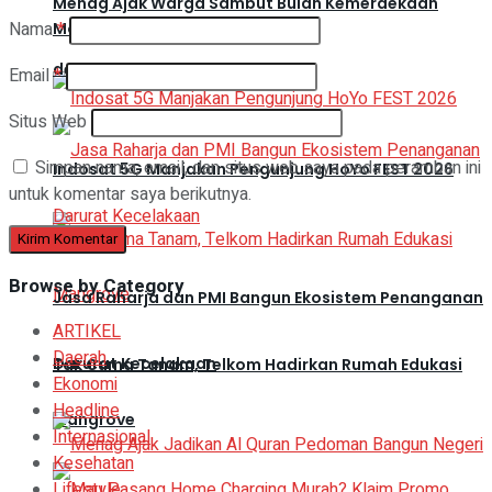
Menag Ajak Warga Sambut Bulan Kemerdekaan
Nama
*
Modern di Papua
dengan Doa
Email
*
Situs Web
Simpan nama, email, dan situs web saya pada peramban ini
Indosat 5G Manjakan Pengunjung HoYo FEST 2026
untuk komentar saya berikutnya.
Browse by Category
Jasa Raharja dan PMI Bangun Ekosistem Penanganan
ARTIKEL
Daerah
Darurat Kecelakaan
Tak Cuma Tanam, Telkom Hadirkan Rumah Edukasi
Ekonomi
Headline
Mangrove
Internasional
Kesehatan
Lifestyle