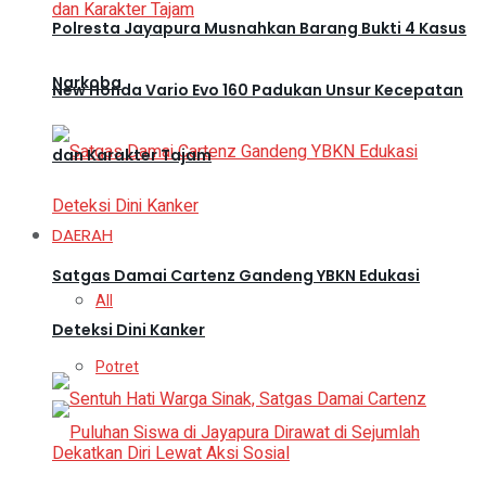
Polresta Jayapura Musnahkan Barang Bukti 4 Kasus
Narkoba
New Honda Vario Evo 160 Padukan Unsur Kecepatan
dan Karakter Tajam
DAERAH
Satgas Damai Cartenz Gandeng YBKN Edukasi
All
Deteksi Dini Kanker
Potret