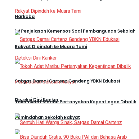
Narkoba
Ini Penjelasan Kemensos Soal Pembangunan Sekolah
Rakyat Dipindah ke Muara Tami
Satgas Damai Cartenz Gandeng YBKN Edukasi
Deteksi Dini Kanker
Tokoh Adat Maribu Pertanyakan Kepentingan Dibalik
Pemindahan Sekolah Rakyat