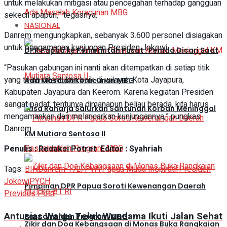
untuk melakukan mitigasi atau pencegahan terhadap gangguan
sekecil apapun,” tegasnya.
NASIONAL
Danrem mengungkapkan, sebanyak 3.600 personel disiagakan
untuk pengamanan kunjungan Presiden Jokowi.
DPR Papua ke Pemerintah Pusat : Pemda Dicari Saat
“Pasukan gabungan ini nanti akan ditempatkan di setiap titik
yang telah ditentukan baik di wilayah Kota Jayapura,
Ada Masalah Keracunan MBG
Kabupaten Jayapura dan Keerom. Karena kegiatan Presiden
sangat padat, tentunya dimanapun beliau berada, kita harus
Jasa Raharja Salurkan Santunan Korban Meninggal
mengamankan dan melancarkan kunjungannya,” pungkas
Danrem.
KM Mutiara Sentosa II
Penulis : Redaksi Potret Editor : Syahriah
Tags:
BIN
Danrem 172/PWY
Papua Muda Inspiratif
Presiden
Jokowi
PYCH
Pimpinan DPR Papua Soroti Kewenangan Daerah
Previous Post
Antusias Warga Teluk Wondama Ikuti Jalan Sehat
Pascainsiden Program MBG
Zikir dan Doa Kebangsaan di Monas Buka Rangkaian