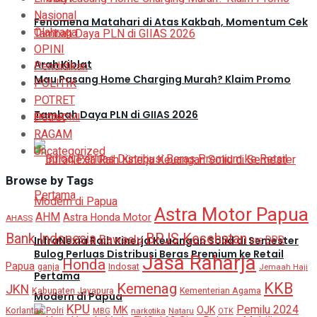
Nasional
Fenomena Matahari di Atas Kakbah, Momentum Cek
Olahraga
OPINI
Arah Kiblat
Pendidikan
Mau Pasang Home Charging Murah? Klaim Promo
POLITIK
POTRET
Tambah Daya PLN di GIIAS 2026
Potret
EKONOMI
RAGAM
Uncategorized
Browse by Tags
Astra Motor Papua
AHM
Astra Honda Motor
AHASS
BPJS Kesehatan
Bank Indonesia
Bawaslu
DPR
InfraNexia Raih Kinerja Keuangan Solid di Semester
BPS
Bulog Perluas Distribusi Beras Premium ke Retail
Jasa Raharja
Honda
Papua
ganja
Indosat
Jemaah Haji
Pertama
KKB
Kemenag
JKN
Kabupaten Jayapura
Kementerian Agama
Modern di Papua
KPU
Pemilu 2024
MK
OJK
Korlantas Polri
MBG
narkotika
Nataru
OTK