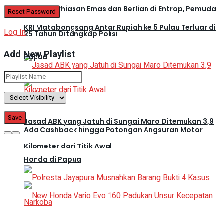
Gasak Perhiasan Emas dan Berlian di Entrop, Pemuda
KRI Matabongsang Antar Rupiah ke 5 Pulau Terluar di
Log In
25 Tahun Ditangkap Polisi
Add New Playlist
Papua
Jasad ABK yang Jatuh di Sungai Maro Ditemukan 3,9
Ada Cashback hingga Potongan Angsuran Motor
Kilometer dari Titik Awal
Honda di Papua