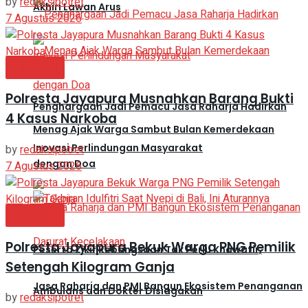
by
redaksipotret
Akhiri Lawan Arus
7 Agustus 2026
Headline
Polresta Jayapura Musnahkan Barang Bukti
Penghargaan Jadi Pemacu Jasa Raharja Hadirkan
4 Kasus Narkoba
Menag Ajak Warga Sambut Bulan Kemerdekaan
Inovasi Perlindungan Masyarakat
by
redaksipotret
dengan Doa
7 Agustus 2026
Headline
Polresta Jayapura Bekuk Warga PNG Pemilik
Peserta Zikir Kebangsaan Tak Perlu Khawatir,
Setengah Kilogram Ganja
Jasa Raharja dan PMI Bangun Ekosistem Penanganan
Ambulans dan Dokter Disiagakan
by
redaksipotret