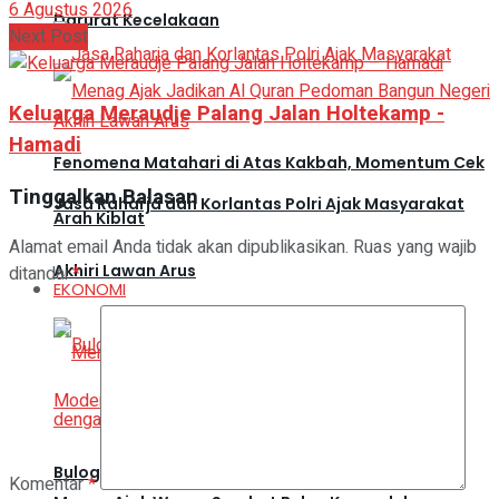
6 Agustus 2026
Darurat Kecelakaan
Next Post
Keluarga Meraudje Palang Jalan Holtekamp -
Hamadi
Fenomena Matahari di Atas Kakbah, Momentum Cek
Tinggalkan Balasan
Jasa Raharja dan Korlantas Polri Ajak Masyarakat
Arah Kiblat
Alamat email Anda tidak akan dipublikasikan.
Ruas yang wajib
Akhiri Lawan Arus
ditandai
*
EKONOMI
Bulog Perluas Distribusi Beras Premium ke Retail
Komentar
*