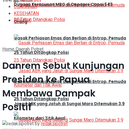
View All Result
Dugaan Keracunan MBG di Depapre Capai 543
OLAHRAGA
KESEHATAN
POLITIK
Orang
Gasak Perhiasan Emas dan Berlian di Entrop, Pemuda
Home
Daerah
Potret
25 Tahun Ditangkap Polisi
Danrem Sebut Kunjungan
Presiden ke Papua
Gasak Perhiasan Emas dan Berlian di Entrop, Pemuda
Membawa Dampak
25 Tahun Ditangkap Polisi
Positif
Jasad ABK yang Jatuh di Sungai Maro Ditemukan 3,9
Kilometer dari Titik Awal
by
redaksipotret