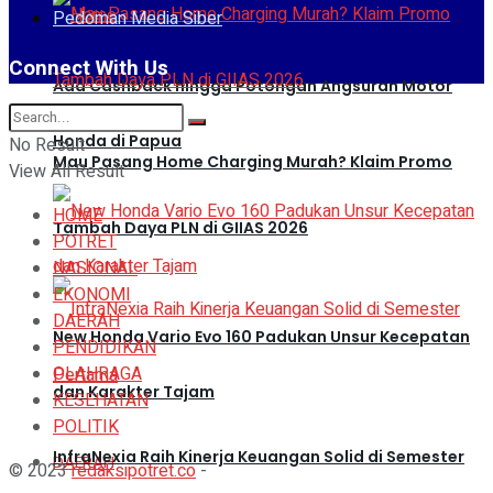
Pedoman Media Siber
Connect With Us
Ada Cashback hingga Potongan Angsuran Motor
Honda di Papua
No Result
Mau Pasang Home Charging Murah? Klaim Promo
View All Result
HOME
Tambah Daya PLN di GIIAS 2026
POTRET
NASIONAL
EKONOMI
DAERAH
New Honda Vario Evo 160 Padukan Unsur Kecepatan
PENDIDIKAN
OLAHRAGA
dan Karakter Tajam
KESEHATAN
POLITIK
InfraNexia Raih Kinerja Keuangan Solid di Semester
DAERAH
© 2023
redaksipotret.co
-