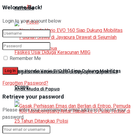
Welcome Back!
All
Pertama
Login to your account below
Potret
Remember Me
New Honda Vario EVO 160 Siap Dukung Mobilitas
Dugaan Keracunan MBG di Depapre Capai 543
Forgotten Password?
Orang
Anak Muda di Papua
Retrieve your password
Please enter your username or email address to reset your
password.