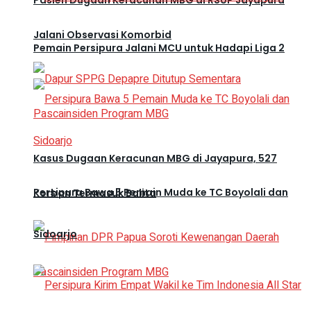
Pasien Dugaan Keracunan MBG di RSUP Jayapura
Jalani Observasi Komorbid
Pemain Persipura Jalani MCU untuk Hadapi Liga 2
Kasus Dugaan Keracunan MBG di Jayapura, 527
Persipura Bawa 5 Pemain Muda ke TC Boyolali dan
Korban Termasuk Balita
Sidoarjo