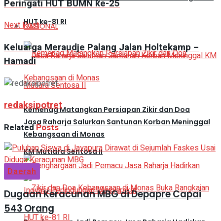
Peringati HUT BUMN ke-25
HUT ke-81 RI
Next Post
NASIONAL
Keluarga Meraudje Palang Jalan Holtekamp –
Hamadi
redaksipotret
Kemenag Matangkan Persiapan Zikir dan Doa
Jasa Raharja Salurkan Santunan Korban Meninggal
Related
Posts
Kebangsaan di Monas
KM Mutiara Sentosa II
Daerah
Dugaan Keracunan MBG di Depapre Capai
543 Orang