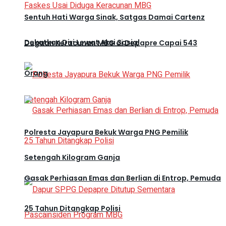
Sentuh Hati Warga Sinak, Satgas Damai Cartenz
Dekatkan Diri Lewat Aksi Sosial
Dugaan Keracunan MBG di Depapre Capai 543
Orang
Polresta Jayapura Bekuk Warga PNG Pemilik
Setengah Kilogram Ganja
Gasak Perhiasan Emas dan Berlian di Entrop, Pemuda
25 Tahun Ditangkap Polisi