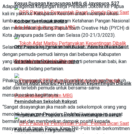
Kasus Dugaan Keracunan MBG di Jayapura, 527
Adapun agenda kunjungan kerja Presiden Jokowi ke Papua
kali ini yakni ke Kabupaten Keerom untuk meninjau lokasi
lumbung jagung sebagai program Ketahanan Pangan Nasional
Korban Termasuk Balita
dan meresmikan gedung Papua Youth Creative Hub (PYCH) di
Kota Jayapura pada Senin dan Selasa (20-21/3/2023).
Selain itu, Presiden juga akan melakukan video conference
DPR Papua ke Pemerintah Pusat : Pemda Dicari Saat
dengan pemuda-pemudi lainnya dari beberapa Kabupaten
yang kini telah membuka usaha seperti peternakan babi, ikan
Ada Masalah Keracunan MBG
dan usaha di bidang pertanian.
Pihaknya mengajak seluruh masyarakat, tokoh agama, tokoh
Tokoh Adat Maribu Pertanyakan Kepentingan Dibalik
adat dan terlebih pemuda untuk bersama-sama
mensukseskan kegiatan ini.
Pemindahan Sekolah Rakyat
“Sangat disayangkan jika masih ada sekelompok orang yang
menolak kunjungan Presiden. Padahal kunjungan ini sangat
Pimpinan DPR Papua Soroti Kewenangan Daerah
bermanfaat dan memberikan dampak positif kepada
masyarakat di tanah Papua. Kami TNI-Polri telah berkomitmen
Pascainsiden Program MBG