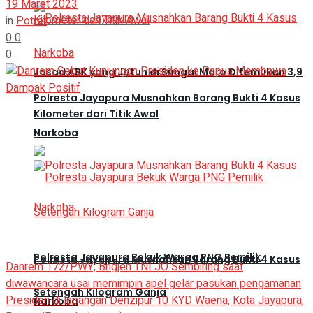
19 Maret 2023
in
Potret
0
0
0
Jasad ABK yang Jatuh di Sungai Maro Ditemukan 3,9
Polresta Jayapura Musnahkan Barang Bukti 4 Kasus
Kilometer dari Titik Awal
Narkoba
Polresta Jayapura Bekuk Warga PNG Pemilik
Polresta Jayapura Musnahkan Barang Bukti 4 Kasus
Danrem 172/PWY, Brigjen TNI JO Sembiring saat
diwawancara usai memimpin apel gelar pasukan pengamanan
Setengah Kilogram Ganja
Presiden di lapangan Denzipur 10 KYD Waena, Kota Jayapura,
Narkoba