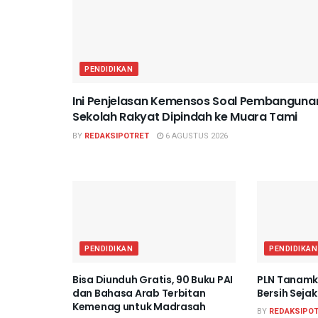
PENDIDIKAN
Ini Penjelasan Kemensos Soal Pembanguna
Sekolah Rakyat Dipindah ke Muara Tami
BY
REDAKSIPOTRET
6 AGUSTUS 2026
PENDIDIKAN
PENDIDIKAN
Bisa Diunduh Gratis, 90 Buku PAI
PLN Tanamka
dan Bahasa Arab Terbitan
Bersih Seja
Kemenag untuk Madrasah
BY
REDAKSIPO