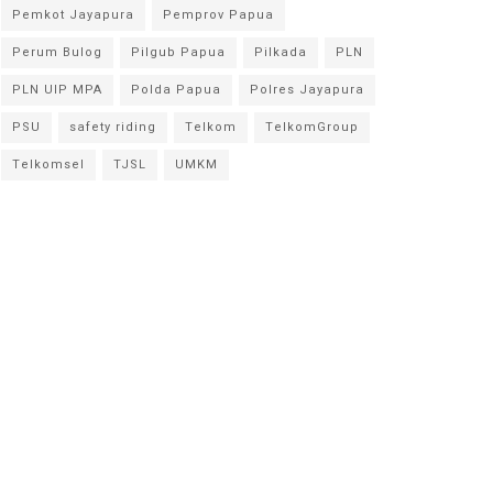
Pemkot Jayapura
Pemprov Papua
Perum Bulog
Pilgub Papua
Pilkada
PLN
PLN UIP MPA
Polda Papua
Polres Jayapura
PSU
safety riding
Telkom
TelkomGroup
Telkomsel
TJSL
UMKM