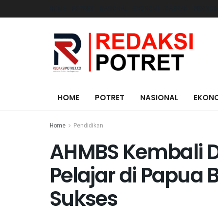
HOME
POTRET
NASIONAL
EKONOMI
DAERAH
PENDIDI
HOME
POTRET
NASIONAL
EKON
Home
Pendidikan
AHMBS Kembali Di
Pelajar di Papua 
Sukses