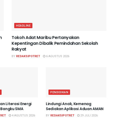
HEADLINE
n
Tokoh Adat Maribu Pertanyakan
Kepentingan Dibalik Pemindahan Sekolah
Rakyat
BY
REDAKSIPOTRET
6 AGUSTUS 2026
PENDIDIKAN
n Literasi Energi
Lindungi Anak, Kemenag
k Bangku SMA
Sediakan Aplikasi Aduan AMAN
TRET
4 AGUSTUS 2026
BY
REDAKSIPOTRET
29 JULI 2026