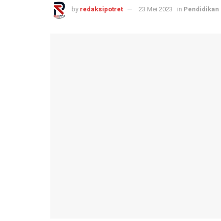
by
redaksipotret
23 Mei 2023
in
Pendidikan