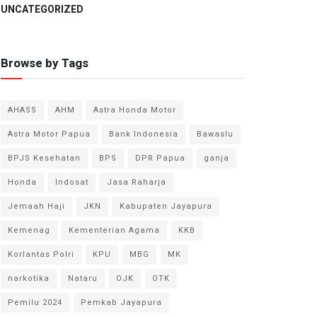
UNCATEGORIZED
Browse by Tags
AHASS
AHM
Astra Honda Motor
Astra Motor Papua
Bank Indonesia
Bawaslu
BPJS Kesehatan
BPS
DPR Papua
ganja
Honda
Indosat
Jasa Raharja
Jemaah Haji
JKN
Kabupaten Jayapura
Kemenag
Kementerian Agama
KKB
Korlantas Polri
KPU
MBG
MK
narkotika
Nataru
OJK
OTK
Pemilu 2024
Pemkab Jayapura