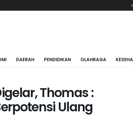
KAN
OLAHRAGA
KESEHATAN
POLITIK
J
OMI
DAERAH
PENDIDIKAN
OLAHRAGA
KESEH
gelar, Thomas :
Berpotensi Ulang