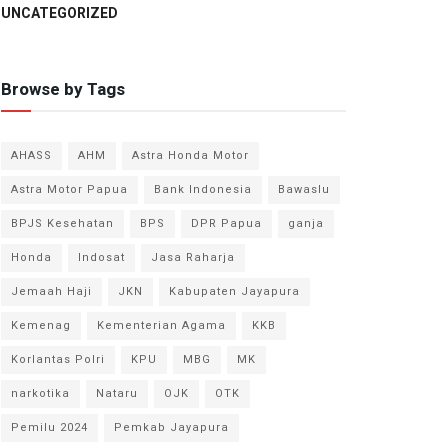
UNCATEGORIZED
Browse by Tags
AHASS
AHM
Astra Honda Motor
Astra Motor Papua
Bank Indonesia
Bawaslu
BPJS Kesehatan
BPS
DPR Papua
ganja
Honda
Indosat
Jasa Raharja
Jemaah Haji
JKN
Kabupaten Jayapura
Kemenag
Kementerian Agama
KKB
Korlantas Polri
KPU
MBG
MK
narkotika
Nataru
OJK
OTK
Pemilu 2024
Pemkab Jayapura