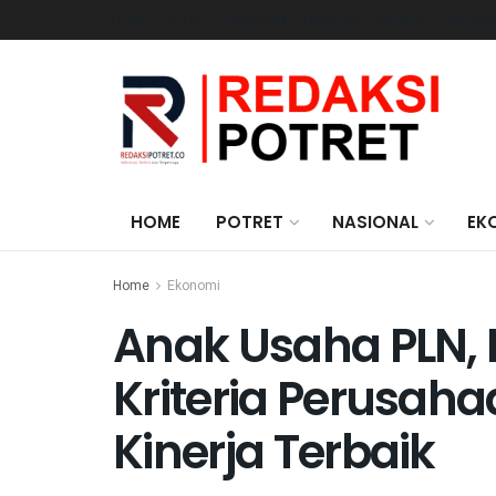
HOME
POTRET
NASIONAL
EKONOMI
DAERAH
PENDIDI
HOME
POTRET
NASIONAL
EK
Home
Ekonomi
Anak Usaha PLN, 
Kriteria Perusah
Kinerja Terbaik