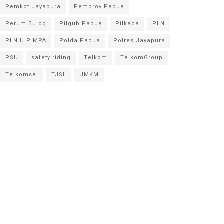
Pemkot Jayapura
Pemprov Papua
Perum Bulog
Pilgub Papua
Pilkada
PLN
PLN UIP MPA
Polda Papua
Polres Jayapura
PSU
safety riding
Telkom
TelkomGroup
Telkomsel
TJSL
UMKM