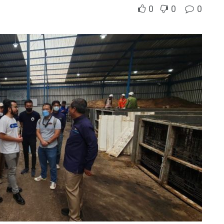
0
0
0