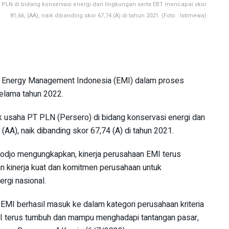
 PLN di bidang konservasi energi dan lingkungan serta EBT mencapai skor
81,66, (AA), naik dibanding skor 67,74 (A) di tahun 2021. (Foto : Istimewa)
 Energy Management Indonesia (EMI) dalam proses
selama tahun 2022.
k usaha PT PLN (Persero) di bidang konservasi energi dan
 (AA), naik dibanding skor 67,74 (A) di tahun 2021.
odjo mengungkapkan, kinerja perusahaan EMI terus
an kinerja kuat dan komitmen perusahaan untuk
rgi nasional.
EMI berhasil masuk ke dalam kategori perusahaan kriteria
EMI terus tumbuh dan mampu menghadapi tantangan pasar,