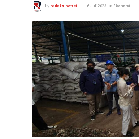
by
redaksipotret
6 Juli 2023
in
Ekonomi