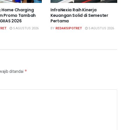
 Home Charging
InfraNexia Raih Kinerja
im Promo Tambah
Keuangan Solid di Semester
 GIIAS 2026
Pertama
TRET
5 AGUSTUS 2026
BY
REDAKSIPOTRET
5 AGUSTUS 2026
wajib ditandai
*