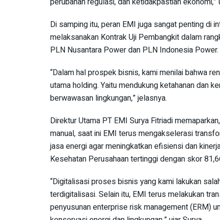
perubahan regulasi, dan ketidakpastian ekonomi,
Di samping itu, peran EMI juga sangat penting di i
melaksanakan Kontrak Uji Pembangkit dalam rangka
PLN Nusantara Power dan PLN Indonesia Power.
“Dalam hal prospek bisnis, kami menilai bahwa ren
utama holding. Yaitu mendukung ketahanan dan kem
berwawasan lingkungan,” jelasnya.
Direktur Utama PT EMI Surya Fitriadi memaparkan
manual, saat ini EMI terus mengakselerasi transf
jasa energi agar meningkatkan efisiensi dan kiner
Kesehatan Perusahaan tertinggi dengan skor 81,6
“Digitalisasi proses bisnis yang kami lakukan sal
terdigitalisasi. Selain itu, EMI terus melakukan t
penyusunan enterprise risk management (ERM) untu
konservasi energi dan lingkungan,” ujar Surya.