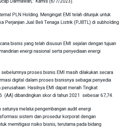
” ucap Darmawan,” Kamis (6/7/2023).
nternal PLN Holding. Mengingat EMI telah ditunjuk untuk
 Perjanjian Jual Beli Tenaga Listrik (PJBTL) di subholding
cana bisnis yang telah disusun EMI sejalan dengan tujuan
andirian energi nasional serta penyediaan energi
, sebelumnya proses bisnis EMI masih dilakukan secara
ormasi digital dalam proses bisnisnya sebagai penyedia
ja perusahaan. Hasilnya EMI dapat meraih Tingkat
6 (AA) dibandingkan skor di tahun 2021 sebesar 67,74.
ah satunya melalui pengembangan audit energi
ransformasi sistem dan prosedur korporat dengan
k memitigasi risiko bisnis, terutama pada bidang