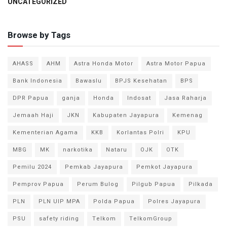
UNCATEGORIZED
Browse by Tags
AHASS
AHM
Astra Honda Motor
Astra Motor Papua
Bank Indonesia
Bawaslu
BPJS Kesehatan
BPS
DPR Papua
ganja
Honda
Indosat
Jasa Raharja
Jemaah Haji
JKN
Kabupaten Jayapura
Kemenag
Kementerian Agama
KKB
Korlantas Polri
KPU
MBG
MK
narkotika
Nataru
OJK
OTK
Pemilu 2024
Pemkab Jayapura
Pemkot Jayapura
Pemprov Papua
Perum Bulog
Pilgub Papua
Pilkada
PLN
PLN UIP MPA
Polda Papua
Polres Jayapura
PSU
safety riding
Telkom
TelkomGroup