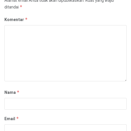
Alamat email Anda tidak akan dipublikasikan.
Ruas yang wajib
ditandai
*
Komentar
*
Nama
*
Email
*