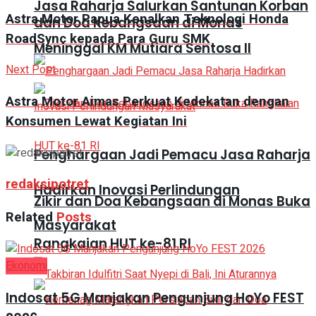
Jasa Raharja Salurkan Santunan Korban
Astra Motor Papua Kenalkan Teknologi Honda
dan Doa Kebangsaan di Monas
RoadSync kepada Para Guru SMK
Meninggal KM Mutiara Sentosa II
Next Post
Astra Motor Aimas Perkuat Kedekatan dengan
Konsumen Lewat Kegiatan Ini
Penghargaan Jadi Pemacu Jasa Raharja
redaksipotret
Hadirkan Inovasi Perlindungan
Zikir dan Doa Kebangsaan di Monas Buka
Related
Posts
Masyarakat
Rangkaian HUT ke-81 RI
Ekonomi
Indosat 5G Manjakan Pengunjung HoYo FEST