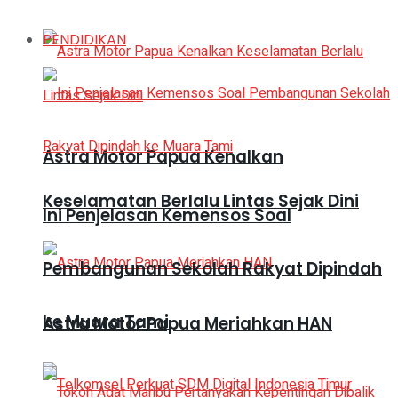
PENDIDIKAN
Astra Motor Papua Kenalkan
Keselamatan Berlalu Lintas Sejak Dini
Ini Penjelasan Kemensos Soal
Pembangunan Sekolah Rakyat Dipindah
ke Muara Tami
Astra Motor Papua Meriahkan HAN