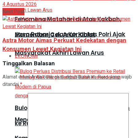
4 Agustus 2026
Next Post
Fenomena Matahari di Atas Kakbah,
Jasa Raharja dan Korlantas Polri Ajak
Momentum Cek Arah Kiblat
Astra Motor Aimas Perkuat Kedekatan dengan
Konsumen Lewat Kegiatan Ini
Masyarakat Akhiri Lawan Arus
EKONOMI
Tinggalkan Balasan
Alamat email Anda tidak akan dipublikasikan.
Ruas yang wajib
ditandai
*
Bulog Perluas Distribusi Beras Premium
Menag Ajak Warga Sambut Bulan
ke Retail Modern di Papua