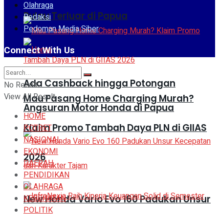
Olahraga
Pulau Terluar di Papua
Redaksi
Pedoman Media Siber
Connect With Us
Ada Cashback hingga Potongan
No Result
View All Result
Mau Pasang Home Charging Murah?
Angsuran Motor Honda di Papua
HOME
Klaim Promo Tambah Daya PLN di GIIAS
POTRET
NASIONAL
EKONOMI
2026
DAERAH
PENDIDIKAN
OLAHRAGA
KESEHATAN
New Honda Vario Evo 160 Padukan Unsur
POLITIK