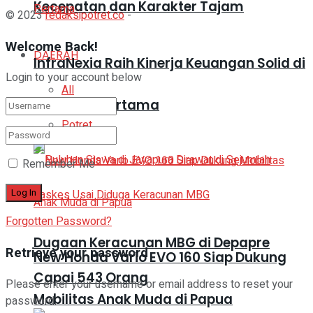
Kecepatan dan Karakter Tajam
© 2023
redaksipotret.co
-
Welcome Back!
DAERAH
InfraNexia Raih Kinerja Keuangan Solid di
Login to your account below
All
Semester Pertama
Potret
Remember Me
Forgotten Password?
Dugaan Keracunan MBG di Depapre
Retrieve your password
New Honda Vario EVO 160 Siap Dukung
Capai 543 Orang
Please enter your username or email address to reset your
Mobilitas Anak Muda di Papua
password.