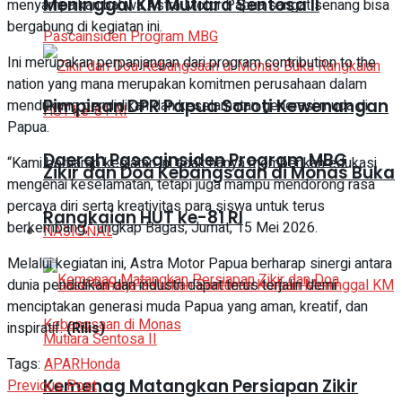
Meninggal KM Mutiara Sentosa II
menyampaikan bahwa Astra Motor Papua sangat senang bisa
bergabung di kegiatan ini.
Ini merupakan perpanjangan dari program contribution to the
nation yang mana merupakan komitmen perusahaan dalam
Pimpinan DPR Papua Soroti Kewenangan
mendukung pendidikan dan keselamatan generasi muda di
Papua.
Daerah Pascainsiden Program MBG
“Kami berharap kegiatan ini tidak hanya memberikan edukasi
Zikir dan Doa Kebangsaan di Monas Buka
mengenai keselamatan, tetapi juga mampu mendorong rasa
percaya diri serta kreativitas para siswa untuk terus
Rangkaian HUT ke-81 RI
berkembang,” ungkap Bagas, Jumat, 15 Mei 2026.
NASIONAL
Melalui kegiatan ini, Astra Motor Papua berharap sinergi antara
dunia pendidikan dan industri dapat terus terjalin demi
menciptakan generasi muda Papua yang aman, kreatif, dan
inspiratif.
(Rilis)
Tags:
APAR
Honda
Kemenag Matangkan Persiapan Zikir
Previous Post