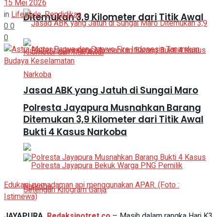
15 Mei 2026
in
Lifestyle
,
Pendidikan
Ditemukan 3,9 Kilometer dari Titik Awal
0
0
0
Jasad ABK yang Jatuh di Sungai Maro
Polresta Jayapura Musnahkan Barang
Ditemukan 3,9 Kilometer dari Titik Awal
Bukti 4 Kasus Narkoba
Edukasi pemadaman api menggunakan APAR. (Foto :
Istimewa)
JAYAPURA,
Redaksipotret.co
– Masih dalam rangka Hari K3