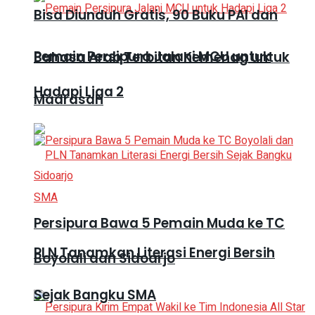
Bisa Diunduh Gratis, 90 Buku PAI dan
Pemain Persipura Jalani MCU untuk
Bahasa Arab Terbitan Kemenag untuk
Hadapi Liga 2
Madrasah
Persipura Bawa 5 Pemain Muda ke TC
PLN Tanamkan Literasi Energi Bersih
Boyolali dan Sidoarjo
Sejak Bangku SMA