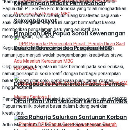
“Kami sangat berterima kasih atas dukungan Astra Motor
Kepentingan Dibalik Pemindahan
Papua dan PT Servvo Fire Indonesia yang telah menghadirkan
edukasi keselamatan sekaligus ruang kreativitas bagi anak-
Sekolah Rakyat
anak kami. Kegiatan seperti ini sangat bermanfaat karena
memberikan pengalaman baru yang edukatif dan
Pimpinan DPR Papua Soroti Kewenangan
menyenangkan,” ujar Joko.
Daerah Pascainsiden Program MBG
Kegiatan kali ini tidak hanya berfokus pada keselamatan,
namun juga menjadi wadah pengembangan kreativitas siswa.
Oleh karenanya, kegiatan ini tidak berhenti pada sesi edukasi,
NASIONAL
namun berlanjut di sesi kreatif dengan berbagai penampilan
bakat seperti gitar solo, pembacaan puisi, tarian Yospan,
DPR Papua ke Pemerintah Pusat : Pemda
hingga akapela.
Penampilan tersebut menjadi bukti bahwa siswa-siswi SNKSB
Dicari Saat Ada Masalah Keracunan MBG
Papua memiliki potensi besar dalam bidang seni dan
kreativitas.
Jasa Raharja Salurkan Santunan Korban
Adfin Manager Astra Motor Papua, Bagas Fensanarko,