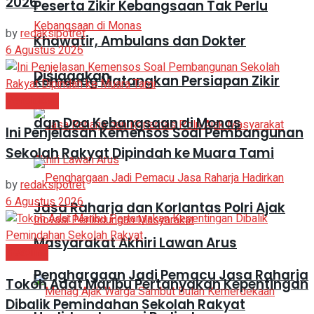
2026
Peserta Zikir Kebangsaan Tak Perlu
by
redaksipotret
Khawatir, Ambulans dan Dokter
6 Agustus 2026
Disiagakan
Kemenag Matangkan Persiapan Zikir
Pendidikan
dan Doa Kebangsaan di Monas
Ini Penjelasan Kemensos Soal Pembangunan
Sekolah Rakyat Dipindah ke Muara Tami
by
redaksipotret
6 Agustus 2026
Jasa Raharja dan Korlantas Polri Ajak
Masyarakat Akhiri Lawan Arus
Headline
Penghargaan Jadi Pemacu Jasa Raharja
Tokoh Adat Maribu Pertanyakan Kepentingan
Dibalik Pemindahan Sekolah Rakyat