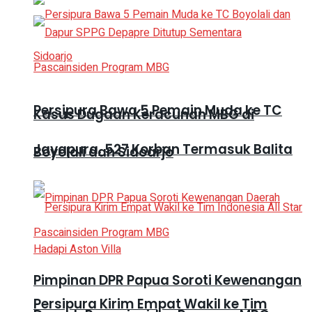
Persipura Bawa 5 Pemain Muda ke TC
Kasus Dugaan Keracunan MBG di
Jayapura, 527 Korban Termasuk Balita
Boyolali dan Sidoarjo
Pimpinan DPR Papua Soroti Kewenangan
Persipura Kirim Empat Wakil ke Tim