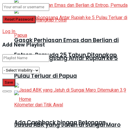
Log In
Gasak Perhiasan Emas dan Berlian di
Add New Playlist
Entrop, Pemuda 25 Tahun Ditangkap
KRI Matabongsang Antar Rupiah ke 5
Polisi
Pulau Terluar di Papua
Ada Cashback hingga Potongan
Jasad ABK yang Jatuh di Sungai Maro