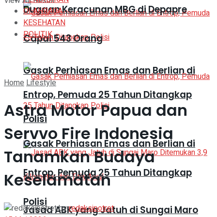
View All Result
Dugaan Keracunan MBG di Depapre
OLAHRAGA
KESEHATAN
POLITIK
Capai 543 Orang
Gasak Perhiasan Emas dan Berlian di
Home
Lifestyle
Entrop, Pemuda 25 Tahun Ditangkap
Astra Motor Papua dan
Polisi
Servvo Fire Indonesia
Gasak Perhiasan Emas dan Berlian di
Tanamkan Budaya
Entrop, Pemuda 25 Tahun Ditangkap
Keselamatan
Polisi
by
redaksipotret
Jasad ABK yang Jatuh di Sungai Maro