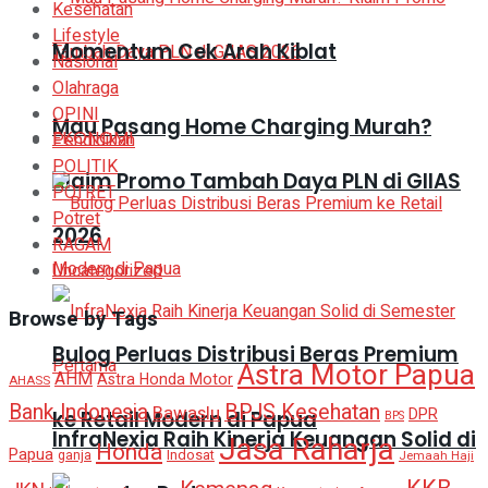
Kesehatan
Lifestyle
Momentum Cek Arah Kiblat
Nasional
Olahraga
OPINI
Mau Pasang Home Charging Murah?
EKONOMI
Pendidikan
POLITIK
Klaim Promo Tambah Daya PLN di GIIAS
POTRET
Potret
2026
RAGAM
Uncategorized
Browse by Tags
Bulog Perluas Distribusi Beras Premium
Astra Motor Papua
AHM
Astra Honda Motor
AHASS
BPJS Kesehatan
Bank Indonesia
Bawaslu
DPR
ke Retail Modern di Papua
BPS
InfraNexia Raih Kinerja Keuangan Solid di
Jasa Raharja
Honda
Papua
ganja
Indosat
Jemaah Haji