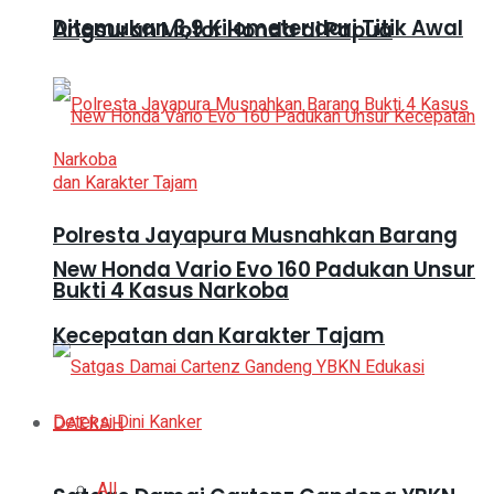
Ditemukan 3,9 Kilometer dari Titik Awal
Angsuran Motor Honda di Papua
Polresta Jayapura Musnahkan Barang
New Honda Vario Evo 160 Padukan Unsur
Bukti 4 Kasus Narkoba
Kecepatan dan Karakter Tajam
DAERAH
All