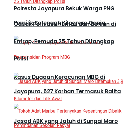
Polresta Jayapura Bekuk Warga PNG
Pemilik Setengah Kilogram Ganja
Gasak Perhiasan Emas dan Berlian di
Entrop, Pemuda 25 Tahun Ditangkap
Polisi
Kasus Dugaan Keracunan MBG di
Jayapura, 527 Korban Termasuk Balita
Jasad ABK yang Jatuh di Sungai Maro