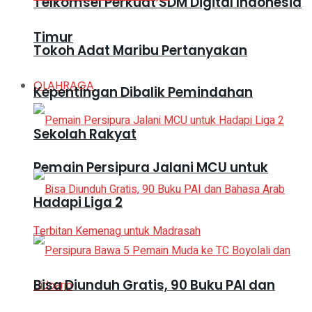
Telkomsel Perkuat SDM Digital Indonesia
Timur
Tokoh Adat Maribu Pertanyakan
OLAHRAGA
Kepentingan Dibalik Pemindahan
Sekolah Rakyat
Pemain Persipura Jalani MCU untuk
Hadapi Liga 2
Bisa Diunduh Gratis, 90 Buku PAI dan