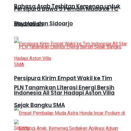
Bahasa Arab Terbitan Kemenag untuk
Persipura Bawa 5 Pemain Muda ke TC
Boyolali dan Sidoarjo
Madrasah
Persipura Kirim Empat Wakil ke Tim
PLN Tanamkan Literasi Energi Bersih
Indonesia All Star Hadapi Aston Villa
Sejak Bangku SMA