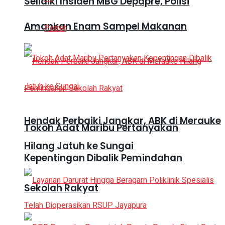
Selidiki Insiden MBG Depapre, Polisi
Amankan Enam Sampel Makanan
Potret
Hendak Perbaiki Jangkar, ABK di Merauke
Tokoh Adat Maribu Pertanyakan
Hilang Jatuh ke Sungai
Kepentingan Dibalik Pemindahan
Sekolah Rakyat