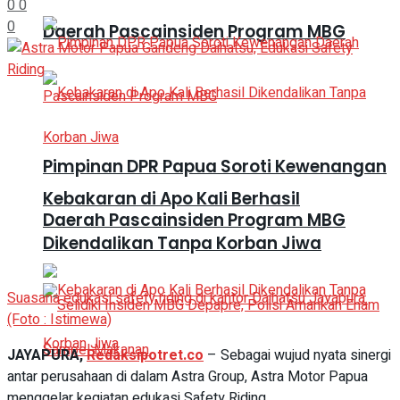
0
0
0
Daerah Pascainsiden Program MBG
Pimpinan DPR Papua Soroti Kewenangan
Kebakaran di Apo Kali Berhasil
Daerah Pascainsiden Program MBG
Dikendalikan Tanpa Korban Jiwa
Suasana edukasi safety riding di kantor Daihatsu Jayapura.
(Foto : Istimewa)
JAYAPURA,
Redaksipotret.co
– Sebagai wujud nyata sinergi
antar perusahaan di dalam Astra Group, Astra Motor Papua
menggelar kegiatan edukasi Safety Riding.