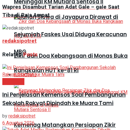
Meninggal KM Mutiara Sentosa II
Wapres Disambut Tarian Adat Gale – gale Saat
Tiba di Raja Ampat
Puluhan Siswa di Jayapura Dirawat di
Sejumlah Faskes Usai Diduga Keracunan
redaksipotret
MBG
Related
Posts
Zikir dan Doa Kebangsaan di Monas Buka
Rangkaian HUT ke-81 RI
NASIONAL
Pendidikan
Ini Penjelasan Kemensos Soal Pembangunan
Sekolah Rakyat Dipindah ke Muara Tami
by
redaksipotret
6 Agustus 2026
Kemenag Matangkan Persiapan Zikir