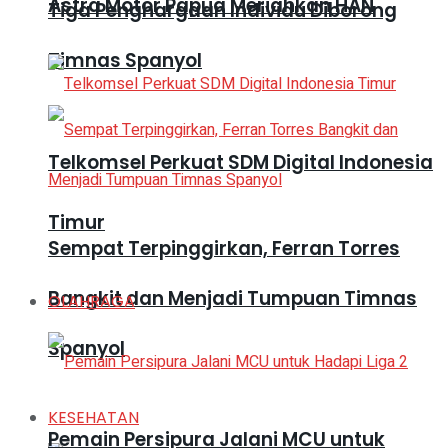
Astra Motor Papua Meriahkan HAN
Tiga Penghargaan Individu Diborong
Timnas Spanyol
Telkomsel Perkuat SDM Digital Indonesia
Timur
Sempat Terpinggirkan, Ferran Torres
Bangkit dan Menjadi Tumpuan Timnas
OLAHRAGA
Spanyol
KESEHATAN
Pemain Persipura Jalani MCU untuk