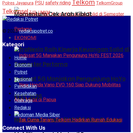
Telkom
safety riding
PSU
Polres Jayapura
TelkomGroup
Telkomsel
UMKM
TJSL
Momentum Cek Arah Kiblat
© 2023
redaksipotret.co
-
EKONOMI
Kategori
InfraNexia Raih Kinerja Keuangan Solid di
Home
Semester Pertama
Ekonomi
Potret
Indosat 5G Manjakan Pengunjung HoYo
Nasional
Pendidikan
Kesehatan
FEST 2026
Olahraga
Redaksi
Pedoman Media Siber
New Honda Vario EVO 160 Siap Dukung
Connect With Us