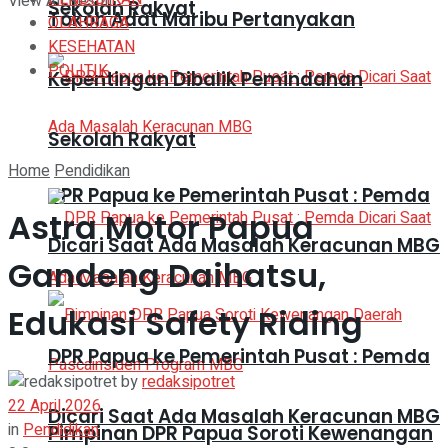
View All Result
Sekolah Rakyat
Tokoh Adat Maribu Pertanyakan
OLAHRAGA
KESEHATAN
POLITIK
Kepentingan Dibalik Pemindahan
Sekolah Rakyat
Home
Pendidikan
DPR Papua ke Pemerintah Pusat : Pemda
Astra Motor Papua
Dicari Saat Ada Masalah Keracunan MBG
Gandeng Daihatsu,
Edukasi Safety Riding
DPR Papua ke Pemerintah Pusat : Pemda
by
redaksipotret
22 April 2026
Dicari Saat Ada Masalah Keracunan MBG
in
Pendidikan
Pimpinan DPR Papua Soroti Kewenangan