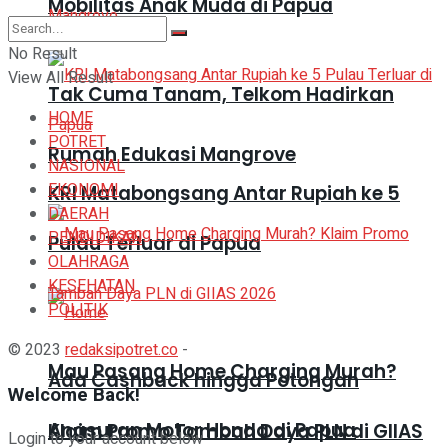
Mobilitas Anak Muda di Papua
No Result
View All Result
Tak Cuma Tanam, Telkom Hadirkan
HOME
POTRET
Rumah Edukasi Mangrove
NASIONAL
EKONOMI
KRI Matabongsang Antar Rupiah ke 5
DAERAH
PENDIDIKAN
Pulau Terluar di Papua
OLAHRAGA
KESEHATAN
POLITIK
© 2023
redaksipotret.co
-
Mau Pasang Home Charging Murah?
Ada Cashback hingga Potongan
Welcome Back!
Angsuran Motor Honda di Papua
Klaim Promo Tambah Daya PLN di GIIAS
Login to your account below