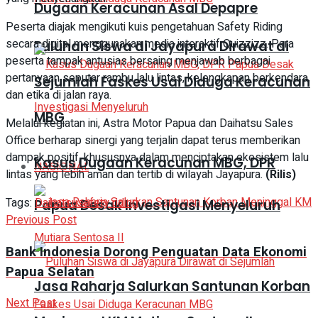
Dugaan Keracunan Asal Depapre
Peserta diajak mengikuti kuis pengetahuan Safety Riding
secara digital menggunakan media interaktif Quizzizz. Para
Puluhan Siswa di Jayapura Dirawat di
peserta tampak antusias bersaing menjawab berbagai
pertanyaan seputar rambu lalu lintas, kelengkapan berkendara,
Sejumlah Faskes Usai Diduga Keracunan
dan etika di jalan raya.
MBG
Melalui kegiatan ini, Astra Motor Papua dan Daihatsu Sales
Office berharap sinergi yang terjalin dapat terus memberikan
dampak positif, khususnya dalam menciptakan ekosistem lalu
Kasus Dugaan Keracunan MBG, DPR
NASIONAL
lintas yang lebih aman dan tertib di wilayah Jayapura.
(Rilis)
Tags:
Daihatsu
safety riding
Papua Desak Investigasi Menyeluruh
Previous Post
Bank Indonesia Dorong Penguatan Data Ekonomi
Papua Selatan
Jasa Raharja Salurkan Santunan Korban
Next Post