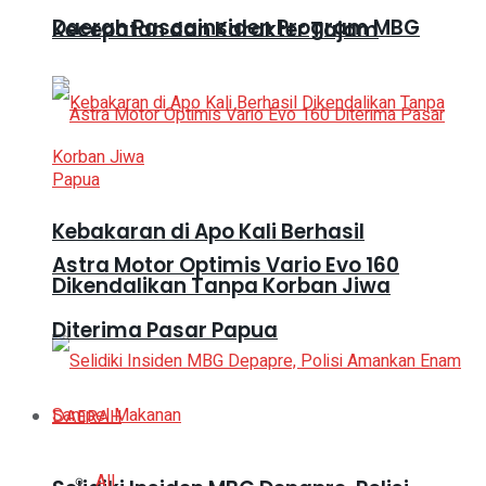
Daerah Pascainsiden Program MBG
Kecepatan dan Karakter Tajam
Kebakaran di Apo Kali Berhasil
Astra Motor Optimis Vario Evo 160
Dikendalikan Tanpa Korban Jiwa
Diterima Pasar Papua
DAERAH
All