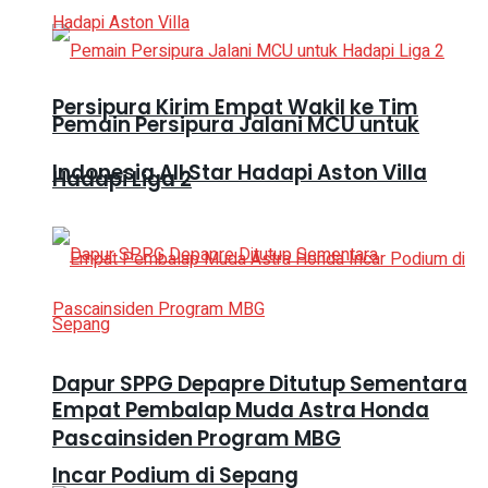
Persipura Kirim Empat Wakil ke Tim
Pemain Persipura Jalani MCU untuk
Indonesia All Star Hadapi Aston Villa
Hadapi Liga 2
Dapur SPPG Depapre Ditutup Sementara
Empat Pembalap Muda Astra Honda
Pascainsiden Program MBG
Incar Podium di Sepang