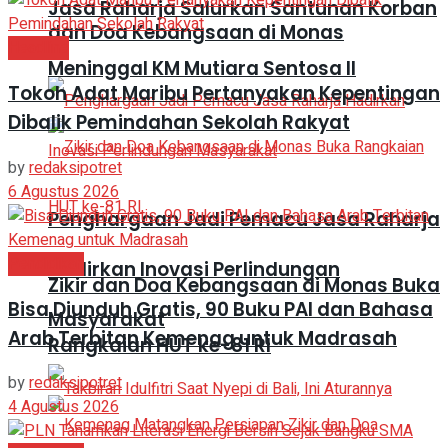
Jasa Raharja Salurkan Santunan Korban
dan Doa Kebangsaan di Monas
Headline
Meninggal KM Mutiara Sentosa II
Tokoh Adat Maribu Pertanyakan Kepentingan
Dibalik Pemindahan Sekolah Rakyat
by
redaksipotret
6 Agustus 2026
Penghargaan Jadi Pemacu Jasa Raharja
Pendidikan
Hadirkan Inovasi Perlindungan
Zikir dan Doa Kebangsaan di Monas Buka
Bisa Diunduh Gratis, 90 Buku PAI dan Bahasa
Masyarakat
Arab Terbitan Kemenag untuk Madrasah
Rangkaian HUT ke-81 RI
by
redaksipotret
4 Agustus 2026