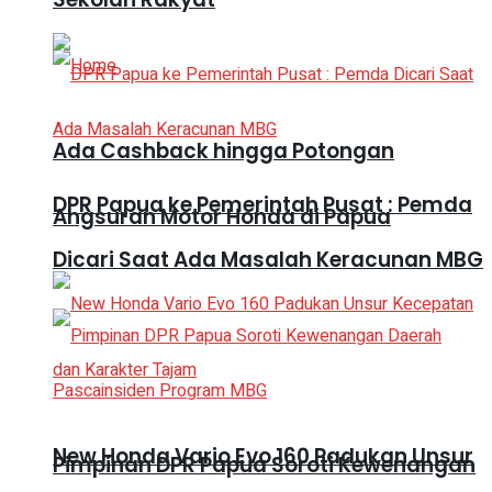
Ada Cashback hingga Potongan
DPR Papua ke Pemerintah Pusat : Pemda
Angsuran Motor Honda di Papua
Dicari Saat Ada Masalah Keracunan MBG
New Honda Vario Evo 160 Padukan Unsur
Pimpinan DPR Papua Soroti Kewenangan