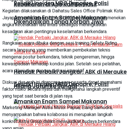
Selidiki Insiden MBG Depapre, Polisi
Kebakaran di Apo Kali Berhasil
Kegiatan dilaksanakan di Daihatsu Sales Office Polimak Kota
Amankan Enam Sampel Makanan
Jayapura pada Selasa, 21 April 2026 bertujuan untuk menekan
Dikendalikan Tanpa Korban Jiwa
angka kecelakaan lalu lintas sekaligus meningkatkan
kesadaran akan pentingnya keselamatan berkendara.
Rangkaian acara dibuka dengan sesi training Safety Riding
secara langsung yang memberikan pembekalan teknis
mengenai postur berkendara, teknik pengereman, hingga
kewaspadaan terhadap kondisi jalan. Setelah sesi pelatihan,
acara dilanjutkan dengan diskusi interaktif.
Hendak Perbaiki Jangkar, ABK di Merauke
Diskusi dua arah ini dirancang agar peserta dapat memahami
Selidiki Insiden MBG Depapre, Polisi
Hilang Jatuh ke Sungai
faktor risiko secara nyata dan mengetahui langkah preventif
yang tepat saat berada di jalan raya.
Amankan Enam Sampel Makanan
Marketing Manager Astra Motor Papua, Elang Samodra,
menyampaikan bahwa kolaborasi ini merupakan langkah
konkret Astra Group dalam mewujudkan budaya berkendara
yang aman.