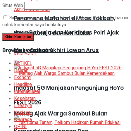
Situs Web
Fenomena Matahari di Atas Kakbah,
Simpan nama, email, dan situs web saya pada peramban ini
untuk komentar saya berikutnya.
Jasa Raharja dan Korlantas Polri Ajak
Momentum Cek Arah Kiblat
Masyarakat Akhiri Lawan Arus
Browse by Category
EKONOMI
ARTIKEL
Daerah
Ekonomi
Headline
Indosat 5G Manjakan Pengunjung HoYo
Internasional
Kesehatan
FEST 2026
Lifestyle
Nasional
Menag Ajak Warga Sambut Bulan
Olahraga
OPINI