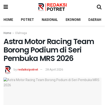
HOME
POTRET
NASIONAL
EKONOMI
DAERAH
Home
Olahraga
Astra Motor Racing Team
Borong Podium di Seri
Pembuka MRS 2026
by
redaksipotret
28 April 2026