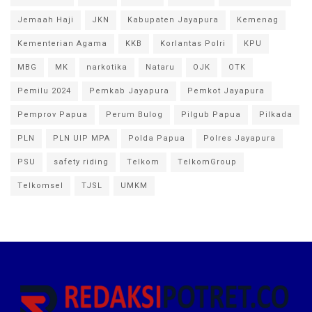
Jemaah Haji
JKN
Kabupaten Jayapura
Kemenag
Kementerian Agama
KKB
Korlantas Polri
KPU
MBG
MK
narkotika
Nataru
OJK
OTK
Pemilu 2024
Pemkab Jayapura
Pemkot Jayapura
Pemprov Papua
Perum Bulog
Pilgub Papua
Pilkada
PLN
PLN UIP MPA
Polda Papua
Polres Jayapura
PSU
safety riding
Telkom
TelkomGroup
Telkomsel
TJSL
UMKM