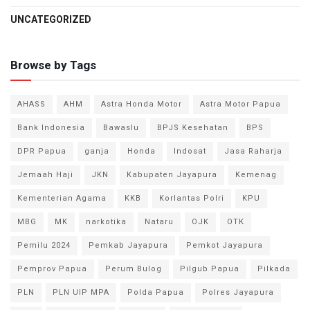
UNCATEGORIZED
Browse by Tags
AHASS
AHM
Astra Honda Motor
Astra Motor Papua
Bank Indonesia
Bawaslu
BPJS Kesehatan
BPS
DPR Papua
ganja
Honda
Indosat
Jasa Raharja
Jemaah Haji
JKN
Kabupaten Jayapura
Kemenag
Kementerian Agama
KKB
Korlantas Polri
KPU
MBG
MK
narkotika
Nataru
OJK
OTK
Pemilu 2024
Pemkab Jayapura
Pemkot Jayapura
Pemprov Papua
Perum Bulog
Pilgub Papua
Pilkada
PLN
PLN UIP MPA
Polda Papua
Polres Jayapura