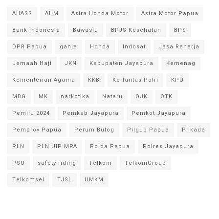
AHASS
AHM
Astra Honda Motor
Astra Motor Papua
Bank Indonesia
Bawaslu
BPJS Kesehatan
BPS
DPR Papua
ganja
Honda
Indosat
Jasa Raharja
Jemaah Haji
JKN
Kabupaten Jayapura
Kemenag
Kementerian Agama
KKB
Korlantas Polri
KPU
MBG
MK
narkotika
Nataru
OJK
OTK
Pemilu 2024
Pemkab Jayapura
Pemkot Jayapura
Pemprov Papua
Perum Bulog
Pilgub Papua
Pilkada
PLN
PLN UIP MPA
Polda Papua
Polres Jayapura
PSU
safety riding
Telkom
TelkomGroup
Telkomsel
TJSL
UMKM