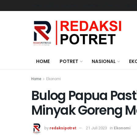
HOME
POTRET
NASIONAL
EKONOMI
DAERAH
PENDIDI
HOME
POTRET
NASIONAL
EK
Home
Ekonomi
Bulog Papua Pas
Minyak Goreng M
by
redaksipotret
21 Juli 2023
in
Ekonomi