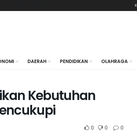
KAN
OLAHRAGA
KESEHATAN
POLITIK
K
ONOMI
DAERAH
PENDIDIKAN
OLAHRAGA
tikan Kebutuhan
encukupi
0
0
0