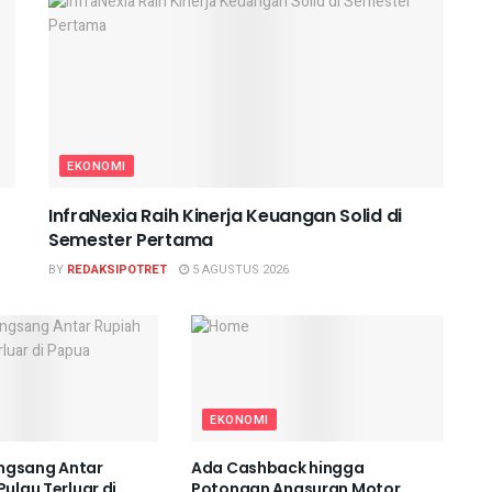
EKONOMI
InfraNexia Raih Kinerja Keuangan Solid di
Semester Pertama
BY
REDAKSIPOTRET
5 AGUSTUS 2026
EKONOMI
ngsang Antar
Ada Cashback hingga
Pulau Terluar di
Potongan Angsuran Motor