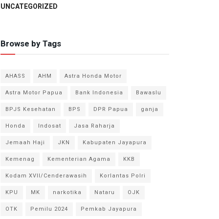
UNCATEGORIZED
Browse by Tags
AHASS
AHM
Astra Honda Motor
Astra Motor Papua
Bank Indonesia
Bawaslu
BPJS Kesehatan
BPS
DPR Papua
ganja
Honda
Indosat
Jasa Raharja
Jemaah Haji
JKN
Kabupaten Jayapura
Kemenag
Kementerian Agama
KKB
Kodam XVII/Cenderawasih
Korlantas Polri
KPU
MK
narkotika
Nataru
OJK
OTK
Pemilu 2024
Pemkab Jayapura