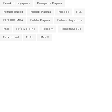
Pemkot Jayapura
Pemprov Papua
Perum Bulog
Pilgub Papua
Pilkada
PLN
PLN UIP MPA
Polda Papua
Polres Jayapura
PSU
safety riding
Telkom
TelkomGroup
Telkomsel
TJSL
UMKM