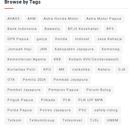
Browse by Tags
AHASS
AHM
Astra Honda Motor
Astra Motor Papua
Bank Indonesia
Bawaslu
BPJS Kesehatan
BPS
DPR Papua
ganja
Honda
Indosat
Jasa Raharja
Jemaah Haji
JKN
Kabupaten Jayapura
Kemenag
Kementerian Agama
KKB
Kodam XVII/Cenderawasih
Korlantas Polri
KPU
MK
narkotika
Nataru
OJK
OTK
Pemilu 2024
Pemkab Jayapura
Pemkot Jayapura
Pemprov Papua
Perum Bulog
Pilgub Papua
Pilkada
PLN
PLN UIP MPA
Polda Papua
Polres Jayapura
PSU
safety riding
Telkom
TelkomGroup
Telkomsel
TJSL
UMKM