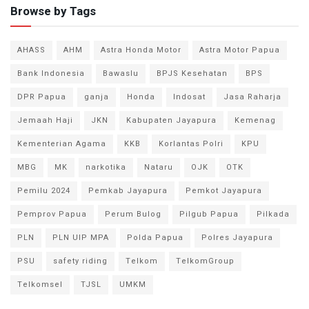
Browse by Tags
AHASS
AHM
Astra Honda Motor
Astra Motor Papua
Bank Indonesia
Bawaslu
BPJS Kesehatan
BPS
DPR Papua
ganja
Honda
Indosat
Jasa Raharja
Jemaah Haji
JKN
Kabupaten Jayapura
Kemenag
Kementerian Agama
KKB
Korlantas Polri
KPU
MBG
MK
narkotika
Nataru
OJK
OTK
Pemilu 2024
Pemkab Jayapura
Pemkot Jayapura
Pemprov Papua
Perum Bulog
Pilgub Papua
Pilkada
PLN
PLN UIP MPA
Polda Papua
Polres Jayapura
PSU
safety riding
Telkom
TelkomGroup
Telkomsel
TJSL
UMKM