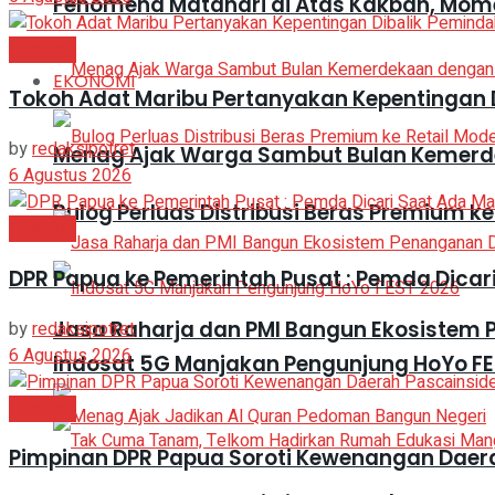
Fenomena Matahari di Atas Kakbah, Mom
Headline
EKONOMI
Tokoh Adat Maribu Pertanyakan Kepentingan 
by
redaksipotret
Menag Ajak Warga Sambut Bulan Kemer
6 Agustus 2026
Bulog Perluas Distribusi Beras Premium ke
Headline
DPR Papua ke Pemerintah Pusat : Pemda Dica
Jasa Raharja dan PMI Bangun Ekosistem
by
redaksipotret
6 Agustus 2026
Indosat 5G Manjakan Pengunjung HoYo FE
Headline
Pimpinan DPR Papua Soroti Kewenangan Daer