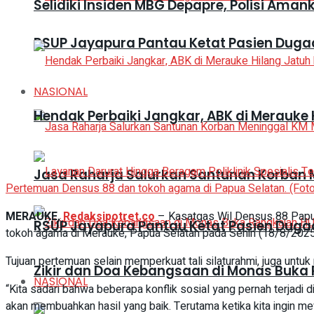
Selidiki Insiden MBG Depapre, Polisi A
RSUP Jayapura Pantau Ketat Pasien Duga
NASIONAL
Hendak Perbaiki Jangkar, ABK di Merauke 
Jasa Raharja Salurkan Santunan Korban M
Pertemuan Densus 88 dan tokoh agama di Papua Selatan. (Foto
MERAUKE,
Redaksipotret.co
– Kasatgas Wil Densus 88 Papu
RSUP Jayapura Pantau Ketat Pasien Duga
tokoh agama di Merauke, Papua Selatan pada Senin (18/8/2025
Tujuan pertemuan selain memperkuat tali silaturahmi, juga untu
Zikir dan Doa Kebangsaan di Monas Buka 
NASIONAL
“Kita sadari bahwa beberapa konflik sosial yang pernah terjadi d
akan membuahkan hasil yang baik. Terutama ketika kita ingin m