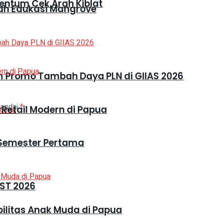
entum Cek Arah Kiblat
h Edukasi Mangrove
 Promo Tambah Daya PLN di GIIAS 2026
tandai
*
 Retail Modern di Papua
i Semester Pertama
ST 2026
ilitas Anak Muda di Papua