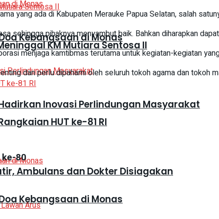
gama yang ada di Kabupaten Merauke Papua Selatan, salah satun
iasa sehingga pihaknya menyambut baik. Bahkan diharapkan dapat
 Doa Kebangsaan di Monas
eninggal KM Mutiara Sentosa II
borasi menjaga kamtibmas terutama untuk kegiatan-kegiatan yang 
enting dan perlu dipahami oleh seluruh tokoh agama dan tokoh m
adirkan Inovasi Perlindungan Masyarakat
Rangkaian HUT ke-81 RI
 ke-80
atir, Ambulans dan Dokter Disiagakan
 Doa Kebangsaan di Monas