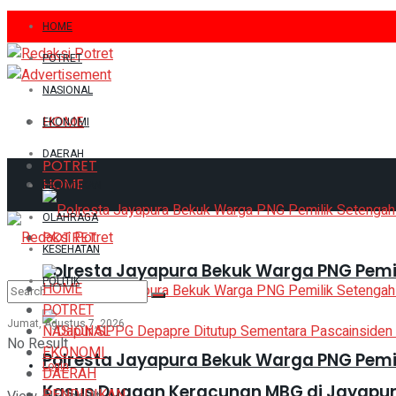
HOME
POTRET
NASIONAL
HOME
EKONOMI
DAERAH
POTRET
HOME
PENDIDIKAN
OLAHRAGA
POTRET
KESEHATAN
Polresta Jayapura Bekuk Warga PNG Pemi
POLITIK
HOME
POTRET
Jumat, Agustus 7, 2026
NASIONAL
No Result
EKONOMI
Polresta Jayapura Bekuk Warga PNG Pemi
Login
DAERAH
Kasus Dugaan Keracunan MBG di Jayapura
PENDIDIKAN