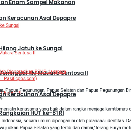
mankan Enam Sampel Makanan
an Keracunan Asal Depapre
Hilang Jatuh ke Sungai
eninggal KM Mutiara Sentosa II
 : Pasificpos.com)
a, Papua Pegunungan, Papua Selatan dan Papua Pegunungan Bin
an Keracunan Asal Depapre
).
k menjalin kerjasama yang baik dalam rangka menjaga kamtibmas d
Rangkaian HUT ke-81 RI
i Indonesia, secara umum dipengaruhi oleh polarisasi identitas. D
ewujudkan Papua Selatan yang tertib dan damai,”terang Surya mel