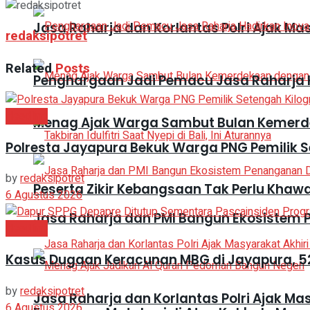
Jasa Raharja dan Korlantas Polri Ajak Ma
redaksipotret
Related
Posts
Penghargaan Jadi Pemacu Jasa Raharja H
Headline
Menag Ajak Warga Sambut Bulan Kemer
Polresta Jayapura Bekuk Warga PNG Pemilik 
by
redaksipotret
Peserta Zikir Kebangsaan Tak Perlu Khaw
6 Agustus 2026
Jasa Raharja dan PMI Bangun Ekosistem
Headline
Kasus Dugaan Keracunan MBG di Jayapura, 5
by
redaksipotret
Jasa Raharja dan Korlantas Polri Ajak Ma
6 Agustus 2026