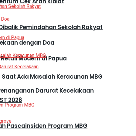
entum Cek Arah Kiblat
Dibalik Pemindahan Sekolah Rakyat
dekaan dengan Doa
 Retail Modern di Papua
ri Saat Ada Masalah Keracunan MBG
 Penanganan Darurat Kecelakaan
ST 2026
ah Pascainsiden Program MBG