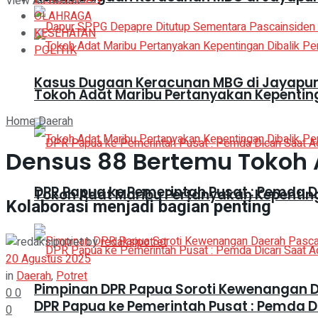
View All Result
OLAHRAGA
KESEHATAN
POLITIK
Kasus Dugaan Keracunan MBG di Jayapura
Tokoh Adat Maribu Pertanyakan Kepentin
Home
Daerah
Densus 88 Bertemu Tokoh
DPR Papua ke Pemerintah Pusat : Pemda 
Tokoh Adat Maribu Pertanyakan Kepentin
Kolaborasi menjadi bagian penting
by
redaksipotret
20 Agustus 2025
in
Daerah
,
Potret
Pimpinan DPR Papua Soroti Kewenangan 
0
0
DPR Papua ke Pemerintah Pusat : Pemda 
0