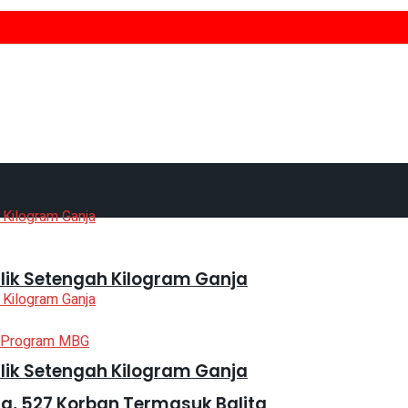
lik Setengah Kilogram Ganja
lik Setengah Kilogram Ganja
, 527 Korban Termasuk Balita