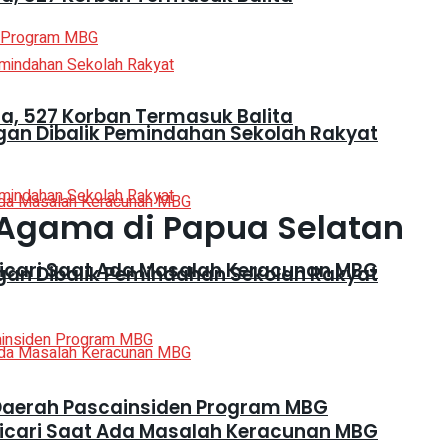
, 527 Korban Termasuk Balita
gan Dibalik Pemindahan Sekolah Rakyat
 Agama di Papua Selatan
Dicari Saat Ada Masalah Keracunan MBG
gan Dibalik Pemindahan Sekolah Rakyat
Daerah Pascainsiden Program MBG
Dicari Saat Ada Masalah Keracunan MBG