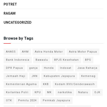
POTRET
RAGAM
UNCATEGORIZED
Browse by Tags
AHASS
AHM
Astra Honda Motor
Astra Motor Papua
Bank Indonesia
Bawaslu
BPJS Kesehatan
BPS
DPR Papua
ganja
Honda
Indosat
Jasa Raharja
Jemaah Haji
JKN
Kabupaten Jayapura
Kemenag
Kementerian Agama
KKB
Kodam XVII/Cenderawasih
Korlantas Polri
KPU
MK
narkotika
Nataru
OJK
OTK
Pemilu 2024
Pemkab Jayapura