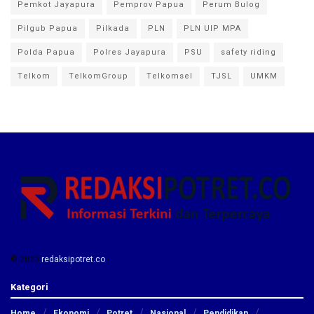
Pemkot Jayapura
Pemprov Papua
Perum Bulog
Pilgub Papua
Pilkada
PLN
PLN UIP MPA
Polda Papua
Polres Jayapura
PSU
safety riding
Telkom
TelkomGroup
Telkomsel
TJSL
UMKM
© 2023
redaksipotret.co
-
Kategori
Home
Ekonomi
Potret
Nasional
Pendidikan