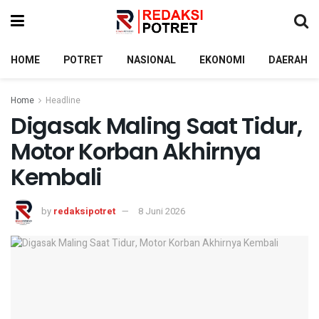
HOME
POTRET
NASIONAL
EKONOMI
DAERAH
Home
Headline
Digasak Maling Saat Tidur,
Motor Korban Akhirnya
Kembali
by
redaksipotret
8 Juni 2026