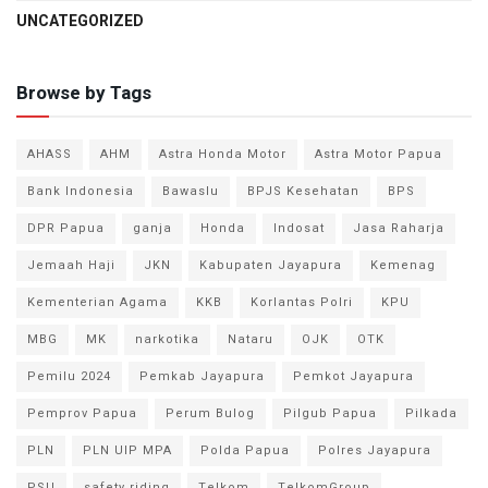
UNCATEGORIZED
Browse by Tags
AHASS
AHM
Astra Honda Motor
Astra Motor Papua
Bank Indonesia
Bawaslu
BPJS Kesehatan
BPS
DPR Papua
ganja
Honda
Indosat
Jasa Raharja
Jemaah Haji
JKN
Kabupaten Jayapura
Kemenag
Kementerian Agama
KKB
Korlantas Polri
KPU
MBG
MK
narkotika
Nataru
OJK
OTK
Pemilu 2024
Pemkab Jayapura
Pemkot Jayapura
Pemprov Papua
Perum Bulog
Pilgub Papua
Pilkada
PLN
PLN UIP MPA
Polda Papua
Polres Jayapura
PSU
safety riding
Telkom
TelkomGroup