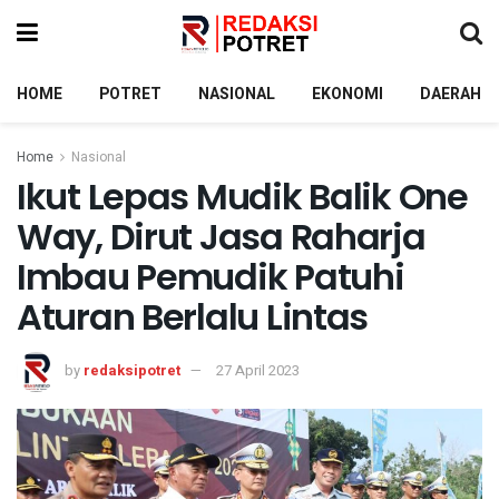
HOME
POTRET
NASIONAL
EKONOMI
DAERAH
Home
Nasional
Ikut Lepas Mudik Balik One
Way, Dirut Jasa Raharja
Imbau Pemudik Patuhi
Aturan Berlalu Lintas
by
redaksipotret
27 April 2023