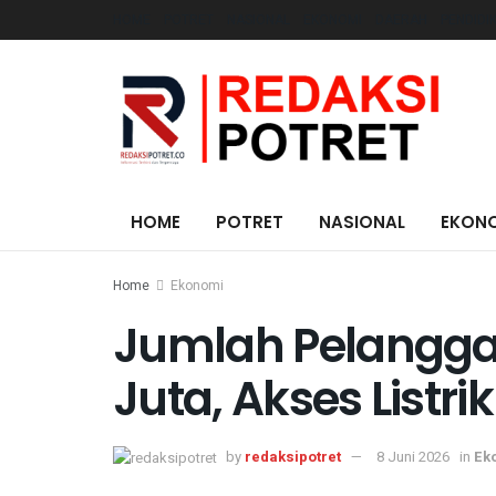
HOME
POTRET
NASIONAL
EKONOMI
DAERAH
PENDIDI
HOME
POTRET
NASIONAL
EKON
Home
Ekonomi
Jumlah Pelangga
Juta, Akses Listri
by
redaksipotret
8 Juni 2026
in
Ek