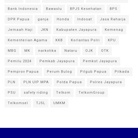
Bank Indonesia
Bawaslu
BPJS Kesehatan
BPS
DPR Papua
ganja
Honda
Indosat
Jasa Raharja
Jemaah Haji
JKN
Kabupaten Jayapura
Kemenag
Kementerian Agama
KKB
Korlantas Polri
KPU
MBG
MK
narkotika
Nataru
OJK
OTK
Pemilu 2024
Pemkab Jayapura
Pemkot Jayapura
Pemprov Papua
Perum Bulog
Pilgub Papua
Pilkada
PLN
PLN UIP MPA
Polda Papua
Polres Jayapura
PSU
safety riding
Telkom
TelkomGroup
Telkomsel
TJSL
UMKM