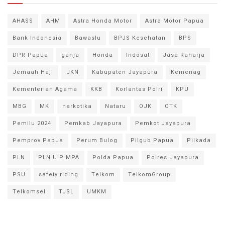
AHASS
AHM
Astra Honda Motor
Astra Motor Papua
Bank Indonesia
Bawaslu
BPJS Kesehatan
BPS
DPR Papua
ganja
Honda
Indosat
Jasa Raharja
Jemaah Haji
JKN
Kabupaten Jayapura
Kemenag
Kementerian Agama
KKB
Korlantas Polri
KPU
MBG
MK
narkotika
Nataru
OJK
OTK
Pemilu 2024
Pemkab Jayapura
Pemkot Jayapura
Pemprov Papua
Perum Bulog
Pilgub Papua
Pilkada
PLN
PLN UIP MPA
Polda Papua
Polres Jayapura
PSU
safety riding
Telkom
TelkomGroup
Telkomsel
TJSL
UMKM