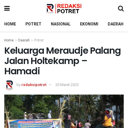
HOME
POTRET
NASIONAL
EKONOMI
DAERAH
Home
Daerah
Potret
Keluarga Meraudje Palang
Jalan Holtekamp –
Hamadi
by
redaksipotret
20 Maret 2023