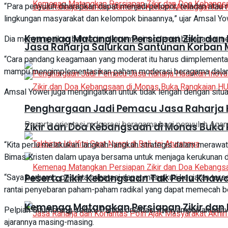
“Para penyuluh diharapkan dapat menjadi pelopor, teladan atau
lingkungan masyarakat dan kelompok binaannya,” ujar Amsal Yo
Kemenag Matangkan Persiapan Zikir dan
Dia menyampaikan bahwa implementasi moderasi beragama merupa
Jasa Raharja Salurkan Santunan Korban M
“Cara pandang keagamaan yang moderat itu harus diimplementa
mampu mengimplementasikan paham moderasi beragama dalam keh
Amsal Yowei juga mengingatkan untuk tidak lengah dengan situa
Penghargaan Jadi Pemacu Jasa Raharja H
Peserta orientasi mdoerasi beragama bagi penyuluh Agama 
Zikir dan Doa Kebangsaan di Monas Buka 
“Kita perlu melakukan langkah-langkah strategis dalam merawat 
Bimas Kristen dalam upaya bersama untuk menjaga kerukunan d
“Saya berharap, peserta orientasi dapat mengikuti kegiatan te
Peserta Zikir Kebangsaan Tak Perlu Khaw
rantai penyebaran paham-paham radikal yang dapat memecah bela
Kemenag Matangkan Persiapan Zikir dan
Pelpian Situmorang selaku Panitia orientasi menyampaikan ba
ajarannya masing-masing.