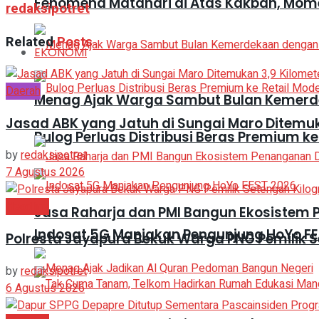
Fenomena Matahari di Atas Kakbah, Mom
redaksipotret
Related
Posts
EKONOMI
Daerah
Menag Ajak Warga Sambut Bulan Kemer
Jasad ABK yang Jatuh di Sungai Maro Ditemuka
Bulog Perluas Distribusi Beras Premium ke
by
redaksipotret
7 Agustus 2026
Headline
Jasa Raharja dan PMI Bangun Ekosistem
Indosat 5G Manjakan Pengunjung HoYo FE
Polresta Jayapura Bekuk Warga PNG Pemilik 
by
redaksipotret
6 Agustus 2026