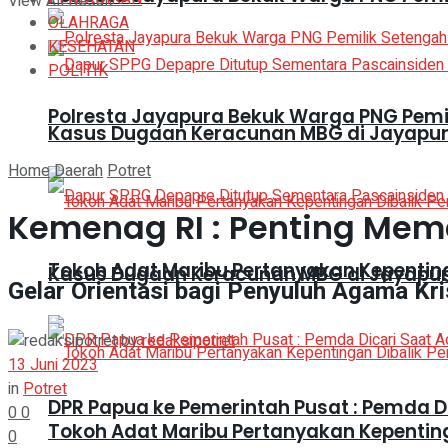
View All Result
OLAHRAGA
KESEHATAN
POLITIK
Polresta Jayapura Bekuk Warga PNG Pemi
Kasus Dugaan Keracunan MBG di Jayapura
Home
Daerah
Potret
Kemenag RI : Penting Me
Tokoh Adat Maribu Pertanyakan Kepentin
Kasus Dugaan Keracunan MBG di Jayapura
Gelar Orientasi bagi Penyuluh Agama Kri
by
redaksipotret
13 Juni 2023
in
Potret
DPR Papua ke Pemerintah Pusat : Pemda 
0
0
Tokoh Adat Maribu Pertanyakan Kepentin
0