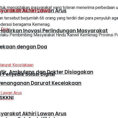
tuk menciptakan masyarakat yang toleran menerima perbedaan untu
syarakat Akhiri Lawan Arus
 tersebut berjumlah 66 orang yang terdiri dari para penyuluh ag
moderasi beragama Kemenag.
adirkan Inovasi Perlindungan Masyarakat
elaku Pembimbing Masyarakat Hindu Kanwil Kemenag Provinsi P
dekaan dengan Doa
atir, Ambulans dan Dokter Disiagakan
Penyedia Solusi Digital
 Penanganan Darurat Kecelakaan
 SKKNI
syarakat Akhiri Lawan Arus