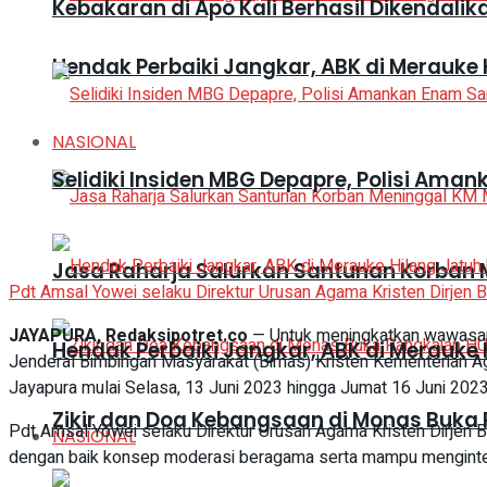
Kebakaran di Apo Kali Berhasil Dikendali
Hendak Perbaiki Jangkar, ABK di Merauke 
NASIONAL
Selidiki Insiden MBG Depapre, Polisi A
Jasa Raharja Salurkan Santunan Korban M
Pdt Amsal Yowei selaku Direktur Urusan Agama Kristen Dirjen B
JAYAPURA, Redaksipotret.co
— Untuk meningkatkan wawasan
Hendak Perbaiki Jangkar, ABK di Merauke 
Jenderal Bimbingan Masyarakat (Bimas) Kristen Kementerian A
Jayapura mulai Selasa, 13 Juni 2023 hingga Jumat 16 Juni 2023
Zikir dan Doa Kebangsaan di Monas Buka 
Pdt Amsal Yowei selaku Direktur Urusan Agama Kristen Dirjen
NASIONAL
dengan baik konsep moderasi beragama serta mampu menginterna