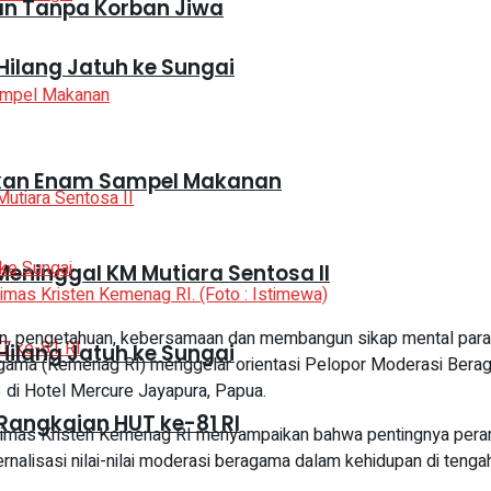
kan Tanpa Korban Jiwa
Hilang Jatuh ke Sungai
mankan Enam Sampel Makanan
eninggal KM Mutiara Sentosa II
imas Kristen Kemenag RI. (Foto : Istimewa)
, pengetahuan, kebersamaan dan membangun sikap mental para 
Hilang Jatuh ke Sungai
gama (Kemenag RI) menggelar orientasi Pelopor Moderasi Berag
 di Hotel Mercure Jayapura, Papua.
Rangkaian HUT ke-81 RI
 Bimas Kristen Kemenag RI menyampaikan bahwa pentingnya peran
lisasi nilai-nilai moderasi beragama dalam kehidupan di tenga