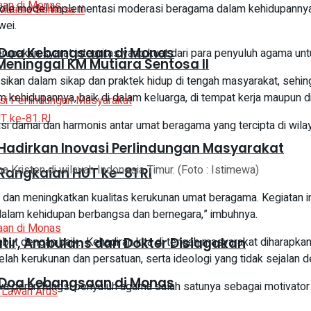
 role model implementasi moderasi beragama dalam kehidupannya,
wei.
 Doa Kebangsaan di Monas
kan syarat integritas yang kuat dari para penyuluh agama untu
eninggal KM Mutiara Sentosa II
sikan dalam sikap dan praktek hidup di tengah masyarakat, seh
idupannya, baik di dalam keluarga, di tempat kerja maupun di 
si damai dan harmonis antar umat beragama yang tercipta di wila
adirkan Inovasi Perlindungan Masyarakat
Kristen di wilayah Indonesia Timur. (Foto : Istimewa)
Rangkaian HUT ke-81 RI
dan meningkatkan kualitas kerukunan umat beragama. Kegiatan ini
alam kehidupan berbangsa dan bernegara,” imbuhnya.
rsebut dengan baik. Kehadiran kita di tengah masyarakat dihara
atir, Ambulans dan Dokter Disiagakan
h kerukunan dan persatuan, serta ideologi yang tidak sejalan d
 Doa Kebangsaan di Monas
hwa peran fungsi penyuluh agama salah satunya sebagai motivat