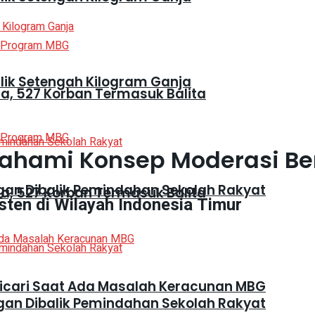
lik Setengah Kilogram Ganja
, 527 Korban Termasuk Balita
mahami Konsep Moderasi B
gan Dibalik Pemindahan Sekolah Rakyat
, 527 Korban Termasuk Balita
sten di Wilayah Indonesia Timur
Dicari Saat Ada Masalah Keracunan MBG
gan Dibalik Pemindahan Sekolah Rakyat