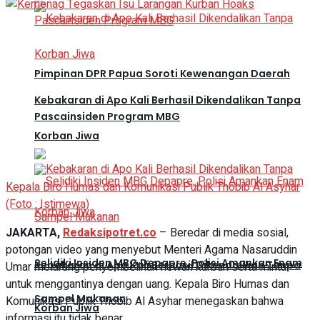
Pimpinan DPR Papua Soroti Kewenangan Daerah
Kebakaran di Apo Kali Berhasil Dikendalikan Tanpa
Pascainsiden Program MBG
Korban Jiwa
Kepala Biro Humas dan Komunikasi Publik Thobib Al Asyhar
(Foto : Istimewa)
JAKARTA,
Redaksipotret.co
– Beredar di media sosial,
potongan video yang menyebut Menteri Agama Nasaruddin
Selidiki Insiden MBG Depapre, Polisi Amankan Enam
Kebakaran di Apo Kali Berhasil Dikendalikan Tanpa
Umar melarang penyembelihan hewan kurban serta minta
untuk menggantinya dengan uang. Kepala Biro Humas dan
Sampel Makanan
Komunikasi Publik Thobib Al Asyhar menegaskan bahwa
Korban Jiwa
informasi itu tidak benar.