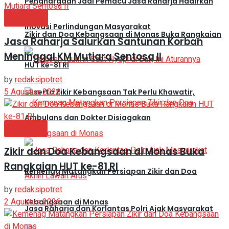
Penghargaan Jadi Pemacu Jasa Raharja Hadirkan
Headline
Inovasi Perlindungan Masyarakat
Zikir dan Doa Kebangsaan di Monas Buka Rangkaian
Jasa Raharja Salurkan Santunan Korban
Meninggal KM Mutiara Sentosa II
HUT ke-81 RI
by
redaksipotret
5 Agustus 2026
Peserta Zikir Kebangsaan Tak Perlu Khawatir,
Ambulans dan Dokter Disiagakan
Nasional
Zikir dan Doa Kebangsaan di Monas Buka
Rangkaian HUT ke-81 RI
Kemenag Matangkan Persiapan Zikir dan Doa
by
redaksipotret
2 Agustus 2026
Kebangsaan di Monas
Jasa Raharja dan Korlantas Polri Ajak Masyarakat