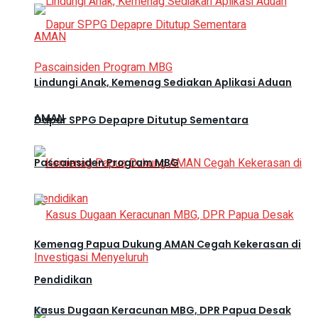
Lindungi Anak, Kemenag Sediakan Aplikasi Aduan
AMAN
Dapur SPPG Depapre Ditutup Sementara
Pascainsiden Program MBG
Kemenag Papua Dukung AMAN Cegah Kekerasan di
Pendidikan
Kasus Dugaan Keracunan MBG, DPR Papua Desak