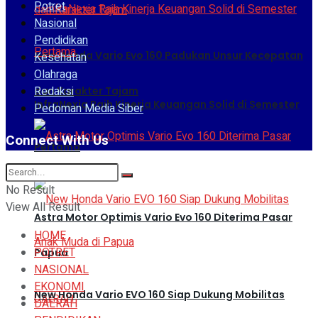
Potret
Nasional
Pendidikan
New Honda Vario Evo 160 Padukan Unsur Kecepatan
Kesehatan
Olahraga
Redaksi
dan Karakter Tajam
InfraNexia Raih Kinerja Keuangan Solid di Semester
Pedoman Media Siber
Connect With Us
Pertama
No Result
View All Result
Astra Motor Optimis Vario Evo 160 Diterima Pasar
HOME
POTRET
Papua
NASIONAL
EKONOMI
New Honda Vario EVO 160 Siap Dukung Mobilitas
DAERAH
DAERAH