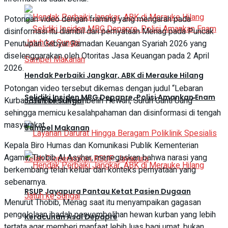
Potongan video dengan framing yang mengarah pada
disinformasi itu diambil dari pernyataan Menag pada Puncak
Penutupan Gebyar Ramadan Keuangan Syariah 2026 yang
diselenggarakan oleh Otoritas Jasa Keuangan pada 2 April
2026.
Hendak Perbaiki Jangkar, ABK di Merauke Hilang
Potongan video tersebut dikemas dengan judul “Lebaran
Selidiki Insiden MBG Depapre, Polisi Amankan Enam
Kurban, Gk Boleh Nyembelih Hewan, Suruh Ganti Uang”
Jatuh ke Sungai
sehingga memicu kesalahpahaman dan disinformasi di tengah
masyarakat.
Sampel Makanan
Kepala Biro Humas dan Komunikasi Publik Kementerian
Agama, Thobib Al Asyhar, menegaskan bahwa narasi yang
berkembang telah keluar dari konteks pernyataan yang
sebenarnya.
RSUP Jayapura Pantau Ketat Pasien Dugaan
Menurut Thobib, Menag saat itu menyampaikan gagasan
pengelolaan ibadah penyembelihan hewan kurban yang lebih
Keracunan Asal Depapre
tertata agar memberi manfaat lebih luas bagi umat, bukan