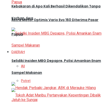
Kebakaran di Apo Kali Berhasil Dikendalikan Tanpa
Korban Jiwa
Astra Motor Optimis Vario Evo 160 Diterima Pasar
Papua
DAERAH
Selidiki Insiden MBG Depapre, Polisi Amankan Enam
All
Sampel Makanan
Potret