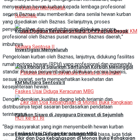
menyerahkan hewan kurban kepada lembaga profesional
seperti Baznas atau memberikan dana senilai hewan kurban
NASIONAL
yang disediakan oleh Baznas. Selanjutnya, proses
penyembelihan dan pendistribusian dilakukan secara
Kasus Dugaan Keracunan MBG, DPR Papua Desak
profesional oleh Baznas pusat maupun Baznas daerah,”
imbuhnya.
Investigasi Menyeluruh
Pengelolaan kurban oleh Baznas, lanjutnya, didukung fasilitas
rumah potong hewan (RPH) yang profesional dan memenuhi
Jasa Raharja Salurkan Santunan Korban Meninggal
standar. Proses penyembelihan dilakukan secara higienis,
sesuai syariat, serta memperhatikan kesehatan dan
KM Mutiara Sentosa II
kesejahteraan hewan.
Dengan demikian, kualitas daging lebih terjamin dan
distribusinya tepat sasaran berdasarkan pendataan
terintegrasi.
Puluhan Siswa di Jayapura Dirawat di Sejumlah
“Bagi masyarakat yang ingin menyembelih hewan kurban
Faskes Usai Diduga Keracunan MBG
secara mandiri atau kelompok sebagaimana biasa, juga tidak
Zikir dan Doa Kebangsaan di Monas Buka Rangkaian