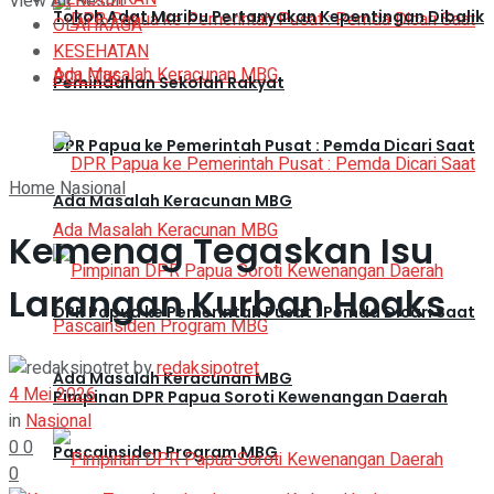
View All Result
Tokoh Adat Maribu Pertanyakan Kepentingan Dibalik
OLAHRAGA
KESEHATAN
POLITIK
Pemindahan Sekolah Rakyat
DPR Papua ke Pemerintah Pusat : Pemda Dicari Saat
Home
Nasional
Ada Masalah Keracunan MBG
Kemenag Tegaskan Isu
Larangan Kurban Hoaks
DPR Papua ke Pemerintah Pusat : Pemda Dicari Saat
by
redaksipotret
Ada Masalah Keracunan MBG
4 Mei 2026
Pimpinan DPR Papua Soroti Kewenangan Daerah
in
Nasional
0
0
Pascainsiden Program MBG
0