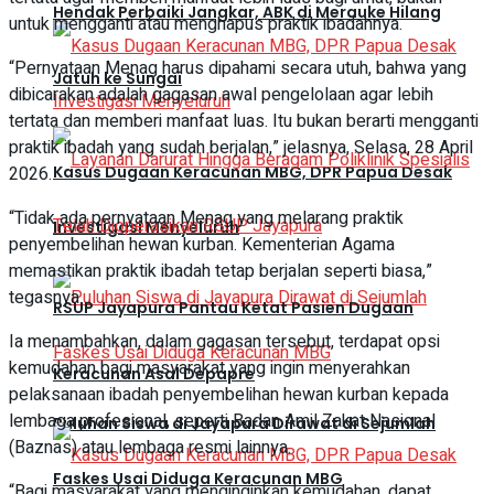
Hendak Perbaiki Jangkar, ABK di Merauke Hilang
untuk mengganti atau menghapus praktik ibadahnya.
“Pernyataan Menag harus dipahami secara utuh, bahwa yang
Jatuh ke Sungai
dibicarakan adalah gagasan awal pengelolaan agar lebih
tertata dan memberi manfaat luas. Itu bukan berarti mengganti
praktik ibadah yang sudah berjalan,” jelasnya, Selasa, 28 April
2026.
Kasus Dugaan Keracunan MBG, DPR Papua Desak
“Tidak ada pernyataan Menag yang melarang praktik
Investigasi Menyeluruh
penyembelihan hewan kurban. Kementerian Agama
memastikan praktik ibadah tetap berjalan seperti biasa,”
tegasnya.
RSUP Jayapura Pantau Ketat Pasien Dugaan
Ia menambahkan, dalam gagasan tersebut, terdapat opsi
kemudahan bagi masyarakat yang ingin menyerahkan
Keracunan Asal Depapre
pelaksanaan ibadah penyembelihan hewan kurban kepada
lembaga profesional, seperti Badan Amil Zakat Nasional
Puluhan Siswa di Jayapura Dirawat di Sejumlah
(Baznas) atau lembaga resmi lainnya.
Faskes Usai Diduga Keracunan MBG
“Bagi masyarakat yang menginginkan kemudahan, dapat