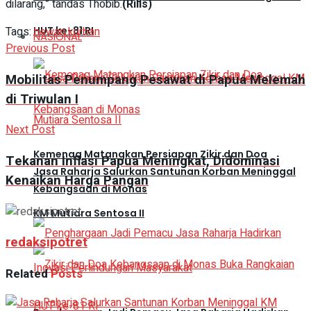
dilarang,” tandas Thobib.
(Rilis)
Tags:
hewan kurban
HUT ke-81 RI
NASIONAL
Previous Post
Mobilitas Penumpang Pesawat di Papua Melemah
di Triwulan I
Next Post
Kemenag Matangkan Persiapan Zikir dan Doa
Tekanan Inflasi Papua Meningkat, Didominasi
Jasa Raharja Salurkan Santunan Korban Meninggal
Kenaikan Harga Pangan
Kebangsaan di Monas
KM Mutiara Sentosa II
redaksipotret
Related
Posts