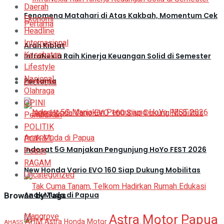
Daerah
Fenomena Matahari di Atas Kakbah, Momentum Cek
Ekonomi
Headline
Internasional
Arah Kiblat
Kesehatan
InfraNexia Raih Kinerja Keuangan Solid di Semester
Lifestyle
Nasional
Pertama
EKONOMI
Olahraga
OPINI
Pendidikan
POLITIK
POTRET
Indosat 5G Manjakan Pengunjung HoYo FEST 2026
Potret
RAGAM
New Honda Vario EVO 160 Siap Dukung Mobilitas
Uncategorized
Browse by Tags
Anak Muda di Papua
Astra Motor Papua
AHM
Astra Honda Motor
AHASS