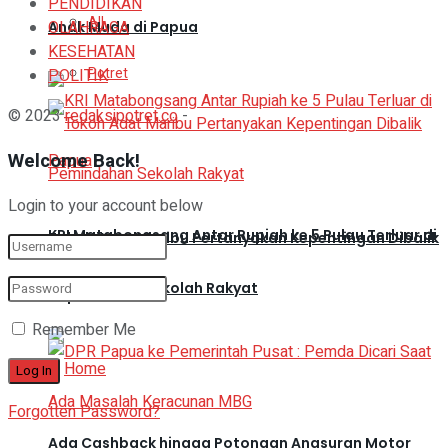
PENDIDIKAN
All
OLAHRAGA
Anak Muda di Papua
KESEHATAN
Potret
POLITIK
© 2023
redaksipotret.co
-
Welcome Back!
Login to your account below
KRI Matabongsang Antar Rupiah ke 5 Pulau Terluar di
Tokoh Adat Maribu Pertanyakan Kepentingan Dibalik
Pemindahan Sekolah Rakyat
Papua
Remember Me
Forgotten Password?
Ada Cashback hingga Potongan Angsuran Motor