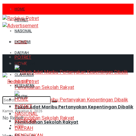
HOME
POTRET
NASIONAL
HOME
EKONOMI
DAERAH
POTRET
HOME
PENDIDIKAN
OLAHRAGA
POTRET
KESEHATAN
POLITIK
HOME
POTRET
Tokoh Adat Maribu Pertanyakan Kepentingan Dibalik
Kamis, Agustus 6, 2026
NASIONAL
No Result
EKONOMI
Pemindahan Sekolah Rakyat
Login
DAERAH
PENDIDIKAN