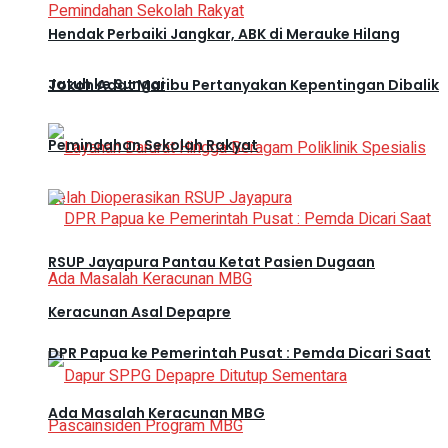
Hendak Perbaiki Jangkar, ABK di Merauke Hilang
Jatuh ke Sungai
Tokoh Adat Maribu Pertanyakan Kepentingan Dibalik
Pemindahan Sekolah Rakyat
RSUP Jayapura Pantau Ketat Pasien Dugaan
Keracunan Asal Depapre
DPR Papua ke Pemerintah Pusat : Pemda Dicari Saat
Ada Masalah Keracunan MBG