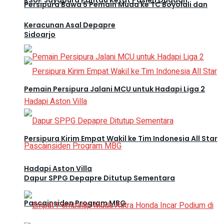
RSUP Jayapura Pantau Ketat Pasien Dugaan
Persipura Bawa 5 Pemain Muda ke TC Boyolali dan
Keracunan Asal Depapre
Sidoarjo
Pemain Persipura Jalani MCU untuk Hadapi Liga 2
Persipura Kirim Empat Wakil ke Tim Indonesia All Star
Hadapi Aston Villa
Dapur SPPG Depapre Ditutup Sementara
Pascainsiden Program MBG