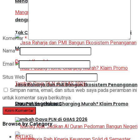
Menag Ajak Warga Sambut Bulan Kemerdekaan
dengan Doa
Tak Cuma Tanam, Telkom Hadirkan Rumah Edukasi
Komentar
*
Mangrove
Nama
*
Email
*
Situs Web
Jasa Raharja dan PMI Bangun Ekosistem Penanganan
Simpan nama, email, dan situs web saya pada peramban ini
untuk komentar saya berikutnya.
Darurat Kecelakaan
Mau Pasang Home Charging Murah? Klaim Promo
Tambah Daya PLN di GIIAS 2026
Browse by Category
ARTIKEL