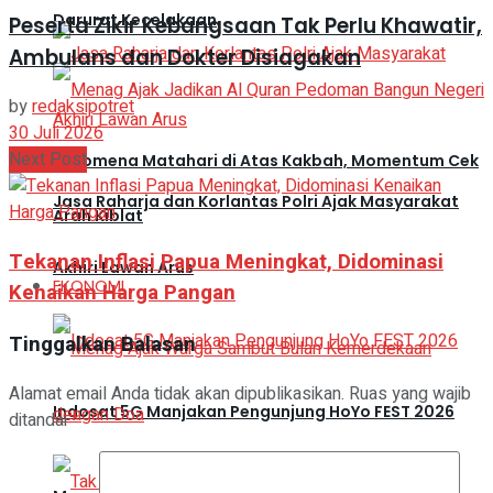
Darurat Kecelakaan
Peserta Zikir Kebangsaan Tak Perlu Khawatir,
Ambulans dan Dokter Disiagakan
by
redaksipotret
30 Juli 2026
Next Post
Fenomena Matahari di Atas Kakbah, Momentum Cek
Jasa Raharja dan Korlantas Polri Ajak Masyarakat
Arah Kiblat
Tekanan Inflasi Papua Meningkat, Didominasi
Akhiri Lawan Arus
EKONOMI
Kenaikan Harga Pangan
Tinggalkan Balasan
Alamat email Anda tidak akan dipublikasikan.
Ruas yang wajib
Indosat 5G Manjakan Pengunjung HoYo FEST 2026
ditandai
*