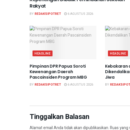
Rakyat
BY
REDAKSIPOTRET
6 AGUSTUS 2026
HEADLINE
HEADLINE
Pimpinan DPR Papua Soroti
Kebakaran di
Kewenangan Daerah
Dikendalik
Pascainsiden Program MBG
Jiwa
BY
REDAKSIPOTRET
6 AGUSTUS 2026
BY
REDAKSIPO
Tinggalkan Balasan
Alamat email Anda tidak akan dipublikasikan.
Ruas yang 