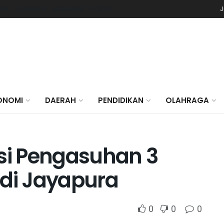
KAN
OLAHRAGA
KESEHATAN
POLITIK
J
ONOMI
DAERAH
PENDIDIKAN
OLAHRAGA
i Pengasuhan 3
 di Jayapura
0
0
0