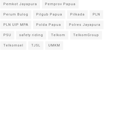
Pemkot Jayapura
Pemprov Papua
Perum Bulog
Pilgub Papua
Pilkada
PLN
PLN UIP MPA
Polda Papua
Polres Jayapura
PSU
safety riding
Telkom
TelkomGroup
Telkomsel
TJSL
UMKM