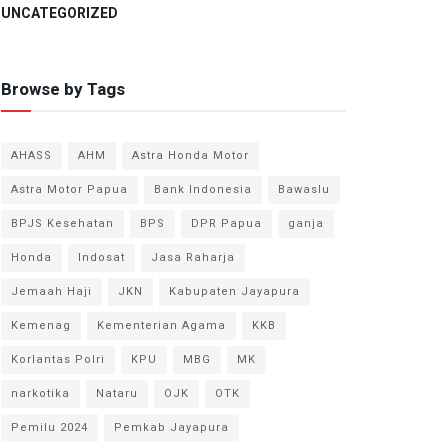
UNCATEGORIZED
Browse by Tags
AHASS
AHM
Astra Honda Motor
Astra Motor Papua
Bank Indonesia
Bawaslu
BPJS Kesehatan
BPS
DPR Papua
ganja
Honda
Indosat
Jasa Raharja
Jemaah Haji
JKN
Kabupaten Jayapura
Kemenag
Kementerian Agama
KKB
Korlantas Polri
KPU
MBG
MK
narkotika
Nataru
OJK
OTK
Pemilu 2024
Pemkab Jayapura