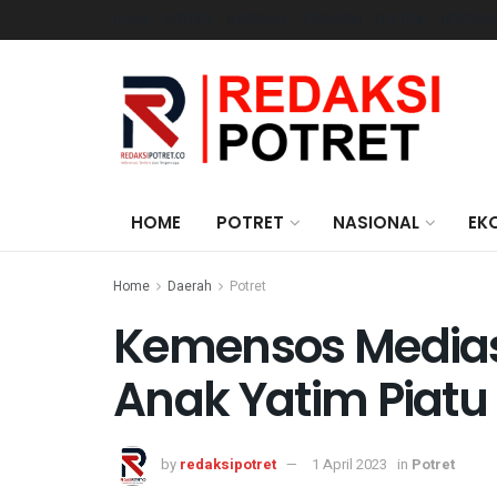
HOME
POTRET
NASIONAL
EKONOMI
DAERAH
PENDIDI
HOME
POTRET
NASIONAL
EK
Home
Daerah
Potret
Kemensos Medias
Anak Yatim Piatu
by
redaksipotret
1 April 2023
in
Potret