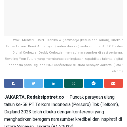
Wakil Menteri BUMN II Kartika Wirjoatmodjo (kedua dari kanan), Direktur
Utama Telkom Ririek Adriansyah (kedua dari kiri) serta Founder & CEO Dektos
Digital Corbuzier Deddy Corbuzier menjadi narasumber di sesi pertama,
Elevating Your Future yang membahas peningkatan kapabilitas talenta digital
Indonesia pada Digiland 2023 Conference di Istora Senayan Jakarta, (Foto :
Telkom)
JAKARTA, Redaksipotret.co
– Puncak perayaan ulang
tahun ke-58 PT Telkom Indonesia (Persero) Tbk (Telkom),
Digiland 2023 telah dibuka dengan konferensi yang
menghadirkan beragam narasumber kredibel dan inspiratif di
Istora Senayan, Jakarta (8/7/2023).