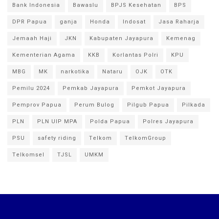
Bank Indonesia
Bawaslu
BPJS Kesehatan
BPS
DPR Papua
ganja
Honda
Indosat
Jasa Raharja
Jemaah Haji
JKN
Kabupaten Jayapura
Kemenag
Kementerian Agama
KKB
Korlantas Polri
KPU
MBG
MK
narkotika
Nataru
OJK
OTK
Pemilu 2024
Pemkab Jayapura
Pemkot Jayapura
Pemprov Papua
Perum Bulog
Pilgub Papua
Pilkada
PLN
PLN UIP MPA
Polda Papua
Polres Jayapura
PSU
safety riding
Telkom
TelkomGroup
Telkomsel
TJSL
UMKM