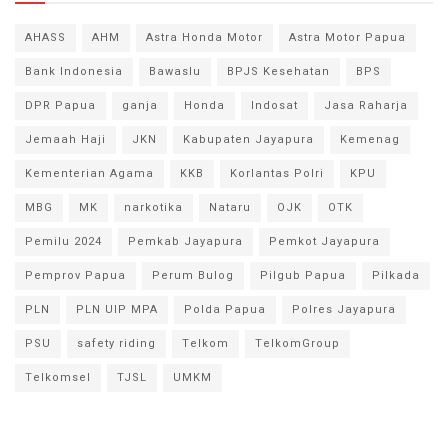
AHASS
AHM
Astra Honda Motor
Astra Motor Papua
Bank Indonesia
Bawaslu
BPJS Kesehatan
BPS
DPR Papua
ganja
Honda
Indosat
Jasa Raharja
Jemaah Haji
JKN
Kabupaten Jayapura
Kemenag
Kementerian Agama
KKB
Korlantas Polri
KPU
MBG
MK
narkotika
Nataru
OJK
OTK
Pemilu 2024
Pemkab Jayapura
Pemkot Jayapura
Pemprov Papua
Perum Bulog
Pilgub Papua
Pilkada
PLN
PLN UIP MPA
Polda Papua
Polres Jayapura
PSU
safety riding
Telkom
TelkomGroup
Telkomsel
TJSL
UMKM