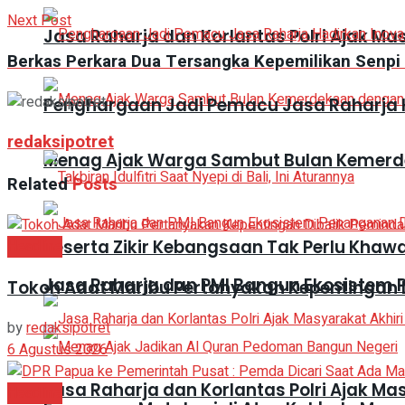
Next Post
Jasa Raharja dan Korlantas Polri Ajak Ma
Berkas Perkara Dua Tersangka Kepemilikan Senpi 
Penghargaan Jadi Pemacu Jasa Raharja H
redaksipotret
Menag Ajak Warga Sambut Bulan Kemer
Related
Posts
Peserta Zikir Kebangsaan Tak Perlu Khaw
Headline
Jasa Raharja dan PMI Bangun Ekosistem
Tokoh Adat Maribu Pertanyakan Kepentingan 
by
redaksipotret
6 Agustus 2026
Jasa Raharja dan Korlantas Polri Ajak Ma
Headline