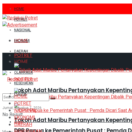
HOME
POTRET
NASIONAL
HOME
EKONOMI
DAERAH
POTRET
HOME
PENDIDIKAN
OLAHRAGA
POTRET
KESEHATAN
Tokoh Adat Maribu Pertanyakan Kepentin
POLITIK
HOME
POTRET
Jumat, Agustus 7, 2026
NASIONAL
No Result
EKONOMI
Tokoh Adat Maribu Pertanyakan Kepentin
Login
DAERAH
DPR Papua ke Pemerintah Pusat : Pemda 
PENDIDIKAN