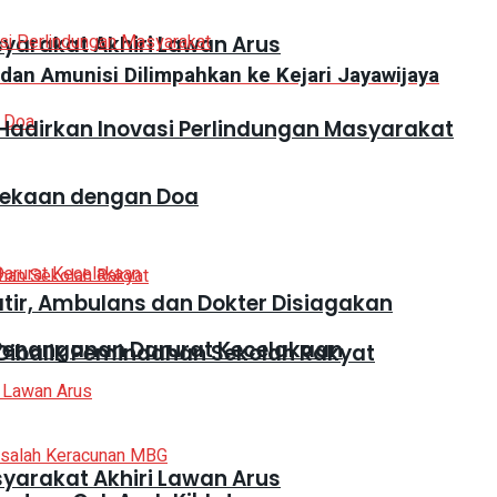
syarakat Akhiri Lawan Arus
dan Amunisi Dilimpahkan ke Kejari Jayawijaya
adirkan Inovasi Perlindungan Masyarakat
dekaan dengan Doa
atir, Ambulans dan Dokter Disiagakan
 Penanganan Darurat Kecelakaan
Dibalik Pemindahan Sekolah Rakyat
syarakat Akhiri Lawan Arus