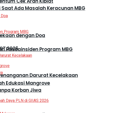
entum Cek Arah Kiblat
ri Saat Ada Masalah Keracunan MBG
dekaan dengan Doa
ST 2026
ah Pascainsiden Program MBG
 Penanganan Darurat Kecelakaan
h Edukasi Mangrove
Tanpa Korban Jiwa