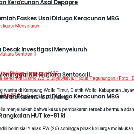
an Keracunan Asal Depapre
jumlah Faskes Usai Diduga Keracunan MBG
Desak Investigasi Menyeluruh
eninggal KM Mutiara Sentosa II
sendiri di Distrik Wollo Jayawijaya, Papua Pegunungan. (Foto :
wanita di Kampung Wollo Timur, Distrik Wollo, Kabupaten Jaya
jumlah Faskes Usai Diduga Keracunan MBG
aku pada Sabtu (5/82023) siang.
ulis menjelaskan bahwa kasus pembakaran tersebu bermula adan
Rangkaian HUT ke-81 RI
iri berinisial Y alias FW (26) sehingga pihak keluarga melakuka