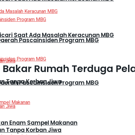
Dicari Saat Ada Masalah Keracunan MBG
Daerah Pascainsiden Program MBG
n Bakar Rumah Terduga Pe
kan Tanpa Korban Jiwa
Daerah Pascainsiden Program MBG
mankan Enam Sampel Makanan
kan Tanpa Korban Jiwa