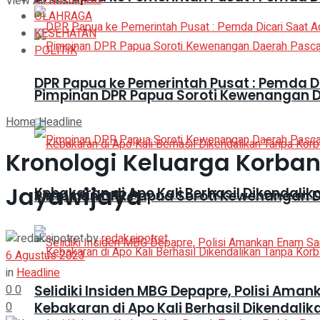
View All Result
OLAHRAGA
KESEHATAN
POLITIK
DPR Papua ke Pemerintah Pusat : Pemda 
Pimpinan DPR Papua Soroti Kewenangan 
Home
Headline
Kronologi Keluarga Korba
Jayawijaya
Kebakaran di Apo Kali Berhasil Dikendali
Pimpinan DPR Papua Soroti Kewenangan 
by
redaksipotret
6 Agustus 2023
in
Headline
0
0
Selidiki Insiden MBG Depapre, Polisi A
0
Kebakaran di Apo Kali Berhasil Dikendali