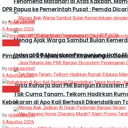
Fenomena Matahari di Atas Kakbah, Mom
DPR Papua ke Pemerintah Pusat : Pemda Dica
EKONOMI
by
redaksipotret
6 Agustus 2026
Menag Ajak Warga Sambut Bulan Kemer
Headline
Indosat 5G Manjakan Pengunjung HoYo FE
Pimpinan DPR Papua Soroti Kewenangan Daer
by
redaksipotret
6 Agustus 2026
Jasa Raharja dan PMI Bangun Ekosistem
Headline
Tak Cuma Tanam, Telkom Hadirkan Ruma
Kebakaran di Apo Kali Berhasil Dikendalikan 
by
redaksipotret
5 Agustus 2026