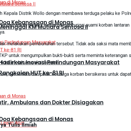
 Kepala Distrik Wollo dengan membawa terduga pelaku ke Polres
 Doa Kebangsaan di Monas
 mengamankan pelaku. Keluarga mencurigai suami korban lantaran
eninggal KM Mutiara Sentosa II
ya.
dak melakukan pembunuhan tersebut. Tidak ada saksi mata membu
KP untuk mengumpulkan bukti-bukti serta meminta keterangan sak
adirkan Inovasi Perlindungan Masyarakat
tidak melakukan aksi lanjutan.
Rangkaian HUT ke-81 RI
m, sementara dari pihak keluarga korban bersikeras untuk dapat
atir, Ambulans dan Dokter Disiagakan
 Doa Kebangsaan di Monas
ya Tulis Ilmiah