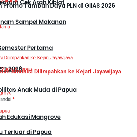
entum Cek Arah Kiblat
 Promo Tambah Daya PLN di GIIAS 2026
an Enam Sampel Makanan
i Semester Pertama
ST 2026
dan Amunisi Dilimpahkan ke Kejari Jayawijaya
ilitas Anak Muda di Papua
tandai
*
h Edukasi Mangrove
 Terluar di Papua