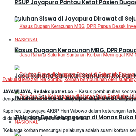
RSUP Jayapura Pantau Ketat Pasien Duga
Puluhan Siswa di Jayapura Dirawat di Se
NASIONAL
Kasus Dugaan Keracunan MBG, DPR Papua 
Jasa Raharja Salurkan Santunan Korban M
Evakuasi jenazah Nia Gombo, korban pembunuhan oleh suaminya 
JAYAWIJAYA, Redaksipotret.co
– Kasus pembunuhan seorang 
Puluhan Siswa di Jayapura Dirawat di Se
dengan melakukan aksi pembakaran terhadap rumah terduga pel
Kapolres Jayawijaya AKBP Heri Wibowo dalam keterangan tert
Zikir dan Doa Kebangsaan di Monas Buka 
di dalam kali dengan posisi tangan terikat.
NASIONAL
“Keluarga korban mencurigai pelakunya adalah suami korban send