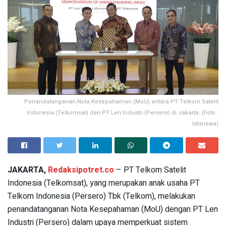
Penandatanganan Nota Kesepahaman (MoU) antara PT Telkom Satelit
Indonesia (Telkomsat) dan PT Len Industri (Persero) di Jakarta. (Foto :
Istimewa)
JAKARTA,
Redaksipotret.co
– PT Telkom Satelit
Indonesia (Telkomsat), yang merupakan anak usaha PT
Telkom Indonesia (Persero) Tbk (Telkom), melakukan
penandatanganan Nota Kesepahaman (MoU) dengan PT Len
Industri (Persero) dalam upaya memperkuat sistem