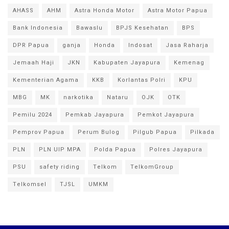
AHASS
AHM
Astra Honda Motor
Astra Motor Papua
Bank Indonesia
Bawaslu
BPJS Kesehatan
BPS
DPR Papua
ganja
Honda
Indosat
Jasa Raharja
Jemaah Haji
JKN
Kabupaten Jayapura
Kemenag
Kementerian Agama
KKB
Korlantas Polri
KPU
MBG
MK
narkotika
Nataru
OJK
OTK
Pemilu 2024
Pemkab Jayapura
Pemkot Jayapura
Pemprov Papua
Perum Bulog
Pilgub Papua
Pilkada
PLN
PLN UIP MPA
Polda Papua
Polres Jayapura
PSU
safety riding
Telkom
TelkomGroup
Telkomsel
TJSL
UMKM