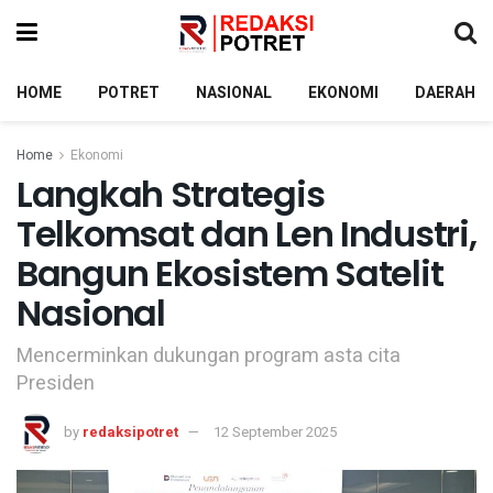
HOME
POTRET
NASIONAL
EKONOMI
DAERAH
Home
Ekonomi
Langkah Strategis
Telkomsat dan Len Industri,
Bangun Ekosistem Satelit
Nasional
Mencerminkan dukungan program asta cita
Presiden
by
redaksipotret
12 September 2025