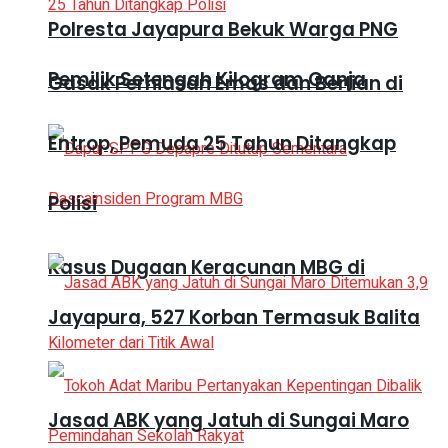
Polresta Jayapura Bekuk Warga PNG
Pemilik Setengah Kilogram Ganja
Gasak Perhiasan Emas dan Berlian di
Entrop, Pemuda 25 Tahun Ditangkap
Polisi
Kasus Dugaan Keracunan MBG di
Jayapura, 527 Korban Termasuk Balita
Jasad ABK yang Jatuh di Sungai Maro