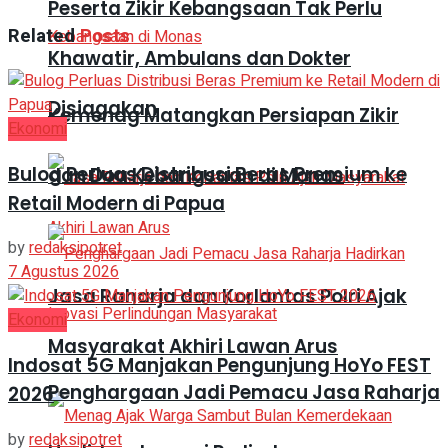
Peserta Zikir Kebangsaan Tak Perlu
Related
Posts
Khawatir, Ambulans dan Dokter
Disiagakan
Kemenag Matangkan Persiapan Zikir
Ekonomi
Bulog Perluas Distribusi Beras Premium ke
dan Doa Kebangsaan di Monas
Retail Modern di Papua
by
redaksipotret
7 Agustus 2026
Jasa Raharja dan Korlantas Polri Ajak
Ekonomi
Masyarakat Akhiri Lawan Arus
Indosat 5G Manjakan Pengunjung HoYo FEST
Penghargaan Jadi Pemacu Jasa Raharja
2026
by
redaksipotret