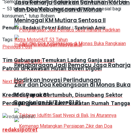
“Semoga layanan serta program yang kami berikan di HUT ke
Jasa Raharja Salurkan Santunan Korban
– 53 tahun Astra Motor, dapat menjadi hadiah spesial bagi
dan Doa Kebangsaan di Monas
konsumen,” tutup Robien.
Meninggal KM Mutiara Sentosa II
Penulis : Redaksi Potret Editor : Syahriah Amir
Tags:
Astra Motor
HUT 53 Tahun
Previous Post
Tim Gabungan Temukan Ladang Ganja saat
Penghargaan Jadi Pemacu Jasa Raharja
Patroli di Kawasan Hutan Boven Digoel
Hadirkan Inovasi Perlindungan
Next Post
Zikir dan Doa Kebangsaan di Monas Buka
Masyarakat
Kredit di Papua Bertumbuh, Disumbang Sektor
Rangkaian HUT ke-81 RI
Perdagangan Besar dan Peralatan Rumah Tangga
redaksipotret