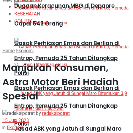
View All Result
Dugaan Keracunan MBG di Depapre
OLAHRAGA
KESEHATAN
POLITIK
Capai 543 Orang
Gasak Perhiasan Emas dan Berlian di
Home
Ekonomi
Entrop, Pemuda 25 Tahun Ditangkap
Manjakan Konsumen,
Polisi
Astra Motor Beri Hadiah
Gasak Perhiasan Emas dan Berlian di
Spesial
Entrop, Pemuda 25 Tahun Ditangkap
by
redaksipotret
15 Juni 2023
Polisi
in
Ekonomi
Jasad ABK yang Jatuh di Sungai Maro