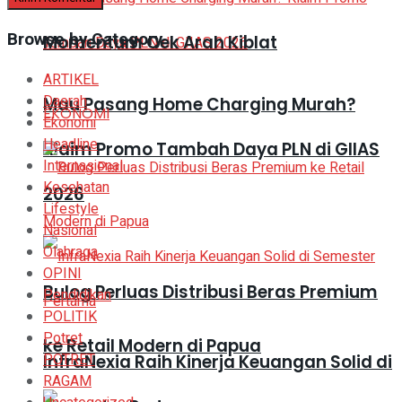
Browse by Category
Momentum Cek Arah Kiblat
ARTIKEL
Daerah
Mau Pasang Home Charging Murah?
EKONOMI
Ekonomi
Headline
Klaim Promo Tambah Daya PLN di GIIAS
Internasional
Kesehatan
2026
Lifestyle
Nasional
Olahraga
OPINI
Bulog Perluas Distribusi Beras Premium
Pendidikan
POLITIK
Potret
ke Retail Modern di Papua
POTRET
InfraNexia Raih Kinerja Keuangan Solid di
RAGAM