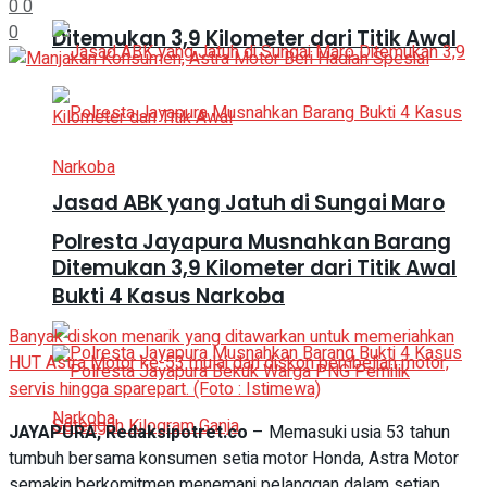
0
0
0
Ditemukan 3,9 Kilometer dari Titik Awal
Jasad ABK yang Jatuh di Sungai Maro
Polresta Jayapura Musnahkan Barang
Ditemukan 3,9 Kilometer dari Titik Awal
Bukti 4 Kasus Narkoba
Banyak diskon menarik yang ditawarkan untuk memeriahkan
HUT Astra Motor ke-53 mulai dari diskon pembelian motor,
servis hingga sparepart. (Foto : Istimewa)
JAYAPURA, Redaksipotret.co
– Memasuki usia 53 tahun
tumbuh bersama konsumen setia motor Honda, Astra Motor
semakin berkomitmen menemani pelanggan dalam setiap