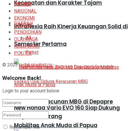
Kecepatan dan Karakter Tajam
POTRET
NASIONAL
EKONOMI
DAERAH
DAERAH
InfraNexia Raih Kinerja Keuangan Solid di
PENDIDIKAN
All
OLAHRAGA
Semester Pertama
KESEHATAN
Potret
POLITIK
© 2023
redaksipotret.co
-
Welcome Back!
Login to your account below
Dugaan Keracunan MBG di Depapre
New Honda Vario EVO 160 Siap Dukung
Capai 543 Orang
Mobilitas Anak Muda di Papua
Remember Me