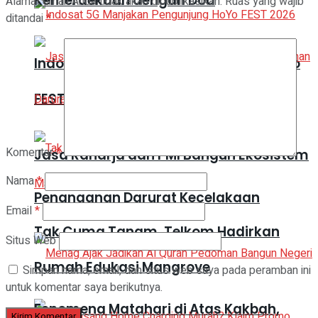
Kemerdekaan dengan Doa
Alamat email Anda tidak akan dipublikasikan.
Ruas yang wajib
ditandai
*
Indosat 5G Manjakan Pengunjung HoYo
FEST 2026
Komentar
*
Jasa Raharja dan PMI Bangun Ekosistem
Nama
*
Penanganan Darurat Kecelakaan
Email
*
Tak Cuma Tanam, Telkom Hadirkan
Situs Web
Rumah Edukasi Mangrove
Simpan nama, email, dan situs web saya pada peramban ini
untuk komentar saya berikutnya.
Fenomena Matahari di Atas Kakbah,