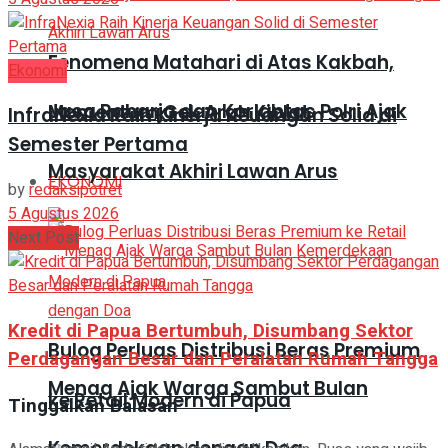
Fenomena Matahari di Atas Kakbah,
Ekonomi
Jasa Raharja dan Korlantas Polri Ajak
Momentum Cek Arah Kiblat
InfraNexia Raih Kinerja Keuangan Solid di
Semester Pertama
Masyarakat Akhiri Lawan Arus
EKONOMI
by
redaksipotret
5 Agustus 2026
Next Post
Kredit di Papua Bertumbuh, Disumbang Sektor
Bulog Perluas Distribusi Beras Premium
Perdagangan Besar dan Peralatan Rumah Tangga
Menag Ajak Warga Sambut Bulan
ke Retail Modern di Papua
Tinggalkan Balasan