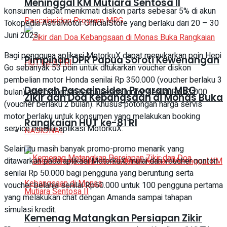
Meninggal KM Mutiara Sentosa II
konsumen dapat menikmati diskon parts sebesar 5% di akun
Tokopedia AstraMotor OfficialStore yang berlaku dari 20 – 30
Juni 2023.
Bagi pengguna aplikasi MotorkuX dapat menukarkan poin Hepi
Pimpinan DPR Papua Soroti Kewenangan
Go sebanyak 53 poin untuk ditukarkan voucher diskon
pembelian motor Honda senilai Rp 350.000 (voucher berlaku 3
Daerah Pascainsiden Program MBG
bulan) atau potongan harga servis motor senilai Rp 53.000
Zikir dan Doa Kebangsaan di Monas Buka
(voucher berlaku 2 bulan). Khusus potongan harga servis
motor berlaku untuk konsumen yang melakukan booking
Rangkaian HUT ke-81 RI
service melalui aplikasi MotorkuX.
NASIONAL
Selain itu masih banyak promo-promo menarik yang
ditawarkan pada aplikasi MotorkuX, mulai dari voucher nonton
senilai Rp 50.000 bagi pengguna yang beruntung serta
voucher belanja senilai Rp50.000 untuk 100 pengguna pertama
yang melakukan chat dengan Amanda sampai tahapan
simulasi kredit.
Kemenag Matangkan Persiapan Zikir