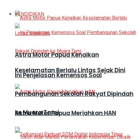
PENDIDIKAN
Astra Motor Papua Kenalkan
Keselamatan Berlalu Lintas Sejak Dini
Ini Penjelasan Kemensos Soal
Pembangunan Sekolah Rakyat Dipindah
ke Muara Tami
Astra Motor Papua Meriahkan HAN