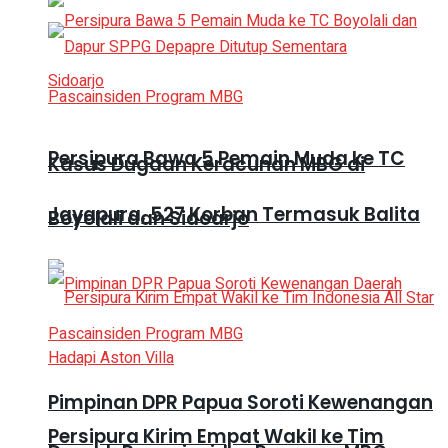
Persipura Bawa 5 Pemain Muda ke TC
Kasus Dugaan Keracunan MBG di
Jayapura, 527 Korban Termasuk Balita
Boyolali dan Sidoarjo
Pimpinan DPR Papua Soroti Kewenangan
Persipura Kirim Empat Wakil ke Tim