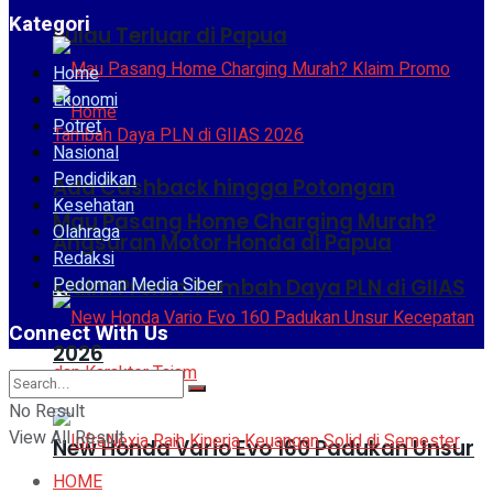
Kategori
Pulau Terluar di Papua
Home
Ekonomi
Potret
Nasional
Pendidikan
Ada Cashback hingga Potongan
Kesehatan
Mau Pasang Home Charging Murah?
Olahraga
Angsuran Motor Honda di Papua
Redaksi
Pedoman Media Siber
Klaim Promo Tambah Daya PLN di GIIAS
Connect With Us
2026
No Result
View All Result
New Honda Vario Evo 160 Padukan Unsur
HOME