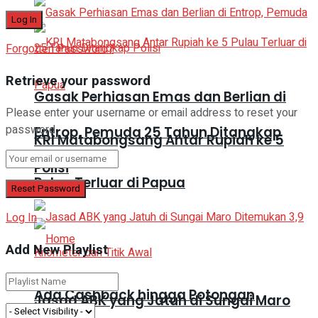
Forgotten Password?
Retrieve your password
Gasak Perhiasan Emas dan Berlian di
Please enter your username or email address to reset your
password.
Entrop, Pemuda 25 Tahun Ditangkap
KRI Matabongsang Antar Rupiah ke 5
Polisi
Pulau Terluar di Papua
Log In
Add New Playlist
Ada Cashback hingga Potongan
Jasad ABK yang Jatuh di Sungai Maro