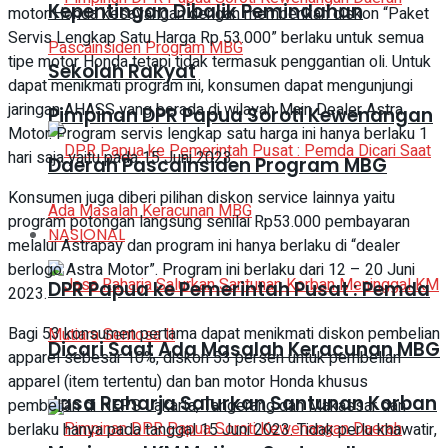
Kepentingan Dibalik Pemindahan
motor Honda kesayangan dengan memberikan diskon “Paket
Servis Lengkap Satu Harga Rp 53.000” berlaku untuk semua
tipe motor Honda tetapi tidak termasuk penggantian oli. Untuk
Sekolah Rakyat
dapat menikmati program ini, konsumen dapat mengunjungi
jaringan AHASS yang berada di wilayah Main Dealer Astra
Pimpinan DPR Papua Soroti Kewenangan
Motor. Program servis lengkap satu harga ini hanya berlaku 1
hari saja yaitu pada 15 Juni 2023.
Daerah Pascainsiden Program MBG
Konsumen juga diberi pilihan diskon service lainnya yaitu
program potongan langsung senilai Rp53.000 pembayaran
NASIONAL
melalui Astrapay dan program ini hanya berlaku di “dealer
berlogo Astra Motor”. Program ini berlaku dari 12 – 20 Juni
DPR Papua ke Pemerintah Pusat : Pemda
2023.
Bagi 53 konsumen pertama dapat menikmati diskon pembelian
Dicari Saat Ada Masalah Keracunan MBG
apparel sebesar 10%, diskon 53 persen untuk pembelian
apparel (item tertentu) dan ban motor Honda khusus
Jasa Raharja Salurkan Santunan Korban
pembelian di HEPS Jakarta, Tangerang dan Makassar dan
berlaku hanya pada tanggal 15 Juni 2023. Tidak perlu khawatir,