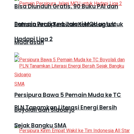
Bisa Diunduh Gratis, 90 Buku PAI dan
Pemain Persipura Jalani MCU untuk
Bahasa Arab Terbitan Kemenag untuk
Hadapi Liga 2
Madrasah
Persipura Bawa 5 Pemain Muda ke TC
PLN Tanamkan Literasi Energi Bersih
Boyolali dan Sidoarjo
Sejak Bangku SMA