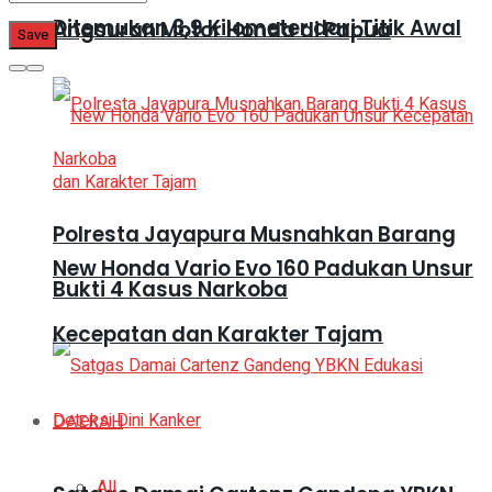
Ditemukan 3,9 Kilometer dari Titik Awal
Angsuran Motor Honda di Papua
Polresta Jayapura Musnahkan Barang
New Honda Vario Evo 160 Padukan Unsur
Bukti 4 Kasus Narkoba
Kecepatan dan Karakter Tajam
DAERAH
All