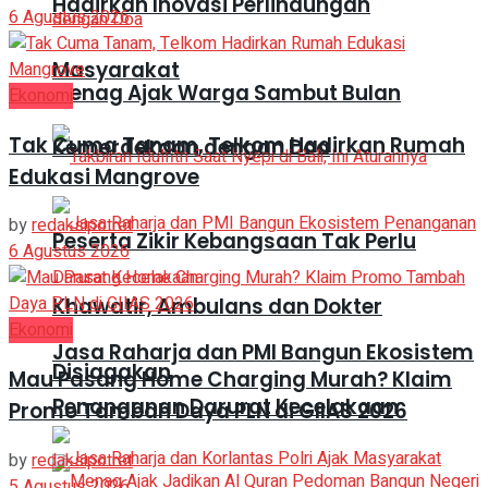
Hadirkan Inovasi Perlindungan
6 Agustus 2026
Masyarakat
Menag Ajak Warga Sambut Bulan
Ekonomi
Tak Cuma Tanam, Telkom Hadirkan Rumah
Kemerdekaan dengan Doa
Edukasi Mangrove
by
redaksipotret
Peserta Zikir Kebangsaan Tak Perlu
6 Agustus 2026
Khawatir, Ambulans dan Dokter
Ekonomi
Jasa Raharja dan PMI Bangun Ekosistem
Disiagakan
Mau Pasang Home Charging Murah? Klaim
Penanganan Darurat Kecelakaan
Promo Tambah Daya PLN di GIIAS 2026
by
redaksipotret
5 Agustus 2026