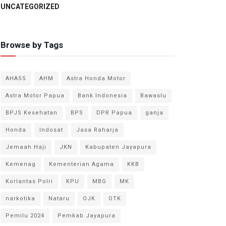
UNCATEGORIZED
Browse by Tags
AHASS
AHM
Astra Honda Motor
Astra Motor Papua
Bank Indonesia
Bawaslu
BPJS Kesehatan
BPS
DPR Papua
ganja
Honda
Indosat
Jasa Raharja
Jemaah Haji
JKN
Kabupaten Jayapura
Kemenag
Kementerian Agama
KKB
Korlantas Polri
KPU
MBG
MK
narkotika
Nataru
OJK
OTK
Pemilu 2024
Pemkab Jayapura