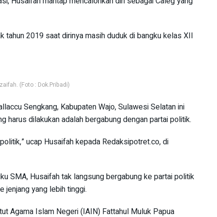
asi, Husaifah mantap mencalonkan diri sebagai Caleg yang
ak tahun 2019 saat dirinya masih duduk di bangku kelas XII
fah. (Foto : Dok.Pribadi)
Callaccu Sengkang, Kabupaten Wajo, Sulawesi Selatan ini
 harus dilakukan adalah bergabung dengan partai politik.
 politik,” ucap Husaifah kepada Redaksipotret.co, di
u SMA, Husaifah tak langsung bergabung ke partai politik
 jenjang yang lebih tinggi.
itut Agama Islam Negeri (IAIN) Fattahul Muluk Papua