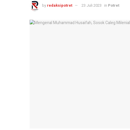
by
redaksipotret
23 Juli 2023
in
Potret