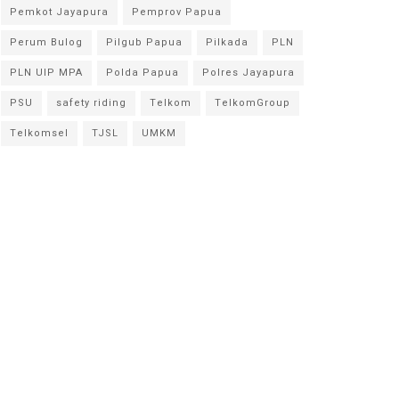
Pemkot Jayapura
Pemprov Papua
Perum Bulog
Pilgub Papua
Pilkada
PLN
PLN UIP MPA
Polda Papua
Polres Jayapura
PSU
safety riding
Telkom
TelkomGroup
Telkomsel
TJSL
UMKM