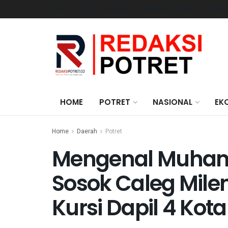
HOME
POTRET
NASIONAL
EKONOMI
DAERAH
PENDIDI
HOME
POTRET
NASIONAL
EK
Home
Daerah
Potret
Mengenal Muham
Sosok Caleg Milen
Kursi Dapil 4 Kot