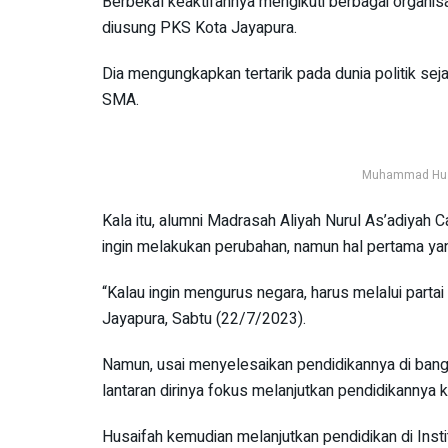
Berbekal keaktifannya mengikuti berbagai organis
diusung PKS Kota Jayapura.
Dia mengungkapkan tertarik pada dunia politik sej
SMA.
Muhammad Huzai
Kala itu, alumni Madrasah Aliyah Nurul As’adiyah 
ingin melakukan perubahan, namun hal pertama yang
“Kalau ingin mengurus negara, harus melalui partai
Jayapura, Sabtu (22/7/2023).
Namun, usai menyelesaikan pendidikannya di bangk
lantaran dirinya fokus melanjutkan pendidikannya ke
Husaifah kemudian melanjutkan pendidikan di Inst