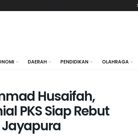
KAN
OLAHRAGA
KESEHATAN
POLITIK
ONOMI
DAERAH
PENDIDIKAN
OLAHRAGA
mad Husaifah,
ial PKS Siap Rebut
a Jayapura