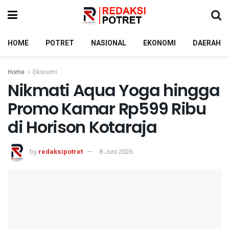
HOME
POTRET
NASIONAL
EKONOMI
DAERAH
Home
Ekonomi
Nikmati Aqua Yoga hingga
Promo Kamar Rp599 Ribu
di Horison Kotaraja
by
redaksipotret
8 Juni 2026