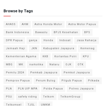
Browse by Tags
AHASS
AHM
Astra Honda Motor
Astra Motor Papua
Bank Indonesia
Bawaslu
BPJS Kesehatan
BPS
DPR Papua
ganja
Honda
Indosat
Jasa Raharja
Jemaah Haji
JKN
Kabupaten Jayapura
Kemenag
Kementerian Agama
KKB
Korlantas Polri
KPU
MBG
MK
narkotika
Nataru
OJK
OTK
Pemilu 2024
Pemkab Jayapura
Pemkot Jayapura
Pemprov Papua
Perum Bulog
Pilgub Papua
Pilkada
PLN
PLN UIP MPA
Polda Papua
Polres Jayapura
PSU
safety riding
Telkom
TelkomGroup
Telkomsel
TJSL
UMKM