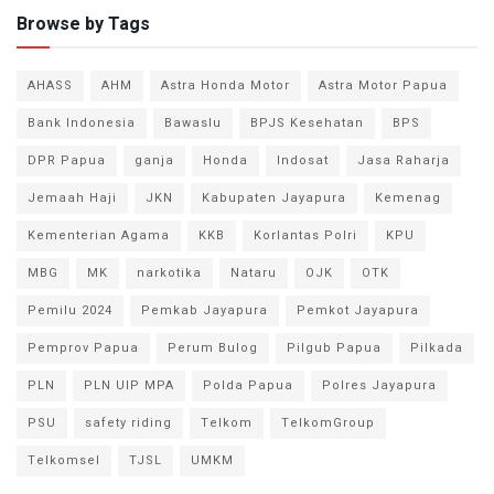
Browse by Tags
AHASS
AHM
Astra Honda Motor
Astra Motor Papua
Bank Indonesia
Bawaslu
BPJS Kesehatan
BPS
DPR Papua
ganja
Honda
Indosat
Jasa Raharja
Jemaah Haji
JKN
Kabupaten Jayapura
Kemenag
Kementerian Agama
KKB
Korlantas Polri
KPU
MBG
MK
narkotika
Nataru
OJK
OTK
Pemilu 2024
Pemkab Jayapura
Pemkot Jayapura
Pemprov Papua
Perum Bulog
Pilgub Papua
Pilkada
PLN
PLN UIP MPA
Polda Papua
Polres Jayapura
PSU
safety riding
Telkom
TelkomGroup
Telkomsel
TJSL
UMKM