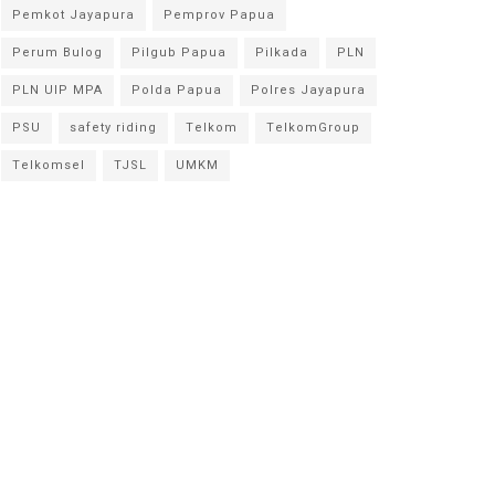
Pemkot Jayapura
Pemprov Papua
Perum Bulog
Pilgub Papua
Pilkada
PLN
PLN UIP MPA
Polda Papua
Polres Jayapura
PSU
safety riding
Telkom
TelkomGroup
Telkomsel
TJSL
UMKM