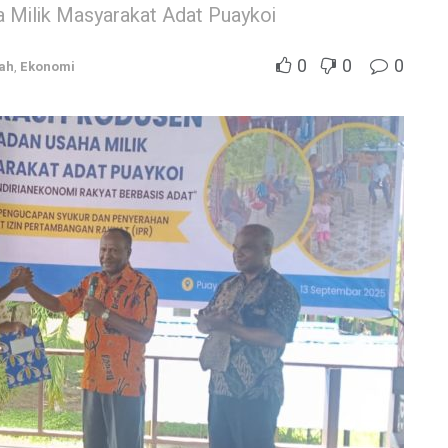
 Milik Masyarakat Adat Puaykoi
0
0
0
ah
,
Ekonomi