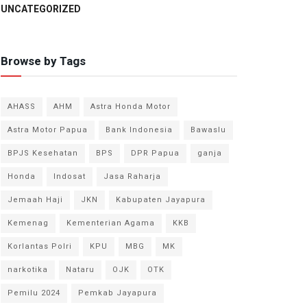
UNCATEGORIZED
Browse by Tags
AHASS
AHM
Astra Honda Motor
Astra Motor Papua
Bank Indonesia
Bawaslu
BPJS Kesehatan
BPS
DPR Papua
ganja
Honda
Indosat
Jasa Raharja
Jemaah Haji
JKN
Kabupaten Jayapura
Kemenag
Kementerian Agama
KKB
Korlantas Polri
KPU
MBG
MK
narkotika
Nataru
OJK
OTK
Pemilu 2024
Pemkab Jayapura