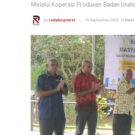
Melalui Koperasi Produsen Badan Usaha
by
redaksipotret
15 September 2025
in
Daer