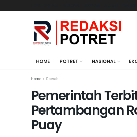
HOME
POTRET
NASIONAL
EKONOMI
DAERAH
PENDIDI
HOME
POTRET
NASIONAL
EK
Home
Daerah
Pemerintah Terbit
Pertambangan R
Puay