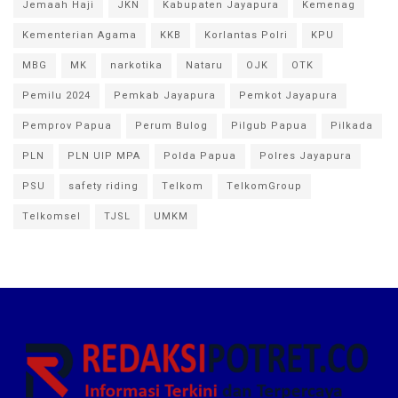
Jemaah Haji
JKN
Kabupaten Jayapura
Kemenag
Kementerian Agama
KKB
Korlantas Polri
KPU
MBG
MK
narkotika
Nataru
OJK
OTK
Pemilu 2024
Pemkab Jayapura
Pemkot Jayapura
Pemprov Papua
Perum Bulog
Pilgub Papua
Pilkada
PLN
PLN UIP MPA
Polda Papua
Polres Jayapura
PSU
safety riding
Telkom
TelkomGroup
Telkomsel
TJSL
UMKM