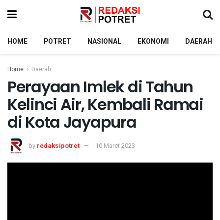
HOME
POTRET
NASIONAL
EKONOMI
DAERAH
Home
Daerah
Perayaan Imlek di Tahun
Kelinci Air, Kembali Ramai
di Kota Jayapura
by
redaksipotret
10 Maret 2023