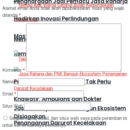
Penghargaan Jadi Pemacu Jasa Raharja
Alamat email Anda tidak akan dipublikasikan.
Ruas yang wajib
ditandai
*
Hadirkan Inovasi Perlindungan
Masyarakat
Menag Ajak Warga Sambut Bulan
Kemerdekaan dengan Doa
Komentar
*
Peserta Zikir Kebangsaan Tak Perlu
Nama
*
Email
*
Khawatir, Ambulans dan Dokter
Situs Web
Jasa Raharja dan PMI Bangun Ekosistem
Disiagakan
Simpan nama, email, dan situs web saya pada peramban ini
Penanganan Darurat Kecelakaan
untuk komentar saya berikutnya.