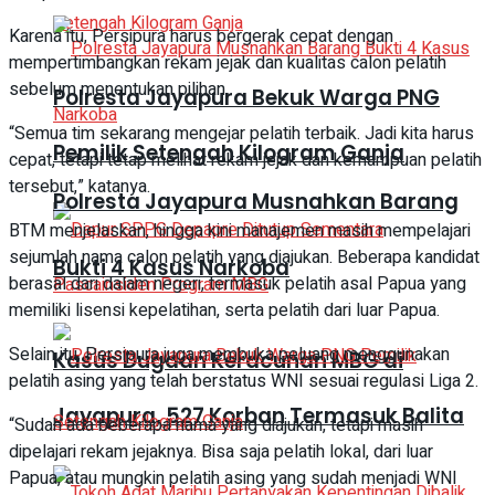
Karena itu, Persipura harus bergerak cepat dengan
mempertimbangkan rekam jejak dan kualitas calon pelatih
sebelum menentukan pilihan.
Polresta Jayapura Bekuk Warga PNG
“Semua tim sekarang mengejar pelatih terbaik. Jadi kita harus
Pemilik Setengah Kilogram Ganja
cepat, tetapi tetap melihat rekam jejak dan kemampuan pelatih
tersebut,” katanya.
Polresta Jayapura Musnahkan Barang
BTM menjelaskan, hingga kini manajemen masih mempelajari
sejumlah nama calon pelatih yang diajukan. Beberapa kandidat
Bukti 4 Kasus Narkoba
berasal dari dalam negeri, termasuk pelatih asal Papua yang
memiliki lisensi kepelatihan, serta pelatih dari luar Papua.
Selain itu, Persipura juga membuka peluang menggunakan
Kasus Dugaan Keracunan MBG di
pelatih asing yang telah berstatus WNI sesuai regulasi Liga 2.
Jayapura, 527 Korban Termasuk Balita
“Sudah ada beberapa nama yang diajukan, tetapi masih
dipelajari rekam jejaknya. Bisa saja pelatih lokal, dari luar
Papua, atau mungkin pelatih asing yang sudah menjadi WNI