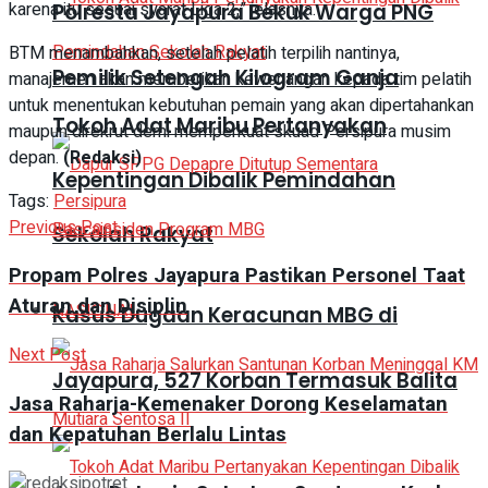
karena itu sesuai syarat Liga 2,” jelasnya.
Polresta Jayapura Bekuk Warga PNG
BTM menambahkan, setelah pelatih terpilih nantinya,
Pemilik Setengah Kilogram Ganja
manajemen akan memberikan kewenangan kepada tim pelatih
untuk menentukan kebutuhan pemain yang akan dipertahankan
Tokoh Adat Maribu Pertanyakan
maupun direkrut demi memperkuat skuad Persipura musim
depan.
(Redaksi)
Kepentingan Dibalik Pemindahan
Tags:
Persipura
Previous Post
Sekolah Rakyat
Propam Polres Jayapura Pastikan Personel Taat
Aturan dan Disiplin
NASIONAL
Kasus Dugaan Keracunan MBG di
Next Post
Jayapura, 527 Korban Termasuk Balita
Jasa Raharja-Kemenaker Dorong Keselamatan
dan Kepatuhan Berlalu Lintas