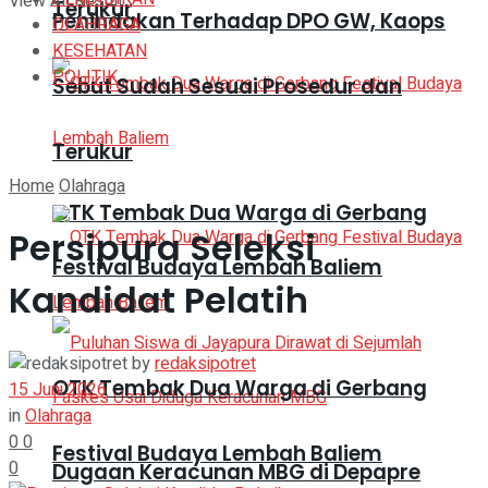
View All Result
Terukur
Penindakan Terhadap DPO GW, Kaops
OLAHRAGA
KESEHATAN
POLITIK
Sebut Sudah Sesuai Prosedur dan
Terukur
Home
Olahraga
OTK Tembak Dua Warga di Gerbang
Persipura Seleksi
Festival Budaya Lembah Baliem
Kandidat Pelatih
by
redaksipotret
OTK Tembak Dua Warga di Gerbang
15 Juni 2026
in
Olahraga
0
0
Festival Budaya Lembah Baliem
0
Dugaan Keracunan MBG di Depapre