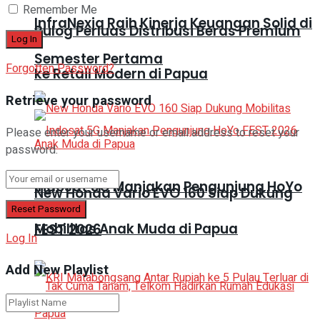
Remember Me
InfraNexia Raih Kinerja Keuangan Solid di
Bulog Perluas Distribusi Beras Premium
Semester Pertama
Forgotten Password?
ke Retail Modern di Papua
Retrieve your password
Please enter your username or email address to reset your
password.
Indosat 5G Manjakan Pengunjung HoYo
New Honda Vario EVO 160 Siap Dukung
Mobilitas Anak Muda di Papua
FEST 2026
Log In
Add New Playlist