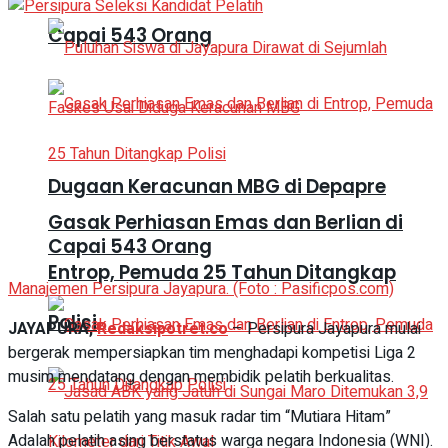
Capai 543 Orang
Dugaan Keracunan MBG di Depapre
Gasak Perhiasan Emas dan Berlian di
Capai 543 Orang
Entrop, Pemuda 25 Tahun Ditangkap
Manajemen Persipura Jayapura. (Foto : Pasificpos.com)
Polisi
JAYAPURA,
Redaksipotret.co
– Persipura Jayapura mulai
bergerak mempersiapkan tim menghadapi kompetisi Liga 2
musim mendatang dengan membidik pelatih berkualitas.
Salah satu pelatih yang masuk radar tim “Mutiara Hitam”
Adalah pelatih asing berstatus warga negara Indonesia (WNI).