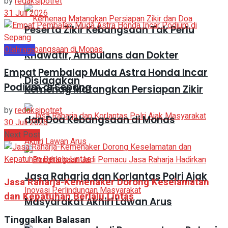
by
redaksipotret
31 Juli 2026
Peserta Zikir Kebangsaan Tak Perlu
Olahraga
Khawatir, Ambulans dan Dokter
Empat Pembalap Muda Astra Honda Incar
Disiagakan
Podium di Sepang
Kemenag Matangkan Persiapan Zikir
by
redaksipotret
dan Doa Kebangsaan di Monas
30 Juli 2026
Next Post
Jasa Raharja dan Korlantas Polri Ajak
Jasa Raharja-Kemenaker Dorong Keselamatan
dan Kepatuhan Berlalu Lintas
Masyarakat Akhiri Lawan Arus
Tinggalkan Balasan