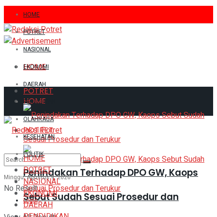
HOME
POTRET
NASIONAL
HOME
EKONOMI
DAERAH
POTRET
HOME
PENDIDIKAN
OLAHRAGA
POTRET
KESEHATAN
POLITIK
HOME
POTRET
Penindakan Terhadap DPO GW, Kaops
Minggu, Agustus 9, 2026
NASIONAL
No Result
EKONOMI
Sebut Sudah Sesuai Prosedur dan
Login
DAERAH
PENDIDIKAN