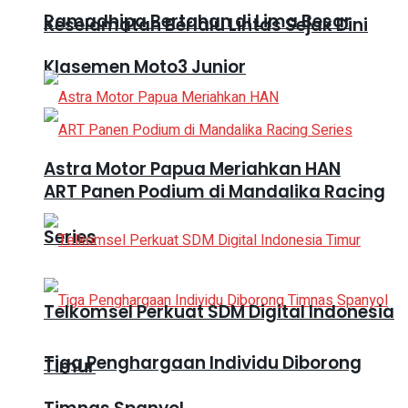
Ramadhipa Bertahan di Lima Besar
Keselamatan Berlalu Lintas Sejak Dini
Klasemen Moto3 Junior
Astra Motor Papua Meriahkan HAN
ART Panen Podium di Mandalika Racing
Series
Telkomsel Perkuat SDM Digital Indonesia
Tiga Penghargaan Individu Diborong
Timur