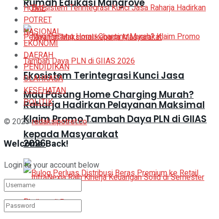
Rumah Edukasi Mangrove
HOME
POTRET
NASIONAL
EKONOMI
DAERAH
PENDIDIKAN
Ekosistem Terintegrasi Kunci Jasa
OLAHRAGA
KESEHATAN
Mau Pasang Home Charging Murah?
POLITIK
Raharja Hadirkan Pelayanan Maksimal
Klaim Promo Tambah Daya PLN di GIIAS
© 2023
redaksipotret.co
-
kepada Masyarakat
Welcome Back!
2026
Login to your account below