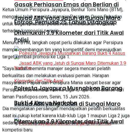
Gasak Perhiasan Emas dan Berlian di
Ketua Umum Persipura Jayapura, Benhur Tomi Mano (BTM),
mengakui telah meminta manajer Persipura Owen Rahadian
Jasad ABK yang Jatuh di Sungai Maro
Entrop, Pemuda 25 Tahun Ditangkap
untuk segera mencari pelatih serta melakukan evaluasi
terhadap komposisi pemain.
Ditemukan 3,9 Kilometer dari Titik Awal
Polisi
Menurut BTM, langkah cepat perlu dilakukan agar Persipura
mampu membangun tim yang kompetitif demi mewujudkan
target kembali promosi ke Liga 1.
“Saya sudah meminta manajer segera mencari pelatih
berkualitas dan melakukan evaluasi pemain. Harapan
masyarakat Papua dan Persipura Mania sangat besar agar
Polresta Jayapura Musnahkan Barang
Persipura bisa kembali naik ke Liga 1,” ujar BTM dilansir dari
laman Pasificpos.com, Senin, 15 Juni 2026.
Bukti 4 Kasus Narkoba
Jasad ABK yang Jatuh di Sungai Maro
Dia mengatakan persaingan mendapatkan pelatih berkualitas
saat ini cukup ketat karena klub-klub Liga 1 maupun Liga 2 juga
Ditemukan 3,9 Kilometer dari Titik Awal
sedang berburu pelatih terbaik untuk menghadapi musim
kompetisi baru.