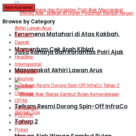
Browse by Category
Fenomena Matahari di Atas Kakbah,
ARTIKEL
Daerah
Momentum Cek Arah Kiblat
Ekonomi
Jasa Raharja dan Korlantas Polri Ajak
Headline
Internasional
Masyarakat Akhiri Lawan Arus
EKONOMI
Kesehatan
Lifestyle
Nasional
Olahraga
OPINI
Telkom Resmi Dorong Spin-Off InfraCo
Pendidikan
POLITIK
Tahap 2
POTRET
Potret