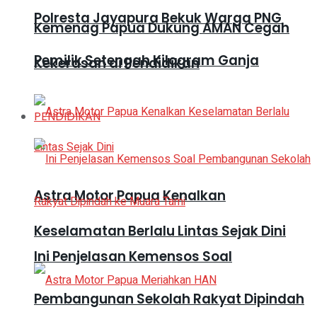
Polresta Jayapura Bekuk Warga PNG
Kemenag Papua Dukung AMAN Cegah
Pemilik Setengah Kilogram Ganja
Kekerasan di Pendidikan
PENDIDIKAN
Astra Motor Papua Kenalkan
Keselamatan Berlalu Lintas Sejak Dini
Ini Penjelasan Kemensos Soal
Pembangunan Sekolah Rakyat Dipindah