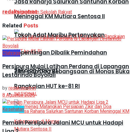
Jasa Raharja Salurkan Santunan Korban
redaksipotret
Meninggal KM Mutiara Sentosa II
Related
Posts
Tokoh Adat Maribu Pertanyakan
Kepentingan Dibalik Pemindahan
Olahraga
Persipura Mulai Latihan Perdana di Lapangan
Sekolah Rakyat
Zikir dan Doa Kebangsaan di Monas Buka
Lestarindo Boyolali
Rangkaian HUT ke-81 RI
by
redaksipotret
NASIONAL
8 Agustus 2026
Kesehatan
Pemain Persipura Jalani MCU untuk Hadapi
Liga 2