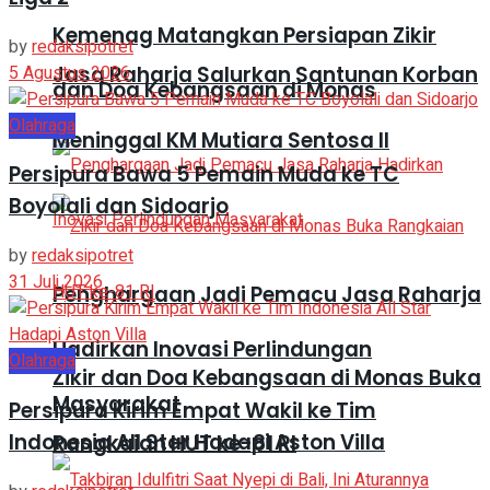
Kemenag Matangkan Persiapan Zikir
by
redaksipotret
5 Agustus 2026
Jasa Raharja Salurkan Santunan Korban
dan Doa Kebangsaan di Monas
Olahraga
Meninggal KM Mutiara Sentosa II
Persipura Bawa 5 Pemain Muda ke TC
Boyolali dan Sidoarjo
by
redaksipotret
31 Juli 2026
Penghargaan Jadi Pemacu Jasa Raharja
Hadirkan Inovasi Perlindungan
Olahraga
Zikir dan Doa Kebangsaan di Monas Buka
Masyarakat
Persipura Kirim Empat Wakil ke Tim
Indonesia All Star Hadapi Aston Villa
Rangkaian HUT ke-81 RI