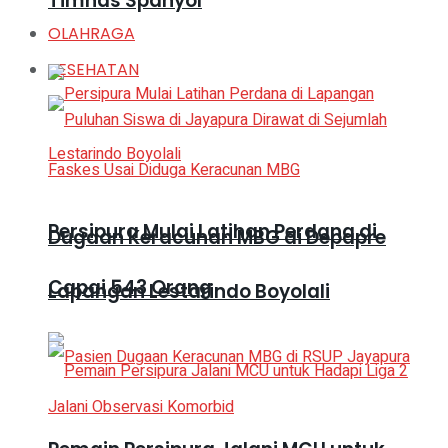
Timnas Spanyol
OLAHRAGA
KESEHATAN
Persipura Mulai Latihan Perdana di
Dugaan Keracunan MBG di Depapre
Capai 543 Orang
Lapangan Lestarindo Boyolali