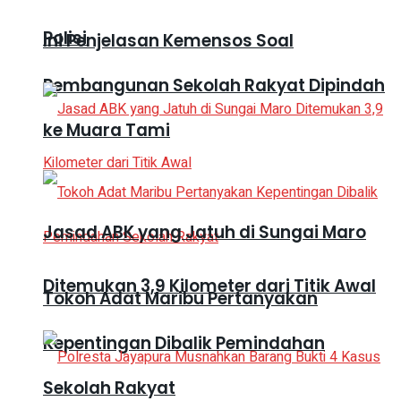
Polisi
Ini Penjelasan Kemensos Soal
Pembangunan Sekolah Rakyat Dipindah
ke Muara Tami
Jasad ABK yang Jatuh di Sungai Maro
Ditemukan 3,9 Kilometer dari Titik Awal
Tokoh Adat Maribu Pertanyakan
Kepentingan Dibalik Pemindahan
Sekolah Rakyat