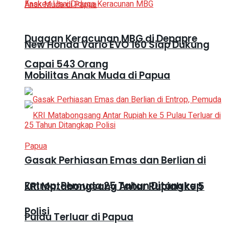
Dugaan Keracunan MBG di Depapre
New Honda Vario EVO 160 Siap Dukung
Capai 543 Orang
Mobilitas Anak Muda di Papua
Gasak Perhiasan Emas dan Berlian di
Entrop, Pemuda 25 Tahun Ditangkap
KRI Matabongsang Antar Rupiah ke 5
Polisi
Pulau Terluar di Papua