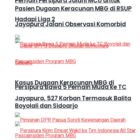
Pemain Persipura Jalani MCU untuk
Pasien Dugaan Keracunan MBG di RSUP
Hadapi Liga 2
Jayapura Jalani Observasi Komorbid
Kasus Dugaan Keracunan MBG di
Persipura Bawa 5 Pemain Muda ke TC
Jayapura, 527 Korban Termasuk Balita
Boyolali dan Sidoarjo