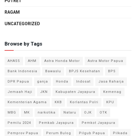
POTRET
RAGAM
UNCATEGORIZED
Browse by Tags
AHASS
AHM
Astra Honda Motor
Astra Motor Papua
Bank Indonesia
Bawaslu
BPJS Kesehatan
BPS
DPR Papua
ganja
Honda
Indosat
Jasa Raharja
Jemaah Haji
JKN
Kabupaten Jayapura
Kemenag
Kementerian Agama
KKB
Korlantas Polri
KPU
MBG
MK
narkotika
Nataru
OJK
OTK
Pemilu 2024
Pemkab Jayapura
Pemkot Jayapura
Pemprov Papua
Perum Bulog
Pilgub Papua
Pilkada