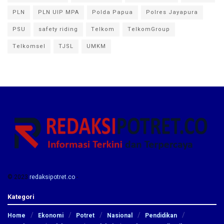
PLN
PLN UIP MPA
Polda Papua
Polres Jayapura
PSU
safety riding
Telkom
TelkomGroup
Telkomsel
TJSL
UMKM
© 2023
redaksipotret.co
-
Kategori
Home
Ekonomi
Potret
Nasional
Pendidikan