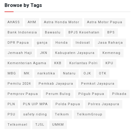
Browse by Tags
AHASS
AHM
Astra Honda Motor
Astra Motor Papua
Bank Indonesia
Bawaslu
BPJS Kesehatan
BPS
DPR Papua
ganja
Honda
Indosat
Jasa Raharja
Jemaah Haji
JKN
Kabupaten Jayapura
Kemenag
Kementerian Agama
KKB
Korlantas Polri
KPU
MBG
MK
narkotika
Nataru
OJK
OTK
Pemilu 2024
Pemkab Jayapura
Pemkot Jayapura
Pemprov Papua
Perum Bulog
Pilgub Papua
Pilkada
PLN
PLN UIP MPA
Polda Papua
Polres Jayapura
PSU
safety riding
Telkom
TelkomGroup
Telkomsel
TJSL
UMKM