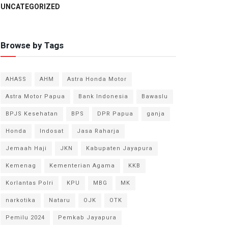
UNCATEGORIZED
Browse by Tags
AHASS
AHM
Astra Honda Motor
Astra Motor Papua
Bank Indonesia
Bawaslu
BPJS Kesehatan
BPS
DPR Papua
ganja
Honda
Indosat
Jasa Raharja
Jemaah Haji
JKN
Kabupaten Jayapura
Kemenag
Kementerian Agama
KKB
Korlantas Polri
KPU
MBG
MK
narkotika
Nataru
OJK
OTK
Pemilu 2024
Pemkab Jayapura