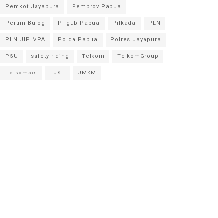
Pemkot Jayapura
Pemprov Papua
Perum Bulog
Pilgub Papua
Pilkada
PLN
PLN UIP MPA
Polda Papua
Polres Jayapura
PSU
safety riding
Telkom
TelkomGroup
Telkomsel
TJSL
UMKM