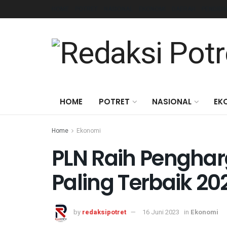
HOME
POTRET
NASIONAL
EKONOMI
DAERAH
PENDIDI
HOME
POTRET
NASIONAL
EK
Home
Ekonomi
PLN Raih Pengha
Paling Terbaik 20
by
redaksipotret
16 Juni 2023
in
Ekonomi