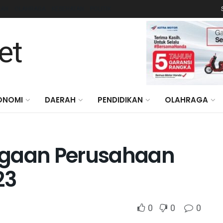
KAN
OLAHRAGA
KESEHATAN
POLITIK
ONOMI
DAERAH
PENDIDIKAN
OLAHRAGA
rgaan Perusahaan
23
0
0
0