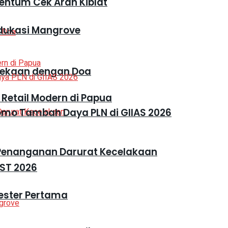
entum Cek Arah Kiblat
dukasi Mangrove
dekaan dengan Doa
 Retail Modern di Papua
mo Tambah Daya PLN di GIIAS 2026
 Penanganan Darurat Kecelakaan
ST 2026
mester Pertama