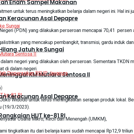
mankan Enam Sampel Makanan
men untuk terus meningkatkan belanja dalam negeri ini. Hal ini 
an Keracunan Asal Depapre
geri (PDN) yang dilakukan perseroan mencapai 70,41 persen atau s
galistrikan yang mencakup pembangkit, transmisi, gardu induk da
Hilang Jatuh ke Sungai
 dalam negeri yang dilakukan oleh perseroan. Sementara TKDN m
t di dalam negeri.
eninggal KM Mutiara Sentosa II
a)
an Keracunan Asal Depapre
ko Widodo untuk terus meningkatkan serapan produk lokal. Berba
u (19/3/2023).
Rangkaian HUT ke-81 RI
enyasar Usaha Mikro, Kecil dan Menengah (UMKM),
mi tingkatkan itu dari belanja kami sudah mencapai Rp12,9 triliu