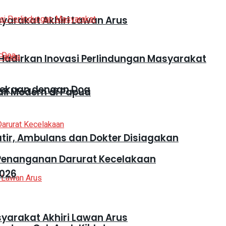
syarakat Akhiri Lawan Arus
adirkan Inovasi Perlindungan Masyarakat
dekaan dengan Doa
ail Modern di Papua
atir, Ambulans dan Dokter Disiagakan
 Penanganan Darurat Kecelakaan
2026
syarakat Akhiri Lawan Arus