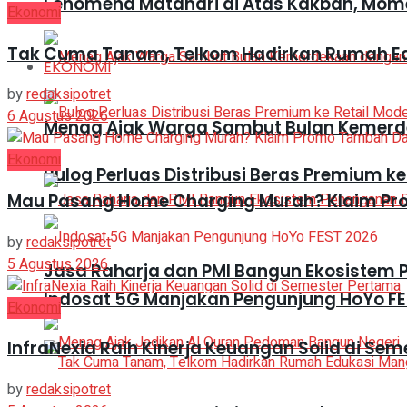
Fenomena Matahari di Atas Kakbah, Mom
Ekonomi
Tak Cuma Tanam, Telkom Hadirkan Rumah E
EKONOMI
by
redaksipotret
6 Agustus 2026
Menag Ajak Warga Sambut Bulan Kemer
Ekonomi
Bulog Perluas Distribusi Beras Premium ke
Mau Pasang Home Charging Murah? Klaim Pro
by
redaksipotret
5 Agustus 2026
Jasa Raharja dan PMI Bangun Ekosistem
Indosat 5G Manjakan Pengunjung HoYo FE
Ekonomi
InfraNexia Raih Kinerja Keuangan Solid di Se
by
redaksipotret