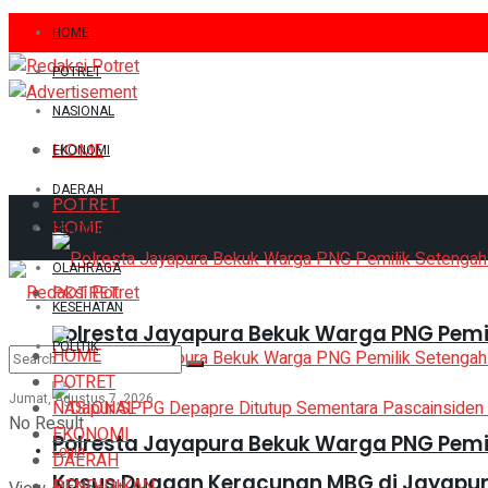
HOME
POTRET
NASIONAL
HOME
EKONOMI
DAERAH
POTRET
HOME
PENDIDIKAN
OLAHRAGA
POTRET
KESEHATAN
Polresta Jayapura Bekuk Warga PNG Pemi
POLITIK
HOME
POTRET
Jumat, Agustus 7, 2026
NASIONAL
No Result
EKONOMI
Polresta Jayapura Bekuk Warga PNG Pemi
Login
DAERAH
Kasus Dugaan Keracunan MBG di Jayapura
PENDIDIKAN