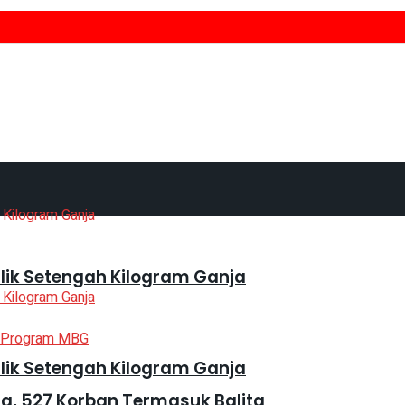
lik Setengah Kilogram Ganja
lik Setengah Kilogram Ganja
, 527 Korban Termasuk Balita