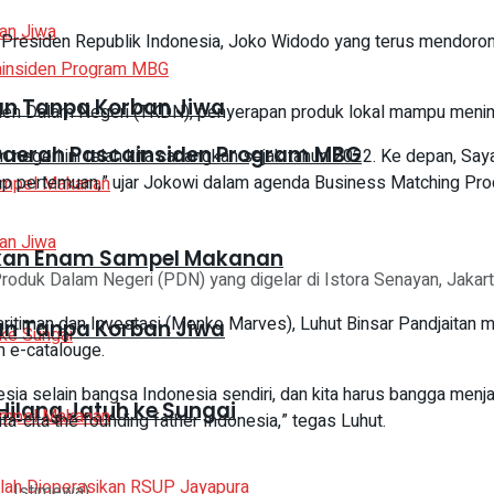
an Presiden Republik Indonesia, Joko Widodo yang terus mendo
kan Tanpa Korban Jiwa
en Dalam Negeri (TKDN), penyerapan produk lokal mampu meningk
Daerah Pascainsiden Program MBG
am negeri ini telah kita canangkan sejak tahun 2022. Ke depan, Say
tiap pertemuan,” ujar Jokowi dalam agenda Business Matching Pro
mankan Enam Sampel Makanan
uk Dalam Negeri (PDN) yang digelar di Istora Senayan, Jakarta
itiman dan Investasi (Menko Marves), Luhut Binsar Pandjaitan 
kan Tanpa Korban Jiwa
m e-catalouge.
sia selain bangsa Indonesia sendiri, dan kita harus bangga menj
Hilang Jatuh ke Sungai
-cita the founding father Indonesia,” tegas Luhut.
 : Istimewa)