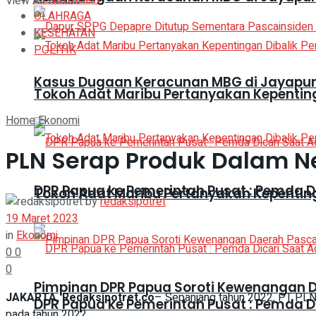
View All Result
OLAHRAGA
KESEHATAN
POLITIK
Kasus Dugaan Keracunan MBG di Jayapura
Tokoh Adat Maribu Pertanyakan Kepentin
Home
Ekonomi
PLN Serap Produk Dalam Ne
DPR Papua ke Pemerintah Pusat : Pemda 
Tokoh Adat Maribu Pertanyakan Kepentin
by
redaksipotret
19 Maret 2023
in
Ekonomi
0
0
0
Pimpinan DPR Papua Soroti Kewenangan 
JAKARTA, Redaksipotret.co
– Sepanjang tahun 2022, PT PLN 
DPR Papua ke Pemerintah Pusat : Pemda 
pada tahun 2022.