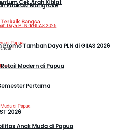
entum Cek Arah Kiblat
h Edukasi Mangrove
 Terbaik Bangsa
 Promo Tambah Daya PLN di GIIAS 2026
tandai
*
 Retail Modern di Papua
i Semester Pertama
ST 2026
ilitas Anak Muda di Papua