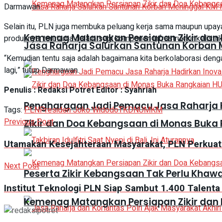
Darmawan.
Selain itu, PLN juga membuka peluang kerja sama maupun upay
Kemenag Matangkan Persiapan Zikir dan
produknya, terutama dalam segi komponen infrastruktur kelistri
Jasa Raharja Salurkan Santunan Korban M
“Kemudian tentu saja adalah bagaimana kita berkolaborasi deng
lagi,” tutup Darmawan.
Penulis : Redaksi Potret Editor : Syahriah
Penghargaan Jadi Pemacu Jasa Raharja H
Tags:
PLN
Presiden Joko Widodo
TKDN
UMKM
Previous Post
Zikir dan Doa Kebangsaan di Monas Buka 
Utamakan Kesejahteraan Masyarakat, PLN Perkuat 
Next Post
Peserta Zikir Kebangsaan Tak Perlu Khaw
Institut Teknologi PLN Siap Sambut 1.400 Talenta
Kemenag Matangkan Persiapan Zikir dan