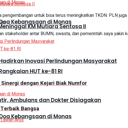
a pengembangan untuk bisa terus meningkatkan TKDN. PLN juga m
 Doa Kebangsaan di Monas
kan.
eninggal KM Mutiara Sentosa II
an stakeholder antar BUMN, swasta, dan pemerintah saya yakin k
adirkan Inovasi Perlindungan Masyarakat
Rangkaian HUT ke-81 RI
Sinergi dengan Kejari Biak Numfor
atir, Ambulans dan Dokter Disiagakan
 Terbaik Bangsa
 Doa Kebangsaan di Monas