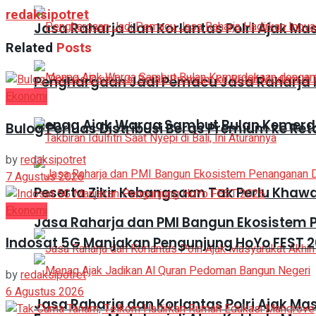
redaksipotret
Jasa Raharja dan Korlantas Polri Ajak Ma
Related
Posts
Penghargaan Jadi Pemacu Jasa Raharja H
Ekonomi
Menag Ajak Warga Sambut Bulan Kemer
Bulog Perluas Distribusi Beras Premium ke Ret
by
redaksipotret
7 Agustus 2026
Peserta Zikir Kebangsaan Tak Perlu Khaw
Ekonomi
Jasa Raharja dan PMI Bangun Ekosistem
Indosat 5G Manjakan Pengunjung HoYo FEST 
by
redaksipotret
6 Agustus 2026
Jasa Raharja dan Korlantas Polri Ajak Ma