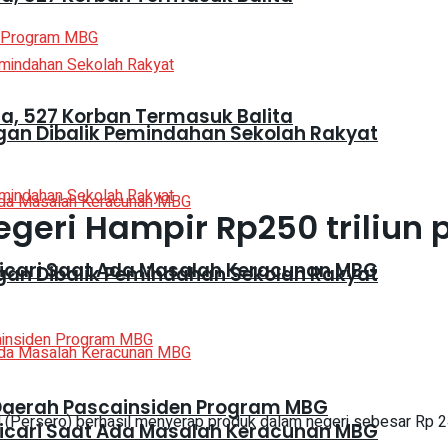
, 527 Korban Termasuk Balita
gan Dibalik Pemindahan Sekolah Rakyat
geri Hampir Rp250 triliun 
Dicari Saat Ada Masalah Keracunan MBG
gan Dibalik Pemindahan Sekolah Rakyat
Daerah Pascainsiden Program MBG
(Persero) berhasil menyerap produk dalam negeri sebesar Rp 244,
Dicari Saat Ada Masalah Keracunan MBG