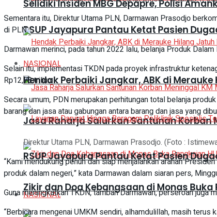
Selidiki Insiden MBG Depapre, Polisi A
Sementara itu, Direktur Utama PLN, Darmawan Prasodjo berkomit
RSUP Jayapura Pantau Ketat Pasien Duga
di PLN.
Darmawan merinci, pada tahun 2022 lalu, belanja Produk Dalam Ne
NASIONAL
Selain itu, implementasi TKDN pada proyek infrastruktur ketena
Hendak Perbaiki Jangkar, ABK di Merauke 
Rp12,78 triliun.
Secara umum, PDN merupakan perhitungan total belanja produk
barang dan jasa atau gabungan antara barang dan jasa yang dibua
Jasa Raharja Salurkan Santunan Korban M
Direktur Utama PLN, Darmawan Prasodjo. (Foto : Istimew
RSUP Jayapura Pantau Ketat Pasien Duga
“Kami mendukung penuh dan siap menjalankan arahan Presiden Jo
produk dalam negeri,” kata Darmawan dalam siaran pers, Mingg
Zikir dan Doa Kebangsaan di Monas Buka 
Guna meningkatkan TKDN, tambah Darmawan, perseroan juga m
NASIONAL
“Berbicara mengenai UMKM sendiri, alhamdulillah, masih terus ka