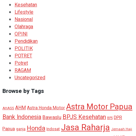
Kesehatan
Lifestyle
Nasional
Olahraga
OPINI
Pendidikan
POLITIK
POTRET
Potret
RAGAM
Uncategorized
Browse by Tags
Astra Motor Papua
AHM
Astra Honda Motor
AHASS
BPJS Kesehatan
Bank Indonesia
Bawaslu
DPR
BPS
Jasa Raharja
Honda
Papua
ganja
Indosat
Jemaah Haji