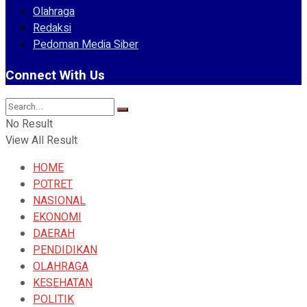
Olahraga
Redaksi
Pedoman Media Siber
Connect With Us
No Result
View All Result
HOME
POTRET
NASIONAL
EKONOMI
DAERAH
PENDIDIKAN
OLAHRAGA
KESEHATAN
POLITIK