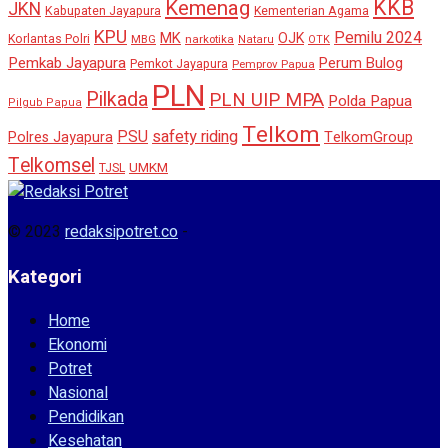
KKB
Kemenag
JKN
Kabupaten Jayapura
Kementerian Agama
KPU
Pemilu 2024
MK
OJK
Korlantas Polri
MBG
narkotika
Nataru
OTK
Pemkab Jayapura
Perum Bulog
Pemkot Jayapura
Pemprov Papua
PLN
Pilkada
PLN UIP MPA
Polda Papua
Pilgub Papua
Telkom
safety riding
PSU
Polres Jayapura
TelkomGroup
Telkomsel
UMKM
TJSL
© 2023
redaksipotret.co
-
Kategori
Home
Ekonomi
Potret
Nasional
Pendidikan
Kesehatan