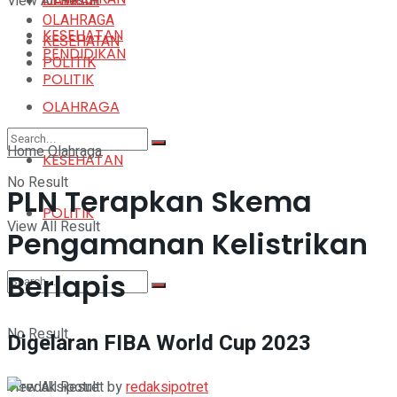
View All Result
DAERAH
OLAHRAGA
KESEHATAN
KESEHATAN
PENDIDIKAN
POLITIK
POLITIK
OLAHRAGA
Home
Olahraga
KESEHATAN
No Result
PLN Terapkan Skema
POLITIK
View All Result
Pengamanan Kelistrikan
Berlapis
No Result
Digelaran FIBA World Cup 2023
by
redaksipotret
View All Result