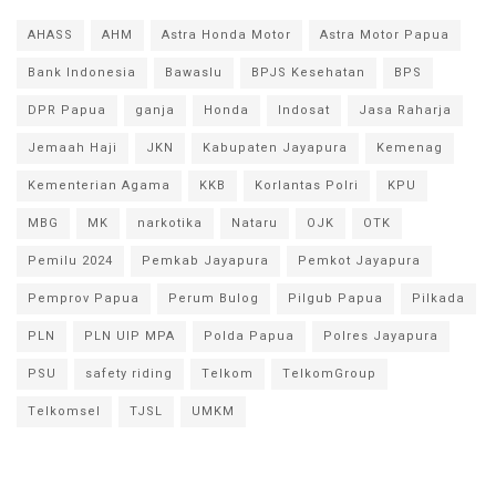
AHASS
AHM
Astra Honda Motor
Astra Motor Papua
Bank Indonesia
Bawaslu
BPJS Kesehatan
BPS
DPR Papua
ganja
Honda
Indosat
Jasa Raharja
Jemaah Haji
JKN
Kabupaten Jayapura
Kemenag
Kementerian Agama
KKB
Korlantas Polri
KPU
MBG
MK
narkotika
Nataru
OJK
OTK
Pemilu 2024
Pemkab Jayapura
Pemkot Jayapura
Pemprov Papua
Perum Bulog
Pilgub Papua
Pilkada
PLN
PLN UIP MPA
Polda Papua
Polres Jayapura
PSU
safety riding
Telkom
TelkomGroup
Telkomsel
TJSL
UMKM