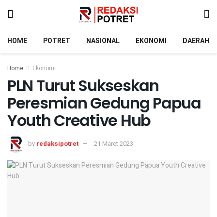
HOME
POTRET
NASIONAL
EKONOMI
DAERAH
Home
Ekonomi
PLN Turut Sukseskan
Peresmian Gedung Papua
Youth Creative Hub
by
redaksipotret
21 Maret 2023