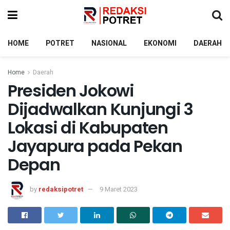
HOME
POTRET
NASIONAL
EKONOMI
DAERAH
Home
Daerah
Presiden Jokowi
Dijadwalkan Kunjungi 3
Lokasi di Kabupaten
Jayapura pada Pekan
Depan
by
redaksipotret
9 Maret 2023