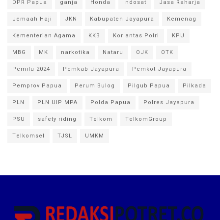
DPR Papua
ganja
Honda
Indosat
Jasa Raharja
Jemaah Haji
JKN
Kabupaten Jayapura
Kemenag
Kementerian Agama
KKB
Korlantas Polri
KPU
MBG
MK
narkotika
Nataru
OJK
OTK
Pemilu 2024
Pemkab Jayapura
Pemkot Jayapura
Pemprov Papua
Perum Bulog
Pilgub Papua
Pilkada
PLN
PLN UIP MPA
Polda Papua
Polres Jayapura
PSU
safety riding
Telkom
TelkomGroup
Telkomsel
TJSL
UMKM