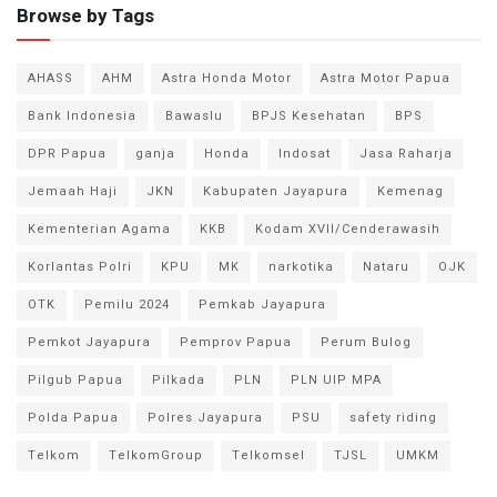
Browse by Tags
AHASS
AHM
Astra Honda Motor
Astra Motor Papua
Bank Indonesia
Bawaslu
BPJS Kesehatan
BPS
DPR Papua
ganja
Honda
Indosat
Jasa Raharja
Jemaah Haji
JKN
Kabupaten Jayapura
Kemenag
Kementerian Agama
KKB
Kodam XVII/Cenderawasih
Korlantas Polri
KPU
MK
narkotika
Nataru
OJK
OTK
Pemilu 2024
Pemkab Jayapura
Pemkot Jayapura
Pemprov Papua
Perum Bulog
Pilgub Papua
Pilkada
PLN
PLN UIP MPA
Polda Papua
Polres Jayapura
PSU
safety riding
Telkom
TelkomGroup
Telkomsel
TJSL
UMKM