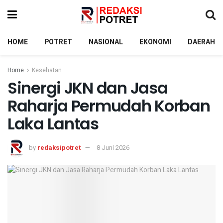
HOME
POTRET
NASIONAL
EKONOMI
DAERAH
Home
Kesehatan
Sinergi JKN dan Jasa
Raharja Permudah Korban
Laka Lantas
by
redaksipotret
8 Juni 2026