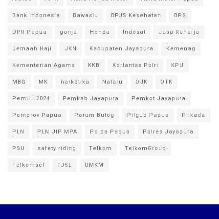
Bank Indonesia
Bawaslu
BPJS Kesehatan
BPS
DPR Papua
ganja
Honda
Indosat
Jasa Raharja
Jemaah Haji
JKN
Kabupaten Jayapura
Kemenag
Kementerian Agama
KKB
Korlantas Polri
KPU
MBG
MK
narkotika
Nataru
OJK
OTK
Pemilu 2024
Pemkab Jayapura
Pemkot Jayapura
Pemprov Papua
Perum Bulog
Pilgub Papua
Pilkada
PLN
PLN UIP MPA
Polda Papua
Polres Jayapura
PSU
safety riding
Telkom
TelkomGroup
Telkomsel
TJSL
UMKM