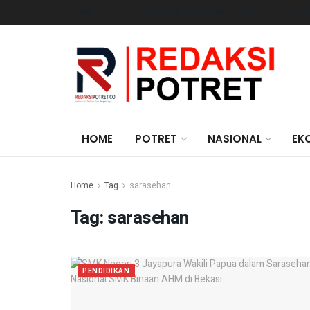
HOME
POTRET
NASIONAL
EKONOMI
DAERAH
PENDIDI
HOME
POTRET
NASIONAL
EK
Home
Tag
sarasehan
Tag:
sarasehan
PENDIDIKAN