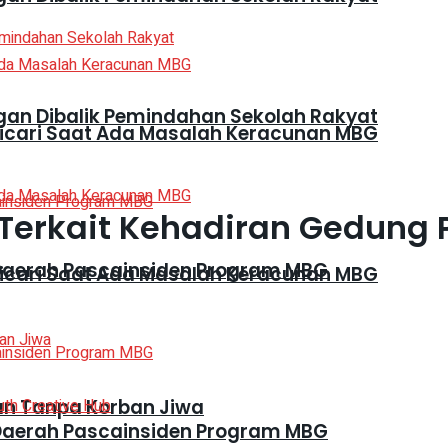
gan Dibalik Pemindahan Sekolah Rakyat
Dicari Saat Ada Masalah Keracunan MBG
erkait Kehadiran Gedung P
Daerah Pascainsiden Program MBG
Dicari Saat Ada Masalah Keracunan MBG
kan Tanpa Korban Jiwa
Daerah Pascainsiden Program MBG