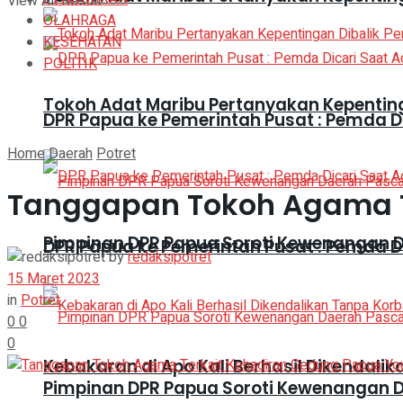
View All Result
OLAHRAGA
KESEHATAN
POLITIK
Tokoh Adat Maribu Pertanyakan Kepentin
DPR Papua ke Pemerintah Pusat : Pemda 
Home
Daerah
Potret
Tanggapan Tokoh Agama T
Pimpinan DPR Papua Soroti Kewenangan 
DPR Papua ke Pemerintah Pusat : Pemda 
by
redaksipotret
15 Maret 2023
in
Potret
0
0
0
Kebakaran di Apo Kali Berhasil Dikendali
Pimpinan DPR Papua Soroti Kewenangan 