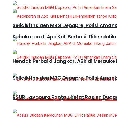
Selidiki Insiden MBG Depapre, Polisi A
Kebakaran di Apo Kali Berhasil Dikendali
Hendak Perbaiki Jangkar, ABK di Merauke 
Selidiki Insiden MBG Depapre, Polisi A
RSUP Jayapura Pantau Ketat Pasien Duga