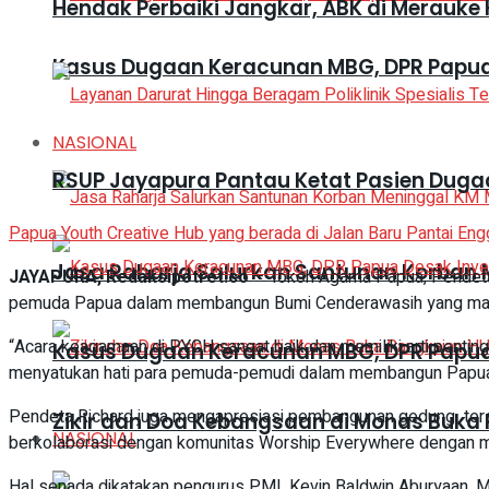
Hendak Perbaiki Jangkar, ABK di Merauke 
Kasus Dugaan Keracunan MBG, DPR Papua 
NASIONAL
RSUP Jayapura Pantau Ketat Pasien Duga
Papua Youth Creative Hub yang berada di Jalan Baru Pantai Engg
Jasa Raharja Salurkan Santunan Korban M
JAYAPURA, Redaksipotret.co
– Tokoh Agama Papua, Pendeta 
pemuda Papua dalam membangun Bumi Cenderawasih yang maj
“Acara keagamaan di PYCH sangat baik dan memiliki arti pentin
Kasus Dugaan Keracunan MBG, DPR Papua 
menyatukan hati para pemuda-pemudi dalam membangun Papua,’’
Pendeta Richard juga mengapresiasi pembangunan gedung terse
Zikir dan Doa Kebangsaan di Monas Buka 
NASIONAL
berkolaborasi dengan komunitas Worship Everywhere dengan m
Hal senada dikatakan pengurus PMI, Kevin Baldwin Aburyaan. M