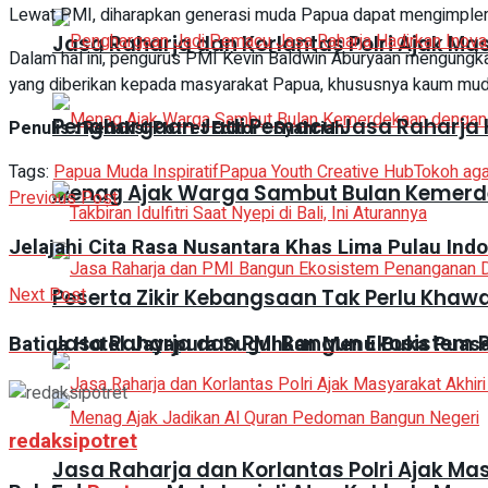
Lewat PMI, diharapkan generasi muda Papua dapat mengimpleme
Jasa Raharja dan Korlantas Polri Ajak Ma
Dalam hal ini, pengurus PMI Kevin Baldwin Aburyaan mengungk
yang diberikan kepada masyarakat Papua, khususnya kaum mu
Penghargaan Jadi Pemacu Jasa Raharja H
Penulis : Redaksi Potret Editor : Syahriah
Tags:
Papua Muda Inspiratif
Papua Youth Creative Hub
Tokoh ag
Menag Ajak Warga Sambut Bulan Kemer
Previous Post
Jelajahi Cita Rasa Nusantara Khas Lima Pulau Indo
Next Post
Peserta Zikir Kebangsaan Tak Perlu Khaw
Jasa Raharja dan PMI Bangun Ekosistem
Batiqa Hotel Jayapura Suguhkan Menu Buka Puasa
redaksipotret
Jasa Raharja dan Korlantas Polri Ajak Ma