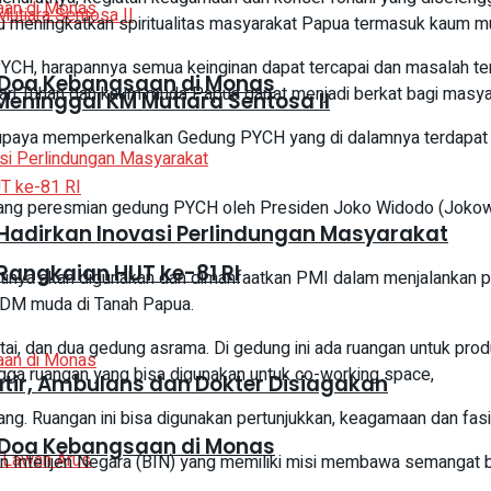
meningkatkan spiritualitas masyarakat Papua termasuk kaum m
PYCH, harapannya semua keinginan dapat tercapai dan masalah te
 Doa Kebangsaan di Monas
ari Tuhan dan kaum muda Papua dapat menjadi berkat bagi masya
eninggal KM Mutiara Sentosa II
i upaya memperkenalkan Gedung PYCH yang di dalamnya terdapat 
menjelang peresmian gedung PYCH oleh Presiden Joko Widodo (Joko
adirkan Inovasi Perlindungan Masyarakat
Rangkaian HUT ke-81 RI
inya akan digunakan dan dimanfaatkan PMI dalam menjalankan pr
DM muda di Tanah Papua.
tai, dan dua gedung asrama. Di gedung ini ada ruangan untuk prod
ngga ruangan yang bisa digunakan untuk co-working space,
atir, Ambulans dan Dokter Disiagakan
ng. Ruangan ini bisa digunakan pertunjukkan, keagamaan dan fasili
 Doa Kebangsaan di Monas
an Intelijen Negara (BIN) yang memiliki misi membawa semangat 