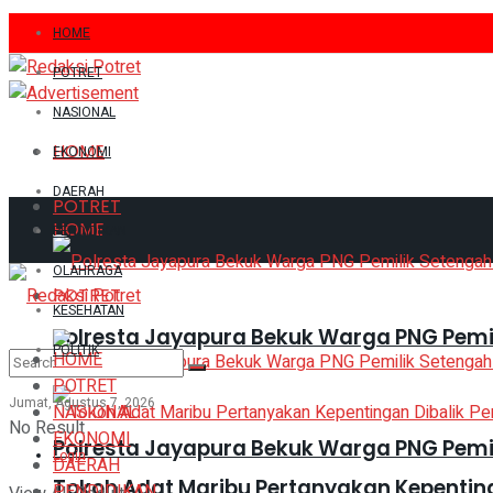
HOME
POTRET
NASIONAL
HOME
EKONOMI
DAERAH
POTRET
HOME
PENDIDIKAN
OLAHRAGA
POTRET
KESEHATAN
Polresta Jayapura Bekuk Warga PNG Pemi
POLITIK
HOME
POTRET
Jumat, Agustus 7, 2026
NASIONAL
No Result
EKONOMI
Polresta Jayapura Bekuk Warga PNG Pemi
Login
DAERAH
Tokoh Adat Maribu Pertanyakan Kepentin
PENDIDIKAN