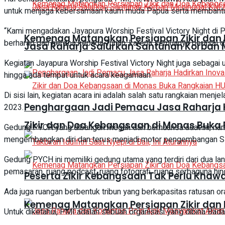
untuk menjaga kebersamaan kaum muda Papua serta membantu 
“Kami mengadakan Jayapura Worship Festival Victory Night di 
Kemenag Matangkan Persiapan Zikir dan
berharap dan berdoa kepada Tuhan, karena semuanya berasal d
Jasa Raharja Salurkan Santunan Korban M
Kegiatan Jayapura Worship Festival Victory Night juga sebaga
hingga ada tempat untuk acara keagamaan.
Di sisi lain, kegiatan acara ini adalah salah satu rangkaian 
Penghargaan Jadi Pemacu Jasa Raharja H
2023.
Zikir dan Doa Kebangsaan di Monas Buka 
Gedung PYCH yang dibangun megah dan bernuansa adat ini, nant
mengembangkan diri dan terus menjadi motor pengembangan S
Gedung PYCH ini memiliki gedung utama yang terdiri dari dua lan
pemasaran, ruang podcast, ruang fotografi, ruang serbaguna hi
Peserta Zikir Kebangsaan Tak Perlu Khaw
Ada juga ruangan berbentuk tribun yang berkapasitas ratusan ora
Kemenag Matangkan Persiapan Zikir dan
Untuk diketahui, PMI adalah sebuah organisasi yang dibina Bad