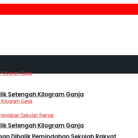
lik Setengah Kilogram Ganja
lik Setengah Kilogram Ganja
gan Dibalik Pemindahan Sekolah Rakyat