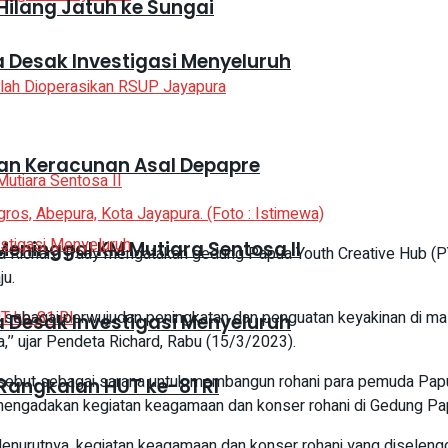
Hilang Jatuh ke Sungai
Desak Investigasi Menyeluruh
an Keracunan Asal Depapre
ros, Abepura, Kota Jayapura. (Foto : Istimewa)
eninggal KM Mutiara Sentosa II
Richard Paay mengatakan gedung Papua Youth Creative Hub (PY
u.
g sebagai perwujudan peningkatan dan penguatan keyakinan di ma
Desak Investigasi Menyeluruh
 ujar Pendeta Richard, Rabu (15/3/2023).
but sebagai sarana untuk membangun rohani para pemuda Papua 
Rangkaian HUT ke-81 RI
engadakan kegiatan keagamaan dan konser rohani di Gedung Pap
enurutnya, kegiatan keagamaan dan konser rohani yang diseleng