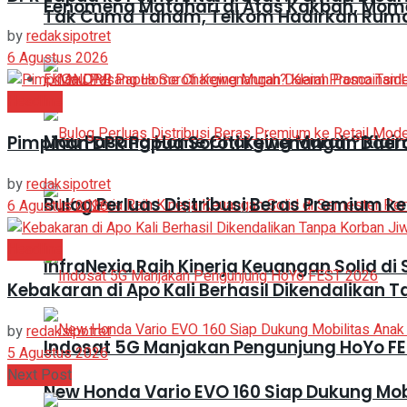
Fenomena Matahari di Atas Kakbah, Mom
Tak Cuma Tanam, Telkom Hadirkan Ruma
by
redaksipotret
6 Agustus 2026
EKONOMI
Headline
Mau Pasang Home Charging Murah? Klaim
Pimpinan DPR Papua Soroti Kewenangan Daer
by
redaksipotret
Bulog Perluas Distribusi Beras Premium ke
6 Agustus 2026
Headline
InfraNexia Raih Kinerja Keuangan Solid d
Kebakaran di Apo Kali Berhasil Dikendalikan 
by
redaksipotret
Indosat 5G Manjakan Pengunjung HoYo FE
5 Agustus 2026
Next Post
New Honda Vario EVO 160 Siap Dukung Mob