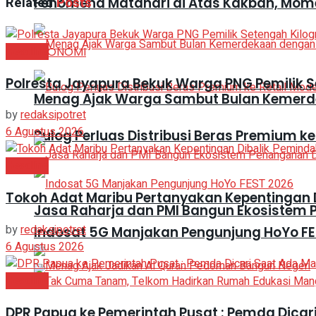
Related
Posts
Fenomena Matahari di Atas Kakbah, Mom
Headline
EKONOMI
Polresta Jayapura Bekuk Warga PNG Pemilik 
Menag Ajak Warga Sambut Bulan Kemer
by
redaksipotret
6 Agustus 2026
Bulog Perluas Distribusi Beras Premium ke
Headline
Tokoh Adat Maribu Pertanyakan Kepentingan 
Jasa Raharja dan PMI Bangun Ekosistem
by
redaksipotret
Indosat 5G Manjakan Pengunjung HoYo FE
6 Agustus 2026
Headline
DPR Papua ke Pemerintah Pusat : Pemda Dica