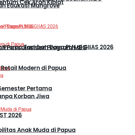
entum Cek Arah Kiblat
h Edukasi Mangrove
 Promo Tambah Daya PLN di GIIAS 2026
ah Pascainsiden Program MBG
 Retail Modern di Papua
i Semester Pertama
Tanpa Korban Jiwa
ST 2026
ilitas Anak Muda di Papua