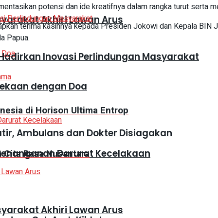
ntasikan potensi dan ide kreatifnya dalam rangka turut serta 
syarakat Akhiri Lawan Arus
apkan terima kasihnya kepada Presiden Jokowi dan Kepala BIN J
da Papua.
adirkan Inovasi Perlindungan Masyarakat
ama
dekaan dengan Doa
nesia di Horison Ultima Entrop
atir, Ambulans dan Dokter Disiagakan
 Penanganan Darurat Kecelakaan
 Cita Rasa Nusantara
syarakat Akhiri Lawan Arus