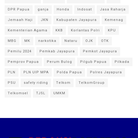
DPR Papua
ganja
Honda
Indosat
Jasa Raharja
Jemaah Haji
JKN
Kabupaten Jayapura
Kemenag
Kementerian Agama
KKB
Korlantas Polri
KPU
MBG
MK
narkotika
Nataru
OJK
OTK
Pemilu 2024
Pemkab Jayapura
Pemkot Jayapura
Pemprov Papua
Perum Bulog
Pilgub Papua
Pilkada
PLN
PLN UIP MPA
Polda Papua
Polres Jayapura
PSU
safety riding
Telkom
TelkomGroup
Telkomsel
TJSL
UMKM